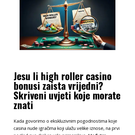
Jesu li high roller casino
bonusi zaista vrijedni?
Skriveni uvjeti koje morate
znati
Kada govorimo o ekskluzivnim pogodnostima koje
casina nude igračima koji ulažu velike iznose, na prvi