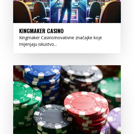
KINGMAKER CASINO
Kingmaker CasinoInovativne značajke koje
mijenjaju iskustvo...