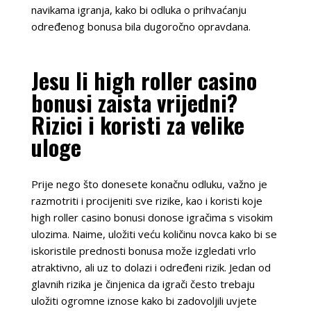
navikama igranja, kako bi odluka o prihvaćanju
određenog bonusa bila dugoročno opravdana.
Jesu li high roller casino
bonusi zaista vrijedni?
Rizici i koristi za velike
uloge
Prije nego što donesete konačnu odluku, važno je
razmotriti i procijeniti sve rizike, kao i koristi koje
high roller casino bonusi donose igračima s visokim
ulozima. Naime, uložiti veću količinu novca kako bi se
iskoristile prednosti bonusa može izgledati vrlo
atraktivno, ali uz to dolazi i određeni rizik. Jedan od
glavnih rizika je činjenica da igrači često trebaju
uložiti ogromne iznose kako bi zadovoljili uvjete