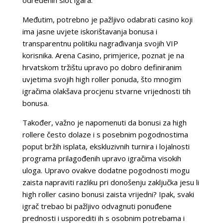
Međutim, potrebno je pažljivo odabrati casino koji
ima jasne uvjete iskorištavanja bonusa i
transparentnu politiku nagrađivanja svojih VIP
korisnika. Arena Casino, primjerice, poznat je na
hrvatskom tržištu upravo po dobro definiranim
uvjetima svojih high roller ponuda, što mnogim
igračima olakšava procjenu stvarne vrijednosti tih
bonusa.
Također, važno je napomenuti da bonusi za high
rollere često dolaze i s posebnim pogodnostima
poput bržih isplata, ekskluzivnih turnira i lojalnosti
programa prilagođenih upravo igračima visokih
uloga. Upravo ovakve dodatne pogodnosti mogu
zaista napraviti razliku pri donošenju zaključka jesu li
high roller casino bonusi zaista vrijedni? Ipak, svaki
igrač trebao bi pažljivo odvagnuti ponuđene
prednosti i usporediti ih s osobnim potrebama i