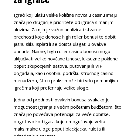
Igrači koji ulažu velike količine novca u casinu imaju
značajno drugačije prioritete od igrača s manjim
ulozima. Za njih je važno analizirati stvarne
prednosti koje donose high roller bonusi te dobiti
jasnu sliku isplati li se doista ulagati u ovakve
ponude. Naime, high roller casino bonusi mogu
uključivati velike novčane iznose, luksuzne poklone
poput skupocjenih satova, putovanja ili VIP
događaja, kao i osobnu podršku stručnog casino
menadžera, što u praksi može biti vrlo primamljivo
igračima koji preferiraju velike uloge.
Jedna od prednosti ovakvih bonusa svakako je
mogućnost igranja s većim početnim budžetom, što
značajno povećava potencijal za veće dobitke,
pogotovo kod igara koje omogućavaju velike
maksimalne uloge poput blackjacka, ruleta ili
određenih slot igara.