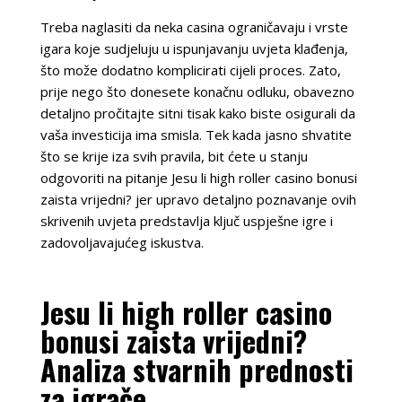
Treba naglasiti da neka casina ograničavaju i vrste
igara koje sudjeluju u ispunjavanju uvjeta klađenja,
što može dodatno komplicirati cijeli proces. Zato,
prije nego što donesete konačnu odluku, obavezno
detaljno pročitajte sitni tisak kako biste osigurali da
vaša investicija ima smisla. Tek kada jasno shvatite
što se krije iza svih pravila, bit ćete u stanju
odgovoriti na pitanje Jesu li high roller casino bonusi
zaista vrijedni? jer upravo detaljno poznavanje ovih
skrivenih uvjeta predstavlja ključ uspješne igre i
zadovoljavajućeg iskustva.
Jesu li high roller casino
bonusi zaista vrijedni?
Analiza stvarnih prednosti
za igrače