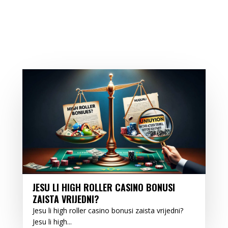
JESU LI HIGH ROLLER CASINO BONUSI
ZAISTA VRIJEDNI?
Jesu li high roller casino bonusi zaista vrijedni?
Jesu li high...