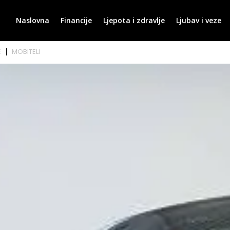
Naslovna
Financije
Ljepota i zdravlje
Ljubav i veze