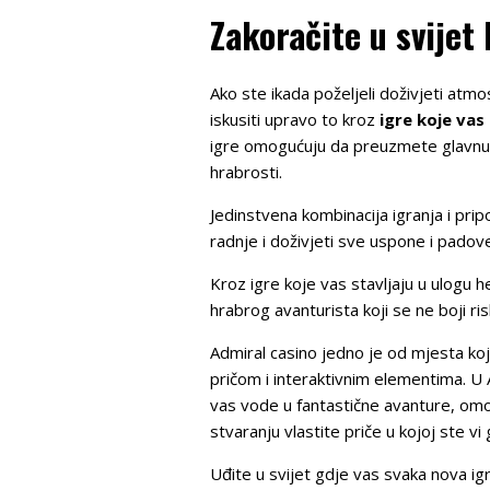
Zakoračite u svijet
Ako ste ikada poželjeli doživjeti atmo
iskusiti upravo to kroz
igre koje vas
igre omogućuju da preuzmete glavnu rij
hrabrosti.
Jedinstvena kombinacija igranja i pri
radnje i doživjeti sve uspone i padove
Kroz igre koje vas stavljaju u ulogu 
hrabrog avanturista koji se ne boji ris
Admiral casino jedno je od mjesta ko
pričom i interaktivnim elementima. U A
vas vode u fantastične avanture, omo
stvaranju vlastite priče u kojoj ste vi 
Uđite u svijet gdje vas svaka nova ig