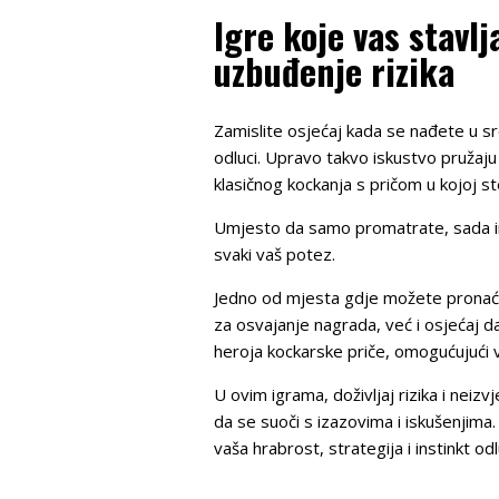
Igre koje vas stavl
uzbuđenje rizika
Zamislite osjećaj kada se nađete u sre
odluci. Upravo takvo iskustvo pružaj
klasičnog kockanja s pričom u kojoj ste
Umjesto da samo promatrate, sada imat
svaki vaš potez.
Jedno od mjesta gdje možete pronaći 
za osvajanje nagrada, već i osjećaj d
heroja kockarske priče, omogućujući v
U ovim igrama, doživljaj rizika i neiz
da se suoči s izazovima i iskušenjima.
vaša hrabrost, strategija i instinkt od