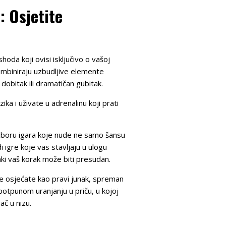
: Osjetite
oda koji ovisi isključivo o vašoj
ombiniraju uzbudljive elemente
 dobitak ili dramatičan gubitak.
a i uživate u adrenalinu koji prati
izboru igara koje nude ne samo šansu
i igre koje vas stavljaju u ulogu
aki vaš korak može biti presudan.
 se osjećate kao pravi junak, spreman
 potpunom uranjanju u priču, u kojoj
ač u nizu.