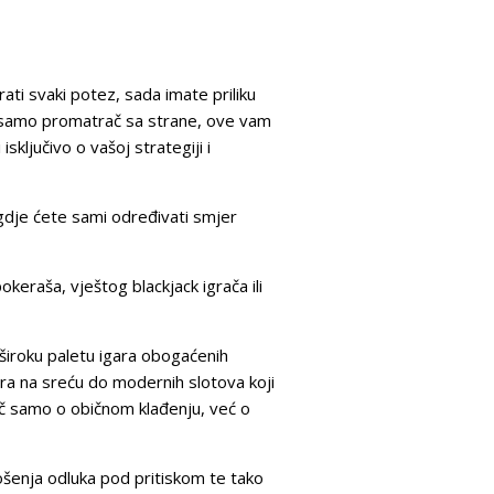
rati svaki potez, sada imate priliku
samo promatrač sa strane, ove vam
sključivo o vašoj strategiji i
 gdje ćete sami određivati smjer
eraša, vještog blackjack igrača ili
široku paletu igara obogaćenih
gara na sreću do modernih slotova koji
eč samo o običnom klađenju, već o
ošenja odluka pod pritiskom te tako