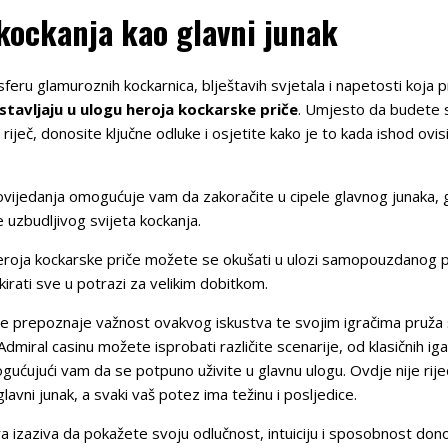
 kockanja kao glavni junak
sferu glamuroznih kockarnica, blještavih svjetala i napetosti koja p
 stavljaju u ulogu heroja kockarske priče
. Umjesto da budete 
eč, donosite ključne odluke i osjetite kako je to kada ishod ovisi i
povijedanja omogućuje vam da zakoračite u cipele glavnog junaka,
 uzbudljivog svijeta kockanja.
heroja kockarske priče možete se okušati u ulozi samopouzdanog pok
kirati sve u potrazi za velikim dobitkom.
je prepoznaje važnost ovakvog iskustva te svojim igračima pruža 
dmiral casinu možete isprobati različite scenarije, od klasičnih i
gućujući vam da se potpuno uživite u glavnu ulogu. Ovdje nije rij
glavni junak, a svaki vaš potez ima težinu i posljedice.
ra izaziva da pokažete svoju odlučnost, intuiciju i sposobnost don