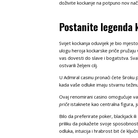
doživite kockanje na potpuno nov nači
Postanite legenda 
Svijet kockanja oduvijek je bio mjesto
ulogu heroja kockarske priče pružaju
vas dovesti do slave i bogatstva. Sva
ostvarili željeni cilj.
U Admiral casinu pronaći ćete široku p
kada vaše odluke imaju stvarnu težinu
Ovaj renomirani casino omogućuje va
priče
istaknete kao centralna figura, j
Bilo da preferirate poker, blackjack i
priliku da pokažete svoje sposobnosti
odluka, intuicija i hrabrost bit će klju