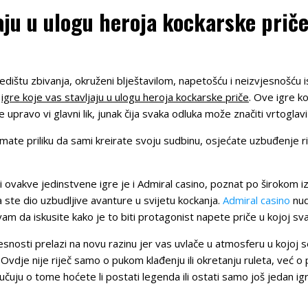
jaju u ulogu heroja kockarske priče
dištu zbivanja, okruženi blještavilom, napetošću i neizvjesnošću ish
u
igre koje vas stavljaju u ulogu heroja kockarske priče
. Ove igre k
 upravo vi glavni lik, junak čija svaka odluka može značiti vrtoglavi
e priliku da sami kreirate svoju sudbinu, osjećate uzbuđenje rizik
ovakve jedinstvene igre je i Admiral casino, poznat po širokom 
a ste dio uzbudljive avanture u svijetu kockanja.
Admiral casino
nud
am da iskusite kako je to biti protagonist napete priče u kojoj sv
vjesnosti prelazi na novu razinu jer vas uvlače u atmosferu u kojoj
 Ovdje nije riječ samo o pukom klađenju ili okretanju ruleta, već o
lučuju o tome hoćete li postati legenda ili ostati samo još jedan igr