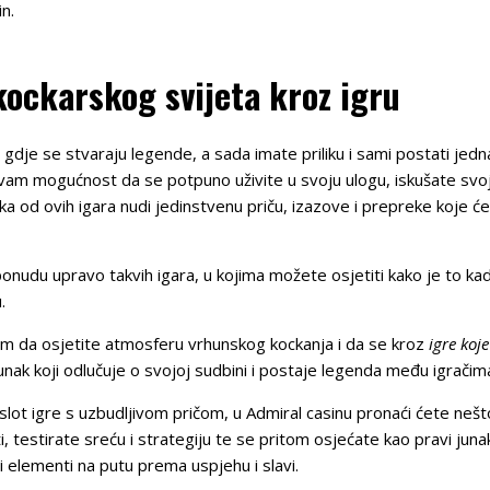
n.
kockarskog svijeta kroz igru
 gdje se stvaraju legende, a sada imate priliku i sami postati jedna
 vam mogućnost da se potpuno uživite u svoju ulogu, iskušate svoj
ka od ovih igara nudi jedinstvenu priču, izazove i prepreke koje će
onudu upravo takvih igara, u kojima možete osjetiti kako je to kada
.
m da osjetite atmosferu vrhunskog kockanja i da se kroz
igre koj
unak koji odlučuje o svojoj sudbini i postaje legenda među igračim
li slot igre s uzbudljivom pričom, u Admiral casinu pronaći ćete ne
, testirate sreću i strategiju te se pritom osjećate kao pravi jun
čni elementi na putu prema uspjehu i slavi.