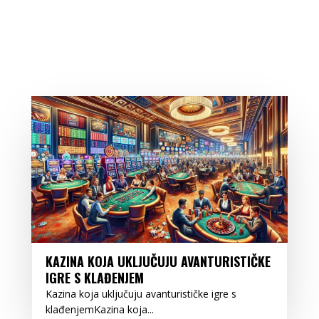
KAZINA KOJA UKLJUČUJU AVANTURISTIČKE
IGRE S KLAĐENJEM
Kazina koja uključuju avanturističke igre s
klađenjemKazina koja...