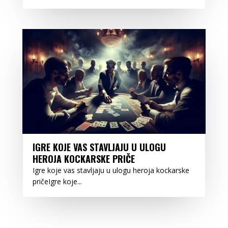
IGRE KOJE VAS STAVLJAJU U ULOGU
HEROJA KOCKARSKE PRIČE
Igre koje vas stavljaju u ulogu heroja kockarske
pričeIgre koje...