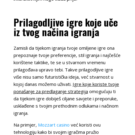
Prilagodljive igre koje uče
iz tvog načina igranja
Zamisli da tijekom igranja tvoje omiljene igre ona
prepoznaje tvoje preferencije, stil igranja i najčešće
korištene taktike, te se u stvarnom vremenu
prilagođava upravo tebi. Takve prilagodljive igre
više nisu samo futuristička ideja, već stvarnost u
kojoj danas možemo uživati.
Igre koje koriste tvoje
ponašanje za predlaganje strategija
omogućuju ti
da tijekom igre dobiješ ciljane savjete i preporuke,
usklađene s tvojim prethodnim odlukama i načinom
igranja.
Na primjer,
Mozzart casino
već koristi ovu
tehnologiju kako bi svojim igračima pružio