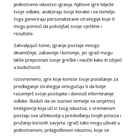
jedinstveno iskustvo igranja. Njihove igre bilježe
tvoje odluke, analiziraju tvoje korake i na temelju
toga generiraju personalizirane strategije koje ti
mogu pomoći da poboljšaš svoje vještine i
rezultate.
Zahvaljujući tome, igranje postaje mnogo
dinamičnije, zabavnije i korisnije, jer igrači mogu
lakše prepoznati svoje greške i naučiti kako ih izbjeći
u budućnosti.
Istovremeno, igre koje koriste tvoje ponašanje za
predlaganje strategija omogućuju ti da bolje
razumiješ svoje postupke i donosiš informiranije
odluke. Budući da se sustavi temelje na umjetnoj
inteligenciji koja uči iz tvog iskustva, s vremenom
postaju sve učinkovitiji u predviđanju tvojih poteza i
pružanju korisnih savjeta. Igrači tako mogu uživati u
jedinstvenom, prilagođenom iskustvu, koje se