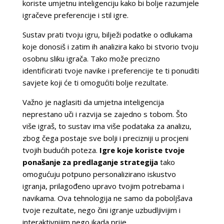
koriste umjetnu inteligenciju kako bi bolje razumjele
igračeve preferencije i stil igre.
Sustav prati tvoju igru, bilježi podatke o odlukama
koje donosiš i zatim ih analizira kako bi stvorio tvoju
osobnu sliku igrača. Tako može precizno
identificirati tvoje navike i preferencije te ti ponuditi
savjete koji će ti omogućiti bolje rezultate.
Važno je naglasiti da umjetna inteligencija
neprestano uči i razvija se zajedno s tobom. Što
više igraš, to sustav ima više podataka za analizu,
zbog čega postaje sve bolji i precizniji u procjeni
tvojih budućih poteza.
Igre koje koriste tvoje
ponašanje za predlaganje strategija
tako
omogućuju potpuno personalizirano iskustvo
igranja, prilagođeno upravo tvojim potrebama i
navikama. Ova tehnologija ne samo da poboljšava
tvoje rezultate, nego čini igranje uzbudljivijim i
interaktivnijim nego ikada prije.