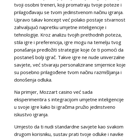
tvoji osobni treneri, koji promatraju tvoje poteze i
prilagođavaju se tvom jedinstvenom načinu igranja.
Upravo takav koncept već polako postaje stvarnost
zahvaljujući napretku umjetne inteligencije i
tehnologije. Kroz analizu tvojih prethodnih poteza,
stila igre i preferencija, igre mogu na temelju tvog
ponašanja predložiti strategije koje će ti pomoći da
postaneš bolji igrač. Takve igre ne nude univerzalne
savjete, već stvaraju personalizirane smjernice koje
su posebno prilagođene tvom načinu razmišljanja i
donošenja odluka.
Na primjer, Mozzart casino već sada
eksperimentira s integracijom umjetne inteligencije
u svoje igre kako bi igračima pružio jedinstveno
iskustvo igranja.
Umjesto da ti nudi standardne savjete kao svakom
drugom korisniku, sustav prati tvoje odluke i navike