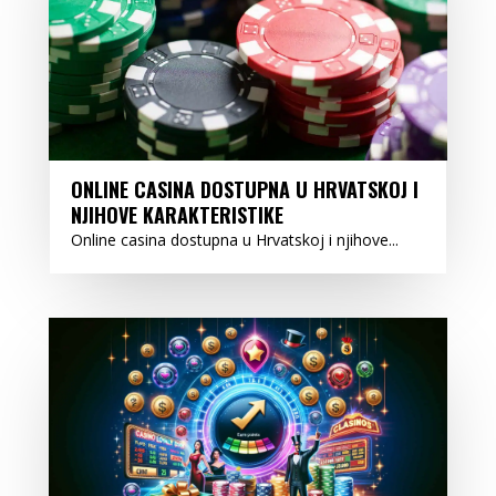
ONLINE CASINA DOSTUPNA U HRVATSKOJ I
NJIHOVE KARAKTERISTIKE
Online casina dostupna u Hrvatskoj i njihove...