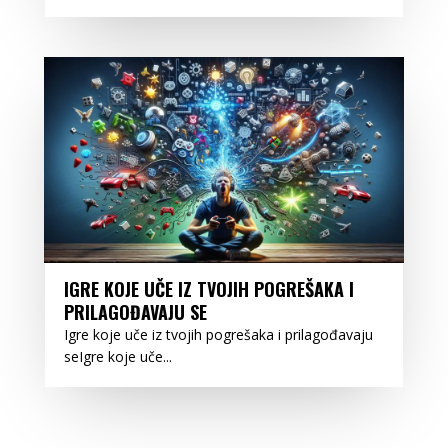
IGRE KOJE UČE IZ TVOJIH POGREŠAKA I
PRILAGOĐAVAJU SE
Igre koje uče iz tvojih pogrešaka i prilagođavaju
seIgre koje uče...