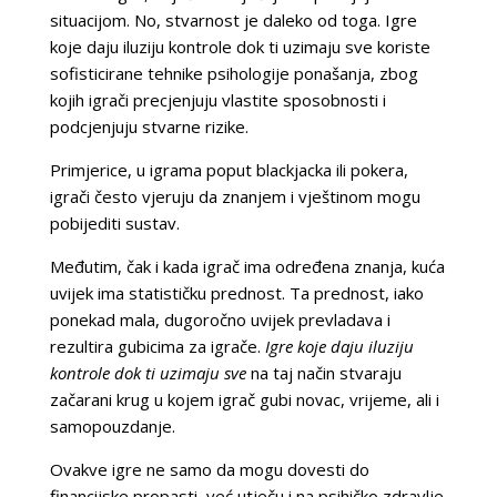
situacijom. No, stvarnost je daleko od toga. Igre
koje daju iluziju kontrole dok ti uzimaju sve koriste
sofisticirane tehnike psihologije ponašanja, zbog
kojih igrači precjenjuju vlastite sposobnosti i
podcjenjuju stvarne rizike.
Primjerice, u igrama poput blackjacka ili pokera,
igrači često vjeruju da znanjem i vještinom mogu
pobijediti sustav.
Međutim, čak i kada igrač ima određena znanja, kuća
uvijek ima statističku prednost. Ta prednost, iako
ponekad mala, dugoročno uvijek prevladava i
rezultira gubicima za igrače.
Igre koje daju iluziju
kontrole dok ti uzimaju sve
na taj način stvaraju
začarani krug u kojem igrač gubi novac, vrijeme, ali i
samopouzdanje.
Ovakve igre ne samo da mogu dovesti do
financijske propasti, već utječu i na psihičko zdravlje