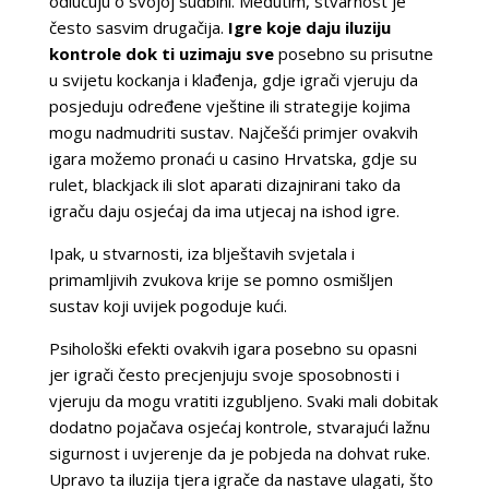
odlučuju o svojoj sudbini. Međutim, stvarnost je
često sasvim drugačija.
Igre koje daju iluziju
kontrole dok ti uzimaju sve
posebno su prisutne
u svijetu kockanja i klađenja, gdje igrači vjeruju da
posjeduju određene vještine ili strategije kojima
mogu nadmudriti sustav. Najčešći primjer ovakvih
igara možemo pronaći u casino Hrvatska, gdje su
rulet, blackjack ili slot aparati dizajnirani tako da
igraču daju osjećaj da ima utjecaj na ishod igre.
Ipak, u stvarnosti, iza blještavih svjetala i
primamljivih zvukova krije se pomno osmišljen
sustav koji uvijek pogoduje kući.
Psihološki efekti ovakvih igara posebno su opasni
jer igrači često precjenjuju svoje sposobnosti i
vjeruju da mogu vratiti izgubljeno. Svaki mali dobitak
dodatno pojačava osjećaj kontrole, stvarajući lažnu
sigurnost i uvjerenje da je pobjeda na dohvat ruke.
Upravo ta iluzija tjera igrače da nastave ulagati, što