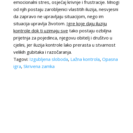
emocionalni stres, osjećaj krivnje i frustracije. Mnogi
od njih postaju zarobljenici vlastitih iluzija, nesvjesni
da zapravo ne upravljaju situacijom, nego im
situacija upravlja životom.
Igre koje daju iluziju
kontrole dok ti uzimaju sve
tako postaju ozbiljna
prijetnja za pojedinca, njegovu obitelj i društvo u
cjelini, jer iluzija kontrole lako prerasta u stvarnost
velikih gubitaka i razočaranja.
Tagovi:
Izgubljena sloboda
,
Lažna kontrola
,
Opasna
igra
,
Skrivena zamka