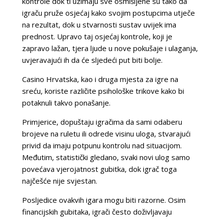
kontrole dok ti uzimaju sve osmišljene su tako da
igraču pruže osjećaj kako svojim postupcima utječe
na rezultat, dok u stvarnosti sustav uvijek ima
prednost. Upravo taj osjećaj kontrole, koji je
zapravo lažan, tjera ljude u nove pokušaje i ulaganja,
uvjeravajući ih da će sljedeći put biti bolje.
Casino Hrvatska, kao i druga mjesta za igre na
sreću, koriste različite psihološke trikove kako bi
potaknuli takvo ponašanje.
Primjerice, dopuštaju igračima da sami odaberu
brojeve na ruletu ili odrede visinu uloga, stvarajući
privid da imaju potpunu kontrolu nad situacijom.
Međutim, statistički gledano, svaki novi ulog samo
povećava vjerojatnost gubitka, dok igrač toga
najčešće nije svjestan.
Posljedice ovakvih igara mogu biti razorne. Osim
financijskih gubitaka, igrači često doživljavaju