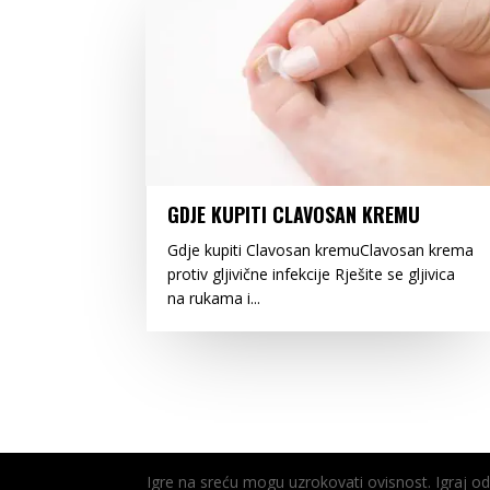
GDJE KUPITI CLAVOSAN KREMU
Gdje kupiti Clavosan kremuClavosan krema
protiv gljivične infekcije Rješite se gljivica
na rukama i...
Igre na sreću mogu uzrokovati ovisnost. Igraj 