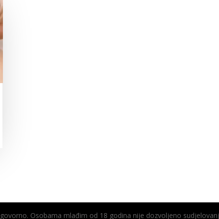
odgovorno. Osobama mlađim od 18 godina nije dozvoljeno sudjelovanj