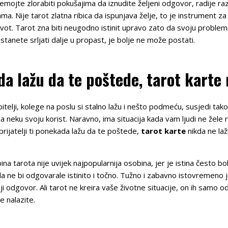
nemojte zlorabiti pokušajima da iznudite željeni odgovor, radije 
a. Nije tarot zlatna ribica da ispunjava želje, to je instrument 
 život. Tarot zna biti neugodno istinit upravo zato da svoju problem
stanete srljati dalje u propast, je bolje ne može postati.
ada lažu da te poštede, tarot karte
telji, kolege na poslu si stalno lažu i nešto podmeću, susjedi tako
za neku svoju korist. Naravno, ima situacija kada vam ljudi ne žele re
i prijatelji ti ponekada lažu da te poštede,
tarot karte
nikda ne laž
na tarota nije uvijek najpopularnija osobina, jer je istina često bolna
 ne bi odgovarale istinito i točno. Tužno i zabavno istovremeno je
čiji odgovor. Ali tarot ne kreira vaše životne situacije, on ih samo
se nalazite.