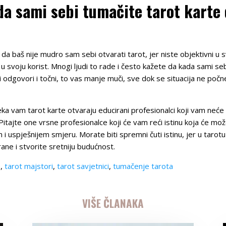
a sami sebi tumačite tarot karte 
u da baš nije mudro sam sebi otvarati tarot, jer niste objektivni u s
 u svoju korist. Mnogi ljudi to rade i često kažete da kada sami s
 odgovori i točni, to vas manje muči, sve dok se situacija ne počn
a vam tarot karte otvaraju educirani profesionalci koji vam neće 
tajte one vrsne profesionalce koji će vam reći istinu koja će možda
i uspješnijem smjeru. Morate biti spremni čuti istinu, jer u tarotu 
ne i stvorite sretniju budućnost.
e
,
tarot majstori
,
tarot savjetnici
,
tumačenje tarota
VIŠE ČLANAKA