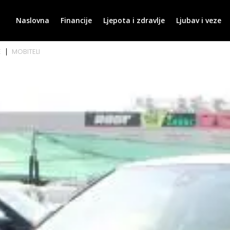
Naslovna
Financije
Ljepota i zdravlje
Ljubav i veze