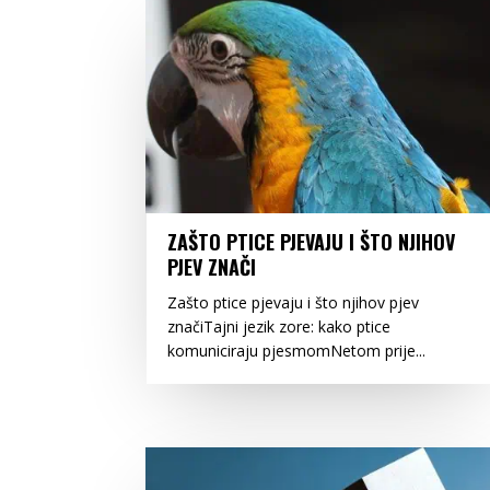
ZAŠTO PTICE PJEVAJU I ŠTO NJIHOV
PJEV ZNAČI
Zašto ptice pjevaju i što njihov pjev
značiTajni jezik zore: kako ptice
komuniciraju pjesmomNetom prije...