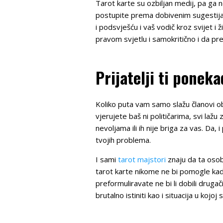
Tarot karte su ozbiljan medij, pa ga 
postupite prema dobivenim sugestijam
i podsvješću i vaš vodič kroz svijet i
pravom svjetlu i samokritično i da pre
Prijatelji ti ponek
Koliko puta vam samo slažu članovi obi
vjerujete baš ni političarima, svi lažu 
nevoljama ili ih nije briga za vas. Da, 
tvojih problema.
I sami
tarot majstori
znaju da ta osobi
tarot karte nikome ne bi pomogle kada
preformuliravate ne bi li dobili druga
brutalno istiniti kao i situacija u kojoj 