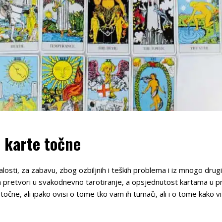
t karte točne
alosti, za zabavu, zbog ozbiljnih i teških problema i iz mnogo drugih
da pretvori u svakodnevno tarotiranje, a opsjednutost kartama u p
točne, ali ipako ovisi o tome tko vam ih tumači, ali i o tome kako 