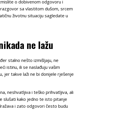
razmislite o dobivenom odgovoru i
za razgovor sa vlastitom dušom, srcem
atičnu životnu situaciju sagledate u
 nikada ne lažu
đer stalno nešto izmišljaju, ne
ći istinu, ili se naslađuju vašim
u, jer takve laži ne bi donijele rješenje
, neshvatljiva i teško prihvatljiva, ali
 slušati kako jedno te isto pitanje
 odražava i zato odgovori često budu