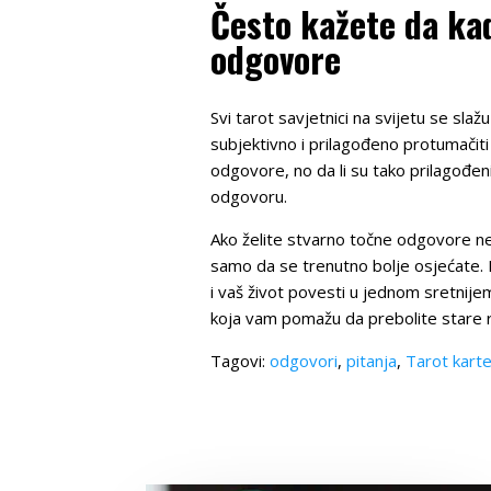
Često kažete da kad
odgovore
Svi tarot savjetnici na svijetu se slaž
subjektivno i prilagođeno protumačiti
odgovore, no da li su tako prilagođeni
odgovoru.
Ako želite stvarno točne odgovore nek
samo da se trenutno bolje osjećate. Pi
i vaš život povesti u jednom sretnijem 
koja vam pomažu da prebolite stare ra
Tagovi:
odgovori
,
pitanja
,
Tarot kart