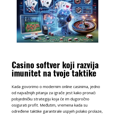
Casino softver koji razvija
imunitet na tvoje taktike
Kada govorimo o modernim online casinima, jedno
od najvažnijih pitanja za igrače jest kako pronaći
pobjedničku strategiju koja će im dugoročno
osigurati profit. Međutim, vremena kada su
određene taktike garantirale uspjeh polako prolaze,