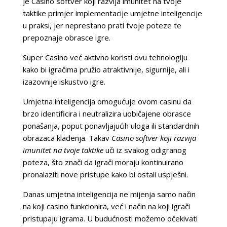
je Casino softver koji razvija imunitet na tvoje
taktike primjer implementacije umjetne inteligencije
u praksi, jer neprestano prati tvoje poteze te
prepoznaje obrasce igre.
Super Casino već aktivno koristi ovu tehnologiju
kako bi igračima pružio atraktivnije, sigurnije, ali i
izazovnije iskustvo igre.
Umjetna inteligencija omogućuje ovom casinu da
brzo identificira i neutralizira uobičajene obrasce
ponašanja, poput ponavljajućih uloga ili standardnih
obrazaca klađenja. Takav
Casino softver koji razvija
imunitet na tvoje taktike
uči iz svakog odigranog
poteza, što znači da igrači moraju kontinuirano
pronalaziti nove pristupe kako bi ostali uspješni.
Danas umjetna inteligencija ne mijenja samo način
na koji casino funkcionira, već i način na koji igrači
pristupaju igrama. U budućnosti možemo očekivati