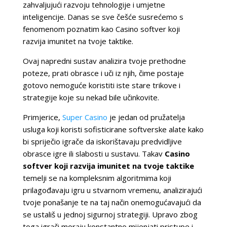
zahvaljujući razvoju tehnologije i umjetne
inteligencije. Danas se sve češće susrećemo s
fenomenom poznatim kao Casino softver koji
razvija imunitet na tvoje taktike.
Ovaj napredni sustav analizira tvoje prethodne
poteze, prati obrasce i uči iz njih, čime postaje
gotovo nemoguće koristiti iste stare trikove i
strategije koje su nekad bile učinkovite.
Primjerice,
Super Casino
je jedan od pružatelja
usluga koji koristi sofisticirane softverske alate kako
bi spriječio igrače da iskorištavaju predvidljive
obrasce igre ili slabosti u sustavu. Takav
Casino
softver koji razvija imunitet na tvoje taktike
temelji se na kompleksnim algoritmima koji
prilagođavaju igru u stvarnom vremenu, analizirajući
tvoje ponašanje te na taj način onemogućavajući da
se ustališ u jednoj sigurnoj strategiji. Upravo zbog
toga igrači moraju konstantno mijenjati pristupe i