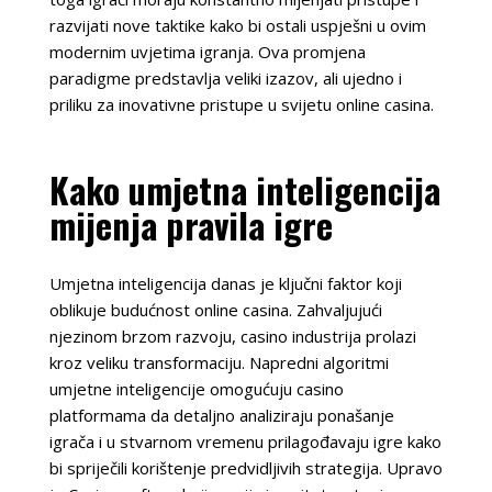
razvijati nove taktike kako bi ostali uspješni u ovim
modernim uvjetima igranja. Ova promjena
paradigme predstavlja veliki izazov, ali ujedno i
priliku za inovativne pristupe u svijetu online casina.
Kako umjetna inteligencija
mijenja pravila igre
Umjetna inteligencija danas je ključni faktor koji
oblikuje budućnost online casina. Zahvaljujući
njezinom brzom razvoju, casino industrija prolazi
kroz veliku transformaciju. Napredni algoritmi
umjetne inteligencije omogućuju casino
platformama da detaljno analiziraju ponašanje
igrača i u stvarnom vremenu prilagođavaju igre kako
bi spriječili korištenje predvidljivih strategija. Upravo