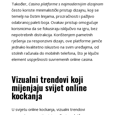
Također,
Casino platforme s najmodernijim dizajnom
često koriste minimalistički pristup dizajnu, koji se
temelji na čistim linijama, prozračnosti i pažljivo
odabranoj paleti boja. Ovakav pristup omogućuje
korisnicima da se fokusiraju isključivo na igru, bez
nepotrebnih distrakcija. Korištenjem pametnih
rješenja za responzivni dizajn, ove platforme jamče
jednako kvalitetno iskustvo na svim uređajima, od
stolnih računala do mobilnih telefona, što je ključni
element uspješnosti suvremenih online casina.
Vizualni trendovi koji
mijenjaju svijet online
kockanja
U svijetu online kockanja, vizualni trendovi