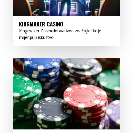
KINGMAKER CASINO
Kingmaker CasinoInovativne značajke koje
mijenjaju iskustvo...