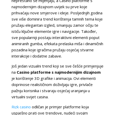
neprestano se mijenjaju, a Casino platforme s
najmodernijim dizajnom uvijek su prve koje
prihvaćaju nove smjerove i ideje. Posljednjih godina
sve više dominira trend korištenja tamnih tema koje
pružaju elegantan izgled, smanjuju zamor očiju te
ističu ključne elemente igre i navigacije. Također,
sve popularniji postaju interaktivni elementi poput
animiranih gumba, efekata prelaska miša i dinamičnih
pozadina koje igračima pružaju osjećaj stvarne
interakcije i dodatne zabave.
Još jedan vizualni trend koji se sve češće primjenjuje
na
Casino platforme s najmodernijim dizajnom
je korištenje 3D grafike i animacija. Ovi elementi
doprinose realističnom doživljaju igre, privlače
pažnju korisnika i stvaraju osjećaj uranjanja u
virtualni svijet casina.
Rizk casino
odličan je primjer platforme koja
uspješno prati ove trendove, nudeći svojim