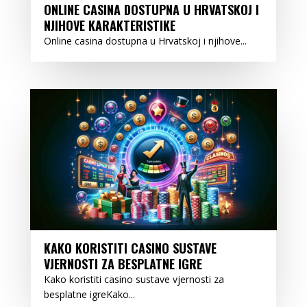
ONLINE CASINA DOSTUPNA U HRVATSKOJ I
NJIHOVE KARAKTERISTIKE
Online casina dostupna u Hrvatskoj i njihove...
KAKO KORISTITI CASINO SUSTAVE
VJERNOSTI ZA BESPLATNE IGRE
Kako koristiti casino sustave vjernosti za
besplatne igreKako...