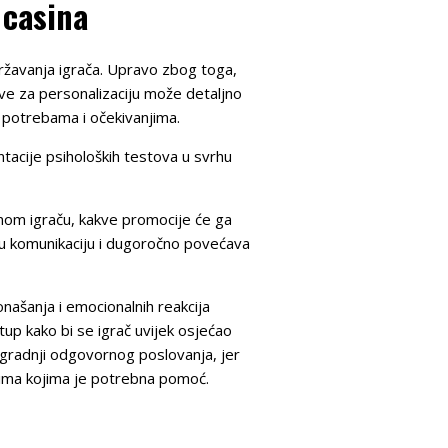
 casina
državanja igrača. Upravo zbog toga,
tove za personalizaciju može detaljno
m potrebama i očekivanjima.
acije psiholoških testova u svrhu
dinom igraču, kakve promocije će ga
lju komunikaciju i dugoročno povećava
ašanja i emocionalnih reakcija
up kako bi se igrač uvijek osjećao
zgradnji odgovornog poslovanja, jer
čima kojima je potrebna pomoć.