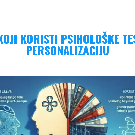
KOJI KORISTI PSIHOLOŠKE TE
PERSONALIZACIJU