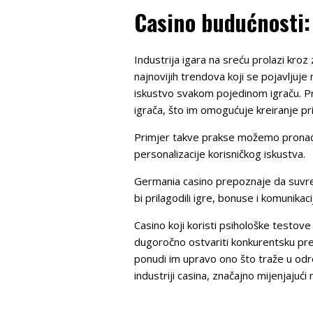
Casino budućnosti: 
Industrija igara na sreću prolazi kro
najnovijih trendova koji se pojavljuje 
iskustvo svakom pojedinom igraču. Pr
igrača, što im omogućuje kreiranje pr
Primjer takve prakse možemo pronaći 
personalizacije korisničkog iskustva.
Germania casino prepoznaje da suvreme
bi prilagodili igre, bonuse i komunikac
Casino koji koristi psihološke testove
dugoročno ostvariti konkurentsku pred
ponudi im upravo ono što traže u odr
industriji casina, značajno mijenjajući 