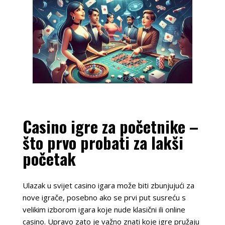
Casino igre za početnike –
što prvo probati za lakši
početak
Ulazak u svijet casino igara može biti zbunjujući za
nove igrače, posebno ako se prvi put susreću s
velikim izborom igara koje nude klasični ili online
casino. Upravo zato je važno znati koje igre pružaju