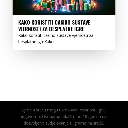
KAKO KORISTITI CASINO SUSTAVE
VJERNOSTI ZA BESPLATNE IGRE
Kako koristiti casino sustave vjernosti za
besplatne igreKako...
Igre na sreću mogu uzrokovati ovisnost. Igraj
odgovorno. Osobama mlađim od 18 godina nije
dozvoljeno sudjelovanje u igrama na sreću.