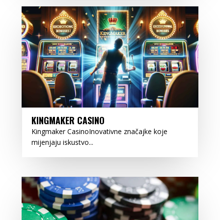
KINGMAKER CASINO
Kingmaker CasinoInovativne značajke koje
mijenjaju iskustvo...