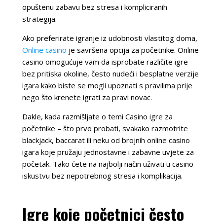
opuštenu zabavu bez stresa i kompliciranih
strategija.
Ako preferirate igranje iz udobnosti vlastitog doma,
Online casino
je savršena opcija za početnike. Online
casino omogućuje vam da isprobate različite igre
bez pritiska okoline, često nudeći i besplatne verzije
igara kako biste se mogli upoznati s pravilima prije
nego što krenete igrati za pravi novac.
Dakle, kada razmišljate o temi Casino igre za
početnike – što prvo probati, svakako razmotrite
blackjack, baccarat ili neku od brojnih online casino
igara koje pružaju jednostavne i zabavne uvjete za
početak. Tako ćete na najbolji način uživati u casino
iskustvu bez nepotrebnog stresa i komplikacija.
Igre koje početnici često