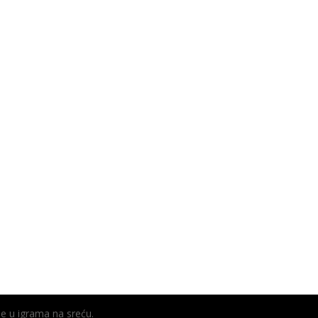
e u igrama na sreću.