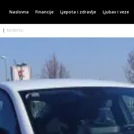
Naslovna
Financije
Ljepota i zdravlje
Ljubav i veze