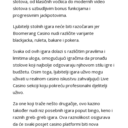
slotova, od klasičnih voćkica do modernih video
slotova s uzbudljivim bonus funkcijama i
progresivnim jackpotovima.
Ljubitelji stolnih igara neće biti razočarani jer
Boomerang Casino nudi različite varijante
blackjacka, ruleta, bakare i pokera.
Svaka od ovih igara dolazi s različitim pravilima i
limitima uloga, omogućujući igračima da pronađu
stolove koji najbolje odgovaraju njihovom stilu igre i
budžetu. Osim toga, ljubitelji igara uživo mogu
uživati u realnom casino iskustvu zahvaljujući Live
Casino sekciji koju pokreću profesionalni djelitelji
uživo.
Za one koji traže nešto drugačije, ovo kazino
također nudi niz posebnih igara poput bingo, keno i
raznih greb-greb igara. Ova raznolikost osigurava
da će svaki posjet casino platformi biti nova