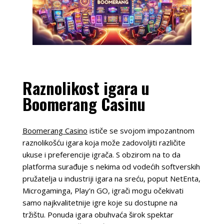
Raznolikost igara u
Boomerang Casinu
Boomerang Casino
ističe se svojom impozantnom
raznolikošću igara koja može zadovoljiti različite
ukuse i preferencije igrača. S obzirom na to da
platforma surađuje s nekima od vodećih softverskih
pružatelja u industriji igara na sreću, poput NetEnta,
Microgaminga, Play’n GO, igrači mogu očekivati
samo najkvalitetnije igre koje su dostupne na
tržištu. Ponuda igara obuhvaća širok spektar