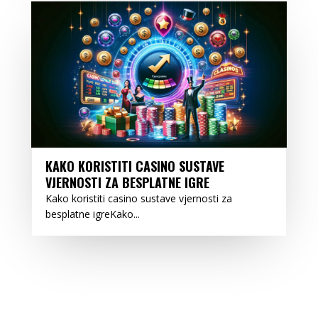
KAKO KORISTITI CASINO SUSTAVE
VJERNOSTI ZA BESPLATNE IGRE
Kako koristiti casino sustave vjernosti za
besplatne igreKako...