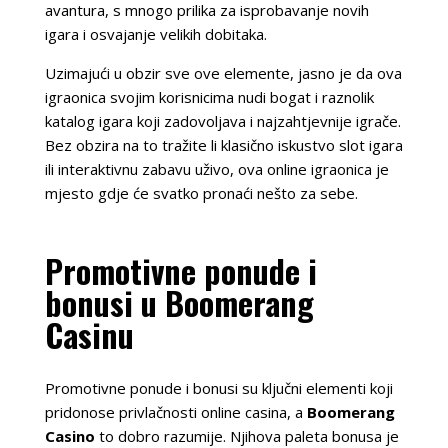
avantura, s mnogo prilika za isprobavanje novih
igara i osvajanje velikih dobitaka.
Uzimajući u obzir sve ove elemente, jasno je da ova
igraonica svojim korisnicima nudi bogat i raznolik
katalog igara koji zadovoljava i najzahtjevnije igrače.
Bez obzira na to tražite li klasično iskustvo slot igara
ili interaktivnu zabavu uživo, ova online igraonica je
mjesto gdje će svatko pronaći nešto za sebe.
Promotivne ponude i
bonusi u Boomerang
Casinu
Promotivne ponude i bonusi su ključni elementi koji
pridonose privlačnosti online casina, a
Boomerang
Casino
to dobro razumije. Njihova paleta bonusa je