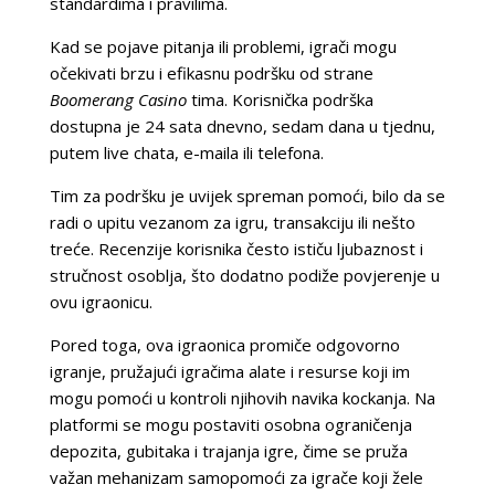
standardima i pravilima.
Kad se pojave pitanja ili problemi, igrači mogu
očekivati brzu i efikasnu podršku od strane
Boomerang Casino
tima. Korisnička podrška
dostupna je 24 sata dnevno, sedam dana u tjednu,
putem live chata, e-maila ili telefona.
Tim za podršku je uvijek spreman pomoći, bilo da se
radi o upitu vezanom za igru, transakciju ili nešto
treće. Recenzije korisnika često ističu ljubaznost i
stručnost osoblja, što dodatno podiže povjerenje u
ovu igraonicu.
Pored toga, ova igraonica promiče odgovorno
igranje, pružajući igračima alate i resurse koji im
mogu pomoći u kontroli njihovih navika kockanja. Na
platformi se mogu postaviti osobna ograničenja
depozita, gubitaka i trajanja igre, čime se pruža
važan mehanizam samopomoći za igrače koji žele