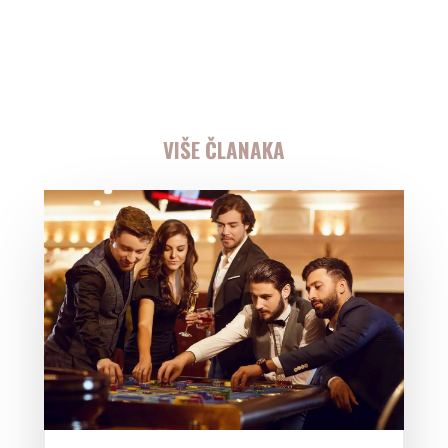
VIŠE ČLANAKA