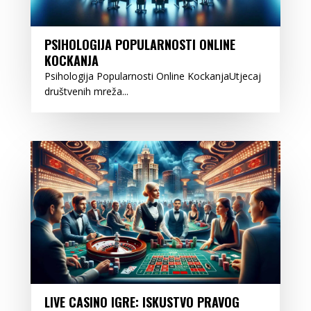
PSIHOLOGIJA POPULARNOSTI ONLINE
KOCKANJA
Psihologija Popularnosti Online KockanjaUtjecaj
društvenih mreža...
LIVE CASINO IGRE: ISKUSTVO PRAVOG