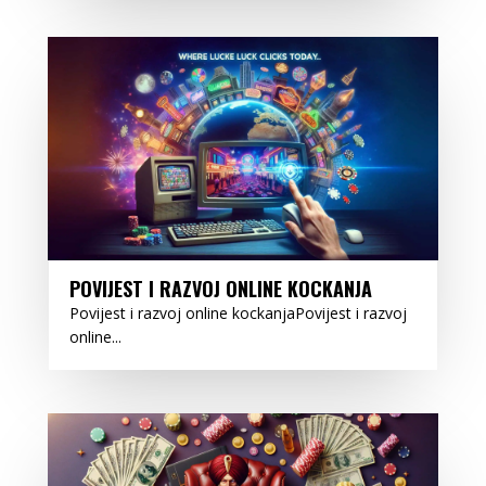
POVIJEST I RAZVOJ ONLINE KOCKANJA
Povijest i razvoj online kockanjaPovijest i razvoj
online...