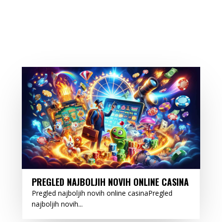
PREGLED NAJBOLJIH NOVIH ONLINE CASINA
Pregled najboljih novih online casinaPregled
najboljih novih...