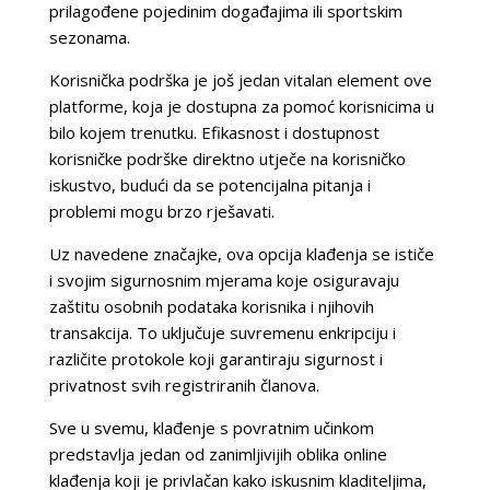
prilagođene pojedinim događajima ili sportskim
sezonama.
Korisnička podrška je još jedan vitalan element ove
platforme, koja je dostupna za pomoć korisnicima u
bilo kojem trenutku. Efikasnost i dostupnost
korisničke podrške direktno utječe na korisničko
iskustvo, budući da se potencijalna pitanja i
problemi mogu brzo rješavati.
Uz navedene značajke, ova opcija klađenja se ističe
i svojim sigurnosnim mjerama koje osiguravaju
zaštitu osobnih podataka korisnika i njihovih
transakcija. To uključuje suvremenu enkripciju i
različite protokole koji garantiraju sigurnost i
privatnost svih registriranih članova.
Sve u svemu, klađenje s povratnim učinkom
predstavlja jedan od zanimljivijih oblika online
klađenja koji je privlačan kako iskusnim kladiteljima,