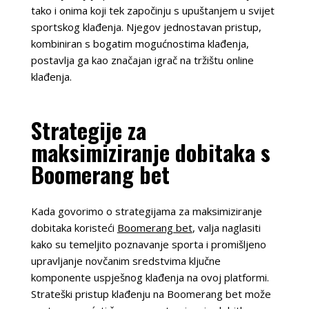
tako i onima koji tek započinju s upuštanjem u svijet
sportskog klađenja. Njegov jednostavan pristup,
kombiniran s bogatim mogućnostima klađenja,
postavlja ga kao značajan igrač na tržištu online
klađenja.
Strategije za
maksimiziranje dobitaka s
Boomerang bet
Kada govorimo o strategijama za maksimiziranje
dobitaka koristeći
Boomerang bet
, valja naglasiti
kako su temeljito poznavanje sporta i promišljeno
upravljanje novčanim sredstvima ključne
komponente uspješnog klađenja na ovoj platformi.
Strateški pristup klađenju na Boomerang bet može