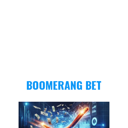
BOOMERANG BET