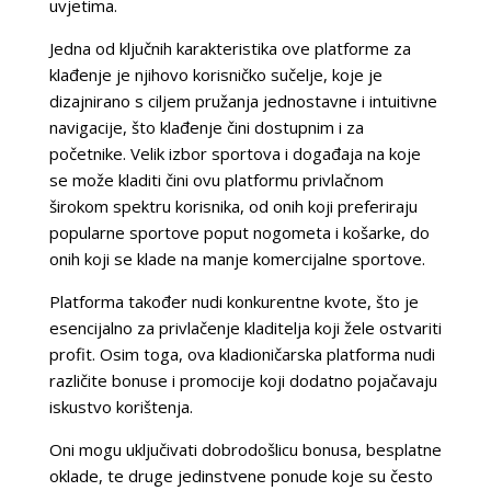
uvjetima.
Jedna od ključnih karakteristika ove platforme za
klađenje je njihovo korisničko sučelje, koje je
dizajnirano s ciljem pružanja jednostavne i intuitivne
navigacije, što klađenje čini dostupnim i za
početnike. Velik izbor sportova i događaja na koje
se može kladiti čini ovu platformu privlačnom
širokom spektru korisnika, od onih koji preferiraju
popularne sportove poput nogometa i košarke, do
onih koji se klade na manje komercijalne sportove.
Platforma također nudi konkurentne kvote, što je
esencijalno za privlačenje kladitelja koji žele ostvariti
profit. Osim toga, ova kladioničarska platforma nudi
različite bonuse i promocije koji dodatno pojačavaju
iskustvo korištenja.
Oni mogu uključivati dobrodošlicu bonusa, besplatne
oklade, te druge jedinstvene ponude koje su često