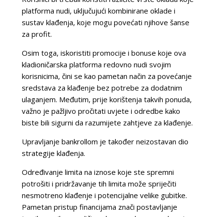
platforma nudi, uključujući kombinirane oklade i
sustav klađenja, koje mogu povećati njihove šanse
za profit.
Osim toga, iskoristiti promocije i bonuse koje ova
kladioničarska platforma redovno nudi svojim
korisnicima, čini se kao pametan način za povećanje
sredstava za klađenje bez potrebe za dodatnim
ulaganjem. Međutim, prije korištenja takvih ponuda,
važno je pažljivo pročitati uvjete i odredbe kako
biste bili sigurni da razumijete zahtjeve za klađenje.
Upravljanje bankrollom je također neizostavan dio
strategije klađenja.
Određivanje limita na iznose koje ste spremni
potrošiti i pridržavanje tih limita može spriječiti
nesmotreno klađenje i potencijalne velike gubitke.
Pametan pristup financijama znači postavljanje