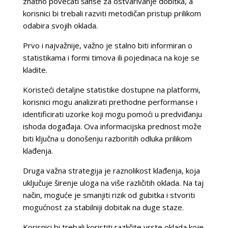
znatno povećati šanse za ostvarivanje dobitka, a
korisnici bi trebali razviti metodičan pristup prilikom
odabira svojih oklada.
Prvo i najvažnije, važno je stalno biti informiran o
statistikama i formi timova ili pojedinaca na koje se
kladite.
Koristeći detaljne statistike dostupne na platformi,
korisnici mogu analizirati prethodne performanse i
identificirati uzorke koji mogu pomoći u predviđanju
ishoda događaja. Ova informacijska prednost može
biti ključna u donošenju razboritih odluka prilikom
klađenja.
Druga važna strategija je raznolikost klađenja, koja
uključuje širenje uloga na više različitih oklada. Na taj
način, moguće je smanjiti rizik od gubitka i stvoriti
mogućnost za stabilniji dobitak na duge staze.
Korisnici bi trebali koristiti različite vrste oklada koje