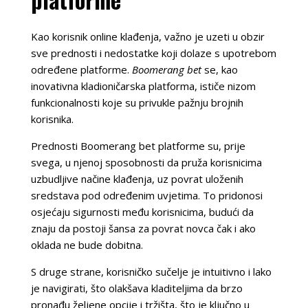
Kao korisnik online klađenja, važno je uzeti u obzir
sve prednosti i nedostatke koji dolaze s upotrebom
određene platforme.
Boomerang bet
se, kao
inovativna kladioničarska platforma, ističe nizom
funkcionalnosti koje su privukle pažnju brojnih
korisnika.
Prednosti Boomerang bet platforme su, prije
svega, u njenoj sposobnosti da pruža korisnicima
uzbudljive načine klađenja, uz povrat uloženih
sredstava pod određenim uvjetima. To pridonosi
osjećaju sigurnosti među korisnicima, budući da
znaju da postoji šansa za povrat novca čak i ako
oklada ne bude dobitna.
S druge strane, korisničko sučelje je intuitivno i lako
je navigirati, što olakšava kladiteljima da brzo
pronađu željene opcije i tržišta, što je ključno u