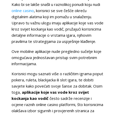
Kako bi se lakše snašli u raznolikoj ponudi koju nudi
online casino
, korisnici se sve češće okreću
digitalnim alatima koji im pomažu u snalaženju.
Upravo tu važnu ulogu imaju aplikacije koje vas vode
kroz svijet kockanja kao vodič, pružajući korisnicima
detaljne informacije o vrstama igara, njihovim
pravilima te strategijama za uspješnije klađenje.
Ove mobilne aplikacije nude pregledno sučelje koje
omogućava jednostavan pristup svim potrebnim
informacijama.
Korisnici mogu saznati više o različitim igrama poput
pokera, ruleta, blackjacka ili slot igara, te dobiti
savjete kako povećati svoje šanse za dobitak. Osim
toga,
aplikacije koje vas vode kroz svijet
kockanja kao vodič
često sadrže recenzije i
ocjene raznih online casino platformi, što korisnicima
olakšava izbor sigurnih i provjerenih stranica za