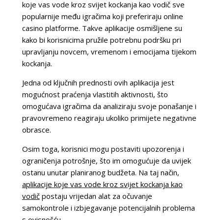
koje vas vode kroz svijet kockanja kao vodič sve
popularnije među igračima koji preferiraju online
casino platforme. Takve aplikacije osmišljene su
kako bi korisnicima pružile potrebnu podršku pri
upravljanju novcem, vremenom i emocijama tijekom
kockanja.
Jedna od ključnih prednosti ovih aplikacija jest
mogućnost praćenja vlastitih aktivnosti, što
omogućava igračima da analiziraju svoje ponašanje i
pravovremeno reagiraju ukoliko primijete negativne
obrasce.
Osim toga, korisnici mogu postaviti upozorenja i
ograničenja potrošnje, što im omogućuje da uvijek
ostanu unutar planiranog budžeta. Na taj način,
aplikacije koje vas vode kroz svijet kockanja kao
vodič
postaju vrijedan alat za očuvanje
samokontrole i izbjegavanje potencijalnih problema
s ovisnošću.