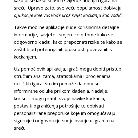
kako bi se lakše snašli u svijetu klađenja i igara na
sreću. Upravo zato, sve veću popularnost dobivaju
aplikacije koje vas vode kroz svijet kockanja kao vodič
.
Takve mobilne aplikacije nude korisnicima detaljne
informacije, savjete i smjernice o tome kako se
odgovorno kladiti, kako prepoznati rizike te kako se
zaštititi od potencijalnih opasnosti povezanih s
kockanjem.
Uz pomoć ovih aplikacija, igrači mogu dobiti pristup
stručnim analizama, statistikama i procjenama
različitih igara, što im pomaže da donesu
informirane odluke prilikom klađenja. Nadalje,
korisnici mogu pratiti svoje navike kockanja,
postaviti ograničenja potrošnje te dobivati
personalizirane preporuke koje im omogućavaju
sigurnije i odgovornije sudjelovanje u igrama na
sreću.