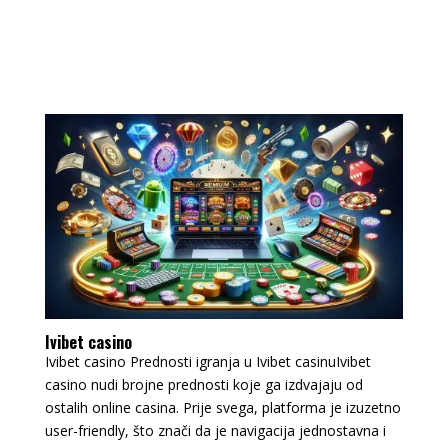
Ivibet casino
Ivibet casino Prednosti igranja u Ivibet casinuIvibet
casino nudi brojne prednosti koje ga izdvajaju od
ostalih online casina. Prije svega, platforma je izuzetno
user-friendly, što znači da je navigacija jednostavna i