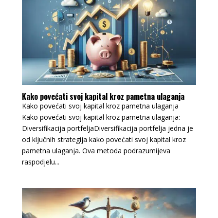
Kako povećati svoj kapital kroz pametna ulaganja
Kako povećati svoj kapital kroz pametna ulaganja
Kako povećati svoj kapital kroz pametna ulaganja:
Diversifikacija portfeljaDiversifikacija portfelja jedna je
od ključnih strategija kako povećati svoj kapital kroz
pametna ulaganja. Ova metoda podrazumijeva
raspodjelu...