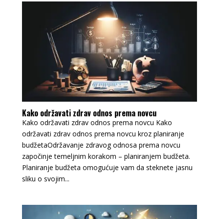
Kako održavati zdrav odnos prema novcu
Kako održavati zdrav odnos prema novcu Kako
održavati zdrav odnos prema novcu kroz planiranje
budžetaOdržavanje zdravog odnosa prema novcu
započinje temeljnim korakom – planiranjem budžeta.
Planiranje budžeta omogućuje vam da steknete jasnu
sliku o svojim...