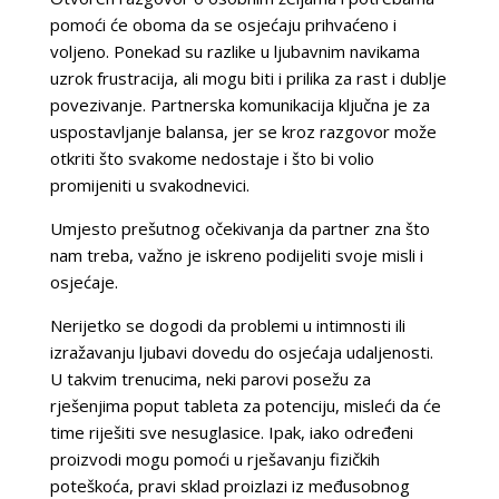
pomoći će oboma da se osjećaju prihvaćeno i
voljeno. Ponekad su razlike u ljubavnim navikama
uzrok frustracija, ali mogu biti i prilika za rast i dublje
povezivanje. Partnerska komunikacija ključna je za
uspostavljanje balansa, jer se kroz razgovor može
otkriti što svakome nedostaje i što bi volio
promijeniti u svakodnevici.
Umjesto prešutnog očekivanja da partner zna što
nam treba, važno je iskreno podijeliti svoje misli i
osjećaje.
Nerijetko se dogodi da problemi u intimnosti ili
izražavanju ljubavi dovedu do osjećaja udaljenosti.
U takvim trenucima, neki parovi posežu za
rješenjima poput tableta za potenciju, misleći da će
time riješiti sve nesuglasice. Ipak, iako određeni
proizvodi mogu pomoći u rješavanju fizičkih
poteškoća, pravi sklad proizlazi iz međusobnog