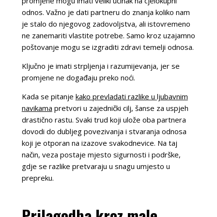
promjene mogu imati veliki učinak na cjelokupni
odnos. Važno je dati partneru do znanja koliko nam
je stalo do njegovog zadovoljstva, ali istovremeno
ne zanemariti vlastite potrebe. Samo kroz uzajamno
poštovanje mogu se izgraditi zdravi temelji odnosa.
Ključno je imati strpljenja i razumijevanja, jer se
promjene ne događaju preko noći.
Kada se pitanje
kako prevladati razlike u ljubavnim
navikama
pretvori u zajednički cilj, šanse za uspjeh
drastično rastu. Svaki trud koji ulože oba partnera
dovodi do dubljeg povezivanja i stvaranja odnosa
koji je otporan na izazove svakodnevice. Na taj
način, veza postaje mjesto sigurnosti i podrške,
gdje se razlike pretvaraju u snagu umjesto u
prepreku.
Prilagodba kroz male