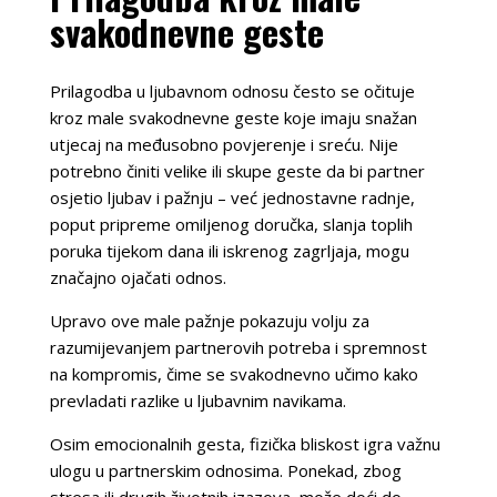
svakodnevne geste
Prilagodba u ljubavnom odnosu često se očituje
kroz male svakodnevne geste koje imaju snažan
utjecaj na međusobno povjerenje i sreću. Nije
potrebno činiti velike ili skupe geste da bi partner
osjetio ljubav i pažnju – već jednostavne radnje,
poput pripreme omiljenog doručka, slanja toplih
poruka tijekom dana ili iskrenog zagrljaja, mogu
značajno ojačati odnos.
Upravo ove male pažnje pokazuju volju za
razumijevanjem partnerovih potreba i spremnost
na kompromis, čime se svakodnevno učimo kako
prevladati razlike u ljubavnim navikama.
Osim emocionalnih gesta, fizička bliskost igra važnu
ulogu u partnerskim odnosima. Ponekad, zbog
stresa ili drugih životnih izazova, može doći do