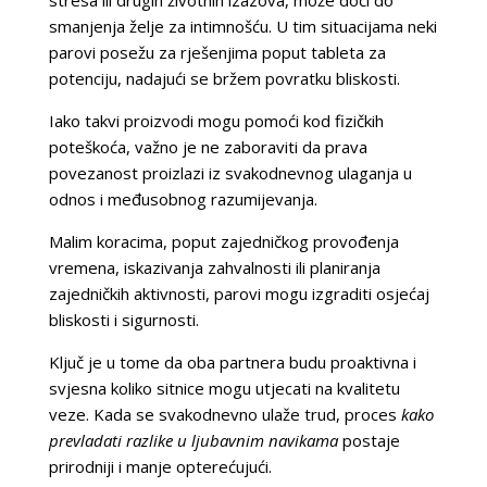
smanjenja želje za intimnošću. U tim situacijama neki
parovi posežu za rješenjima poput tableta za
potenciju, nadajući se bržem povratku bliskosti.
Iako takvi proizvodi mogu pomoći kod fizičkih
poteškoća, važno je ne zaboraviti da prava
povezanost proizlazi iz svakodnevnog ulaganja u
odnos i međusobnog razumijevanja.
Malim koracima, poput zajedničkog provođenja
vremena, iskazivanja zahvalnosti ili planiranja
zajedničkih aktivnosti, parovi mogu izgraditi osjećaj
bliskosti i sigurnosti.
Ključ je u tome da oba partnera budu proaktivna i
svjesna koliko sitnice mogu utjecati na kvalitetu
veze. Kada se svakodnevno ulaže trud, proces
kako
prevladati razlike u ljubavnim navikama
postaje
prirodniji i manje opterećujući.