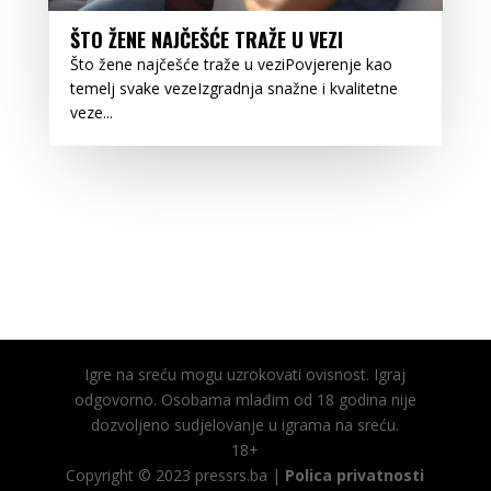
ŠTO ŽENE NAJČEŠĆE TRAŽE U VEZI
Što žene najčešće traže u veziPovjerenje kao
temelj svake vezeIzgradnja snažne i kvalitetne
veze...
Igre na sreću mogu uzrokovati ovisnost. Igraj
odgovorno. Osobama mlađim od 18 godina nije
dozvoljeno sudjelovanje u igrama na sreću.
18+
Copyright © 2023 pressrs.ba |
Polica privatnosti