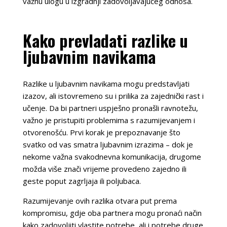
važnu ulogu u izgradnji zadovoljavajućeg odnosa.
Kako prevladati razlike u
ljubavnim navikama
Razlike u ljubavnim navikama mogu predstavljati
izazov, ali istovremeno su i prilika za zajednički rast i
učenje. Da bi partneri uspješno pronašli ravnotežu,
važno je pristupiti problemima s razumijevanjem i
otvorenošću. Prvi korak je prepoznavanje što
svatko od vas smatra ljubavnim izrazima – dok je
nekome važna svakodnevna komunikacija, drugome
možda više znači vrijeme provedeno zajedno ili
geste poput zagrljaja ili poljubaca.
Razumijevanje ovih razlika otvara put prema
kompromisu, gdje oba partnera mogu pronaći način
kako zadovoljiti vlastite potrebe, ali i potrebe druge