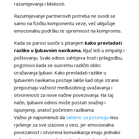
razumijevanja i bliskosti.
Razumijevanje partnerovih potreba ne svodi se
samo na fizičku komponentu veze, već uključuje
emocionalnu podršku te spremnost na kompromis.
Kada se parovi suoče s pitanjem
kako prevladati
razlike u ljubavnim navikama
, ključ leži u empatiji i
poštovanju. Svaki odnos zahtijeva trud i prilagodbu,
pogotovo kada se susretnu različiti oblici
izražavanja ljubavi. Kako prevladati razlike u
ljubavnim navikama postaje lakše kad obje strane
prepoznaju važnost međusobnog uvažavanja i
otvorenosti za nove načine povezivanja. Na taj
način, ljubavni odnos može postati snažniji i
ispunjeniji, unatoč početnim razlikama.
Važno je napomenuti da
tablete za potenciju
nisu
rješenje za sve izazove u vezi, jer emocionalna
povezanost i otvorena komunikacija imaju jednako