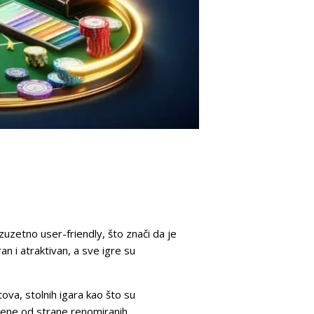
zuzetno user-friendly, što znači da je
an i atraktivan, a sve igre su
tova, stolnih igara kao što su
zvijene od strane renomiranih