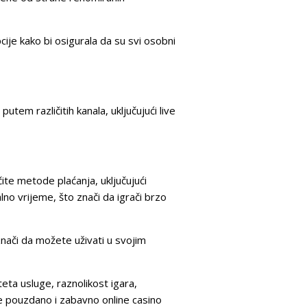
ije kako bi osigurala da su svi osobni
tem različitih kanala, uključujući live
ite metode plaćanja, uključujući
lno vrijeme, što znači da igrači brzo
znači da možete uživati u svojim
teta usluge, raznolikost igara,
že pouzdano i zabavno online casino