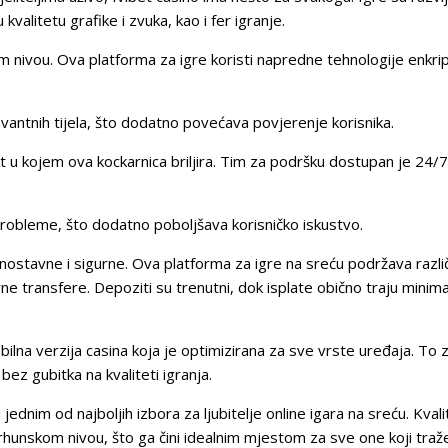
 kvalitetu grafike i zvuka, kao i fer igranje.
m nivou. Ova platforma za igre koristi napredne tehnologije enkripc
levantnih tijela, što dodatno povećava povjerenje korisnika.
 u kojem ova kockarnica briljira. Tim za podršku dostupan je 24/7 pu
 probleme, što dodatno poboljšava korisničko iskustvo.
dnostavne i sigurne. Ova platforma za igre na sreću podržava različ
ne transfere. Depoziti su trenutni, dok isplate obično traju minima
ilna verzija casina koja je optimizirana za sve vrste uređaja. To 
 bez gubitka na kvaliteti igranja.
ednim od najboljih izbora za ljubitelje online igara na sreću. Kvali
vrhunskom nivou, što ga čini idealnim mjestom za sve one koji tra