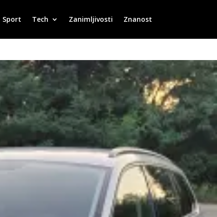
Sport
Tech
Zanimljivosti
Znanost