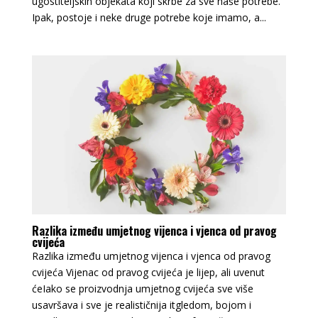
ugostiteljskih objekata koji skrbe za sve naše potrebe.
Ipak, postoje i neke druge potrebe koje imamo, a...
Razlika između umjetnog vijenca i vjenca od pravog
cvijeća
Razlika između umjetnog vijenca i vjenca od pravog
cvijeća Vijenac od pravog cvijeća je lijep, ali uvenut
ćeIako se proizvodnja umjetnog cvijeća sve više
usavršava i sve je realističnija itgledom, bojom i