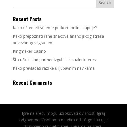
Recent Posts
Kako uštedjeti vrijeme prilikom online kupnje?
Kako prepoznati rane znakove financijskog stresa
povezanog s igranjem
Kingmaker Casino
Što učiniti kad partner izgubi seksualni interes
Kako prevladati razlike u ljubavnim navikama
Recent Comments
Igre na sreću mogu uzrokovati ovisnost. Igraj
odgovorno. Osobama mlađim od 18 godina nije
dozvoljeno sudjelovanje u igrama na sreću.