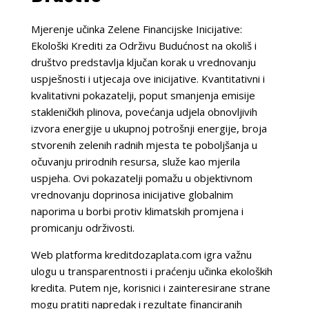
Mjerenje učinka Zelene Financijske Inicijative:
Ekološki Krediti za Održivu Budućnost na okoliš i
društvo predstavlja ključan korak u vrednovanju
uspješnosti i utjecaja ove inicijative. Kvantitativni i
kvalitativni pokazatelji, poput smanjenja emisije
stakleničkih plinova, povećanja udjela obnovljivih
izvora energije u ukupnoj potrošnji energije, broja
stvorenih zelenih radnih mjesta te poboljšanja u
očuvanju prirodnih resursa, služe kao mjerila
uspjeha. Ovi pokazatelji pomažu u objektivnom
vrednovanju doprinosa inicijative globalnim
naporima u borbi protiv klimatskih promjena i
promicanju održivosti.
Web platforma kreditdozaplata.com igra važnu
ulogu u transparentnosti i praćenju učinka ekoloških
kredita. Putem nje, korisnici i zainteresirane strane
mogu pratiti napredak i rezultate financiranih