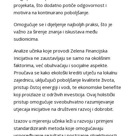
projekata, što dodatno potiče odgovornost i
motivira na kontinuirano poboljšanje.
Omogućuje se i dijeljenje najboljih praksi, što je
važno za širenje znanja i iskustava među
sudionicima.
Analize učinka koje provodi Zelena Financijska
Inicijativa ne zaustavljaju se samo na okolišnim
faktorima, već obuhvaćaju i socijalne aspekte.
Proučava se kako ekološki krediti utječu na lokalnu
zajednicu, uključujući poboljšanje kvalitete života,
pristup čistoj energiji i vodi, te ekonomske benefite
koji proizlaze iz održivih investicija. Ovaj holistički
pristup omogućuje sveobuhvatno razumijevanje
utjecaja inicijative na društveni razvoj i dobrobit.
Izazov u mjerenju učinka leži u razvoju i primjeni
standardiziranih metoda koje omogućavaju
uspoređivanje rezultata i postizanje objektivnosti.