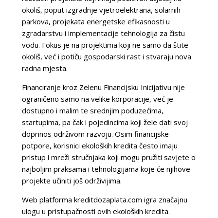
okoliš, poput izgradnje vjetroelektrana, solarnih
parkova, projekata energetske efikasnosti u
zgradarstvu i implementacije tehnologija za čistu
vodu. Fokus je na projektima koji ne samo da štite
okoliš, već i potiču gospodarski rast i stvaraju nova
radna mjesta.
Financiranje kroz Zelenu Financijsku Inicijativu nije
ograničeno samo na velike korporacije, već je
dostupno i malim te srednjim poduzećima,
startupima, pa čak i pojedincima koji žele dati svoj
doprinos održivom razvoju. Osim financijske
potpore, korisnici ekoloških kredita često imaju
pristup i mreži stručnjaka koji mogu pružiti savjete o
najboljim praksama i tehnologijama koje će njihove
projekte učiniti još održivijima.
Web platforma kreditdozaplata.com igra značajnu
ulogu u pristupačnosti ovih ekoloških kredita.