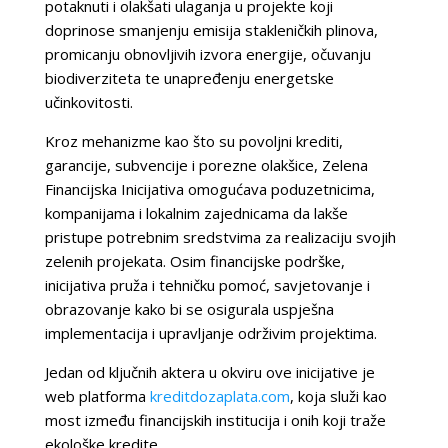
potaknuti i olakšati ulaganja u projekte koji
doprinose smanjenju emisija stakleničkih plinova,
promicanju obnovljivih izvora energije, očuvanju
biodiverziteta te unapređenju energetske
učinkovitosti.
Kroz mehanizme kao što su povoljni krediti,
garancije, subvencije i porezne olakšice, Zelena
Financijska Inicijativa omogućava poduzetnicima,
kompanijama i lokalnim zajednicama da lakše
pristupe potrebnim sredstvima za realizaciju svojih
zelenih projekata. Osim financijske podrške,
inicijativa pruža i tehničku pomoć, savjetovanje i
obrazovanje kako bi se osigurala uspješna
implementacija i upravljanje održivim projektima.
Jedan od ključnih aktera u okviru ove inicijative je
web platforma
kreditdozaplata.com
, koja služi kao
most između financijskih institucija i onih koji traže
ekološke kredite.