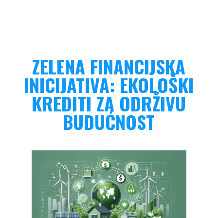
ZELENA FINANCIJSKA
INICIJATIVA: EKOLOŠKI
KREDITI ZA ODRŽIVU
BUDUĆNOST