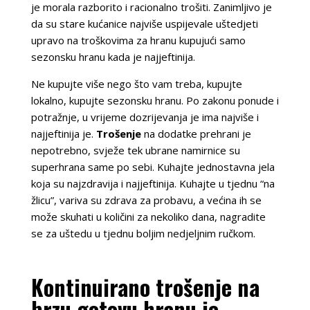
je morala razborito i racionalno trošiti. Zanimljivo je
da su stare kućanice najviše uspijevale uštedjeti
upravo na troškovima za hranu kupujući samo
sezonsku hranu kada je najjeftinija.
Ne kupujte više nego što vam treba, kupujte
lokalno, kupujte sezonsku hranu. Po zakonu ponude i
potražnje, u vrijeme dozrijevanja je ima najviše i
najjeftinija je.
Trošenje
na dodatke prehrani je
nepotrebno, svježe tek ubrane namirnice su
superhrana same po sebi. Kuhajte jednostavna jela
koja su najzdravija i najjeftinija. Kuhajte u tjednu “na
žlicu”, variva su zdrava za probavu, a većina ih se
može skuhati u količini za nekoliko dana, nagradite
se za uštedu u tjednu boljim nedjeljnim ručkom.
Kontinuirano trošenje na
brzu gotovu hranu je