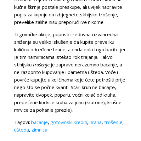
kućne škrnje postale preskupe, ali uvijek napravite
popis za kupnju da izbjegnete stihijsko trošenje,
prevelike zalihe nisu preporučljive nikome.
Trgovačke akcije, popusti i redovna i izvanredna
sniženja su veliko iskušenje da kupite preveliku
količinu određene hrane, a onda pola toga bacite jer
je tim namirnicama istekao rok trajanja. Takvo
stihijsko
trošenje
je zapravo nerazumno bacanje, a
ne razborito kupovanje i pametna ušteda. Voće i
povrće kupujte u količinama koje ćete potrošiti prije
nego što se počne kvariti. Stari kruh ne bacajte,
napravite dvopek, poparu, voćni kolač od kruha,
prepečene kockice kruha za juhu (krutone), krušne
mrvice za pohanje (prezle).
Tagovi:
bacanje
,
gotovinski krediti
,
hrana
,
trošenje
,
ušteda
,
zimnica