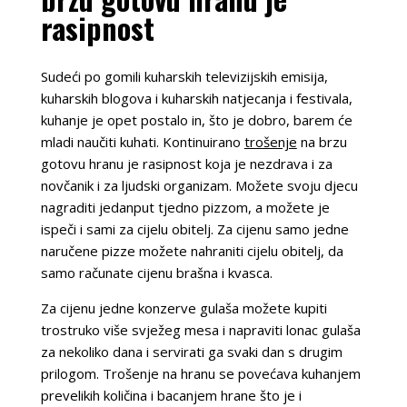
rasipnost
Sudeći po gomili kuharskih televizijskih emisija,
kuharskih blogova i kuharskih natjecanja i festivala,
kuhanje je opet postalo in, što je dobro, barem će
mladi naučiti kuhati. Kontinuirano
trošenje
na brzu
gotovu hranu je rasipnost koja je nezdrava i za
novčanik i za ljudski organizam. Možete svoju djecu
nagraditi jedanput tjedno pizzom, a možete je
ispeči i sami za cijelu obitelj. Za cijenu samo jedne
naručene pizze možete nahraniti cijelu obitelj, da
samo računate cijenu brašna i kvasca.
Za cijenu jedne konzerve gulaša možete kupiti
trostruko više svježeg mesa i napraviti lonac gulaša
za nekoliko dana i servirati ga svaki dan s drugim
prilogom. Trošenje na hranu se povećava kuhanjem
prevelikih količina i bacanjem hrane što je i