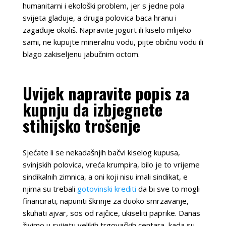
humanitarni i ekološki problem, jer s jedne pola
svijeta gladuje, a druga polovica baca hranu i
zagađuje okoliš. Napravite jogurt ili kiselo mlijeko
sami, ne kupujte mineralnu vodu, pijte običnu vodu ili
blago zakiseljenu jabučnim octom.
Uvijek napravite popis za
kupnju da izbjegnete
stihijsko trošenje
Sjećate li se nekadašnjih bačvi kiselog kupusa,
svinjskih polovica, vreća krumpira, bilo je to vrijeme
sindikalnih zimnica, a oni koji nisu imali sindikat, e
njima su trebali
gotovinski krediti
da bi sve to mogli
financirati, napuniti škrinje za duoko smrzavanje,
skuhati ajvar, sos od rajčice, ukiseliti paprike. Danas
živimo u svijetu velikih trgovačkih centara, kada su