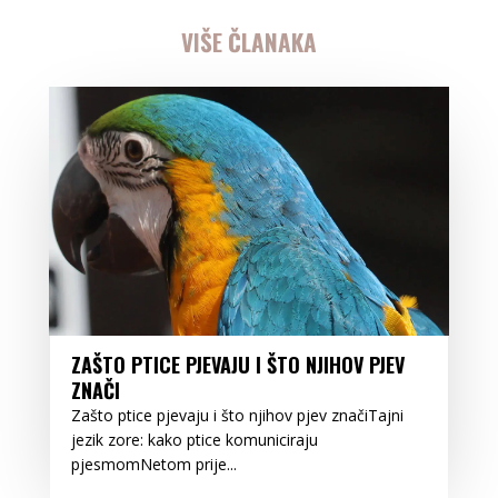
VIŠE ČLANAKA
ZAŠTO PTICE PJEVAJU I ŠTO NJIHOV PJEV
ZNAČI
Zašto ptice pjevaju i što njihov pjev značiTajni
jezik zore: kako ptice komuniciraju
pjesmomNetom prije...