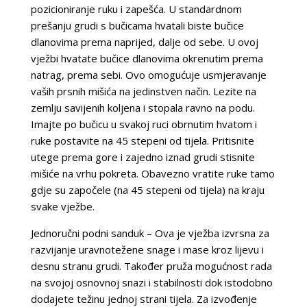
pozicioniranje ruku i zapešća. U standardnom
prešanju grudi s bučicama hvatali biste bučice
dlanovima prema naprijed, dalje od sebe. U ovoj
vježbi hvatate bučice dlanovima okrenutim prema
natrag, prema sebi. Ovo omogućuje usmjeravanje
vaših prsnih mišića na jedinstven način. Lezite na
zemlju savijenih koljena i stopala ravno na podu.
Imajte po bučicu u svakoj ruci obrnutim hvatom i
ruke postavite na 45 stepeni od tijela. Pritisnite
utege prema gore i zajedno iznad grudi stisnite
mišiće na vrhu pokreta. Obavezno vratite ruke tamo
gdje su započele (na 45 stepeni od tijela) na kraju
svake vježbe.
Jednoručni podni sanduk – Ova je vježba izvrsna za
razvijanje uravnotežene snage i mase kroz lijevu i
desnu stranu grudi. Također pruža mogućnost rada
na svojoj osnovnoj snazi i stabilnosti dok istodobno
dodajete težinu jednoj strani tijela. Za izvođenje