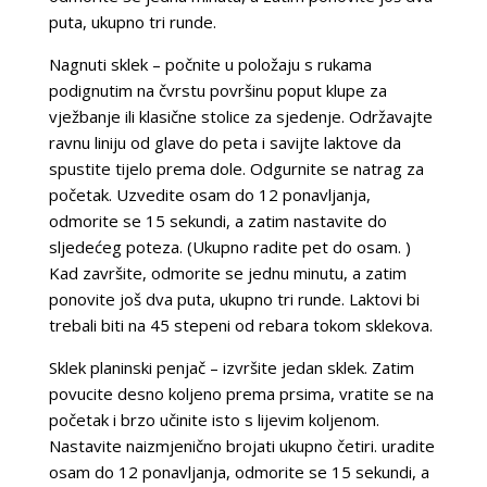
puta, ukupno tri runde.
Nagnuti sklek – počnite u položaju s rukama
podignutim na čvrstu površinu poput klupe za
vježbanje ili klasične stolice za sjedenje. Održavajte
ravnu liniju od glave do peta i savijte laktove da
spustite tijelo prema dole. Odgurnite se natrag za
početak. Uzvedite osam do 12 ponavljanja,
odmorite se 15 sekundi, a zatim nastavite do
sljedećeg poteza. (Ukupno radite pet do osam. )
Kad završite, odmorite se jednu minutu, a zatim
ponovite još dva puta, ukupno tri runde. Laktovi bi
trebali biti na 45 stepeni od rebara tokom sklekova.
Sklek planinski penjač – izvršite jedan sklek. Zatim
povucite desno koljeno prema prsima, vratite se na
početak i brzo učinite isto s lijevim koljenom.
Nastavite naizmjenično brojati ukupno četiri. uradite
osam do 12 ponavljanja, odmorite se 15 sekundi, a