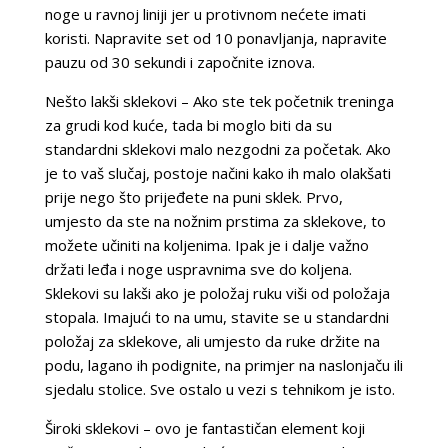
noge u ravnoj liniji jer u protivnom nećete imati
koristi. Napravite set od 10 ponavljanja, napravite
pauzu od 30 sekundi i započnite iznova.
Nešto lakši sklekovi – Ako ste tek početnik treninga
za grudi kod kuće, tada bi moglo biti da su
standardni sklekovi malo nezgodni za početak. Ako
je to vaš slučaj, postoje načini kako ih malo olakšati
prije nego što prijeđete na puni sklek. Prvo,
umjesto da ste na nožnim prstima za sklekove, to
možete učiniti na koljenima. Ipak je i dalje važno
držati leđa i noge uspravnima sve do koljena.
Sklekovi su lakši ako je položaj ruku viši od položaja
stopala. Imajući to na umu, stavite se u standardni
položaj za sklekove, ali umjesto da ruke držite na
podu, lagano ih podignite, na primjer na naslonjaču ili
sjedalu stolice. Sve ostalo u vezi s tehnikom je isto.
Široki sklekovi – ovo je fantastičan element koji