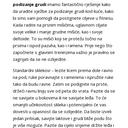
podizanje grudi
imamo fantastično rješenje kako
da uradite vježbe za podizanje grudi kod kuće, kako
bi smo vam pomogli da postignete ciljeve u fitnesu.
Kada radite na prsnim mišićima, uglavnom ciljate
svoje velike i manje grudne mišiće, kao i svoje
deltoide. To su mišići koji se protežu točno na
prsima i ispod pazuha, kao i ramena. Prije nego što
započnete s glavnim treninzima važno je pravilno se
zagrijati da se ne ozlijedite.
Standardni sklekovi – lezite licem prema dole ravno
na pod, ruke poravnajte s ramenima i ispružite ruke
tako da budu ravne. Zatim se podignite na prste,
držeći ravnu liniju sve od peta do vrata. Pazite da se
ne savijate u bokovima ili ne savijate leđa. To će
smanjiti učinkovitost skleka i potencijalno će vas
dovesti u opasnost da se ozlijedite. Da biste izveli
jedan pritisak, savijte laktove i grudi bliže podu što
je više moguće. Pazite da cijelo vrijeme držite leđa i