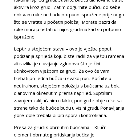
aktivira kroz grudi. Zatim odgurnite bučicu od sebe
dok vam ruke ne budu potpuno ispružene prije nego
što se vratite u početni položaj. Morate paziti da
ruke moraju ostati u liniji s grudima kad su potpuno
ispružene.
Leptir u stojećem stavu – ovo je vježba poput
podizanja sprijeda koju biste radili za vježbu ramena
ali razlika je u uvijanju zglobova što je čini
učinkovitom vježbom za grudi. Za ovo će vam
trebati po jedna bučica u svakoj ruci. Počnite u
neutralnom, stojećem položaju s bučicama uz bok,
dlanovima okrenutim prema naprijed. Suptilnim
zavojem zaključanim u laktu, podignite obje ruke sa
strane tako da bučice budu u visini grudi. Ponavljanja
gore-dole trebala bi biti spora i kontrolirana.
Presa za grudi s obrnutim bučicama – Ključni
element obrnutog pritiskanja bučica je