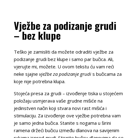
Vježbe za podizanje grudi
– bez klupe
Teško je zamisliti da možete odraditi vježbe za
podizanje grudi bez klupe i samo par bučica. Ali,
vjerujte mi, možete. U ovom tekstu ću vam reći
neke sjajne
vježbe za podizanje grudi
s bučicama za
koje nije potrebna klupa.
Stojeća presa za grudi – izvođenje tiska u stojećem
položaju usmjerava vaše grudne mišiće na
jedinstven način koji stvara novi rast mišića i
stimulaciju. Za izvođenje ove vježbe potrebna vam
je samo jedna bučica. Stanite s nogama u širini
ramena držeći bučicu između dlanova na savijenim
rukama ispred grudi. Stisnite bučicu dlanovima da se