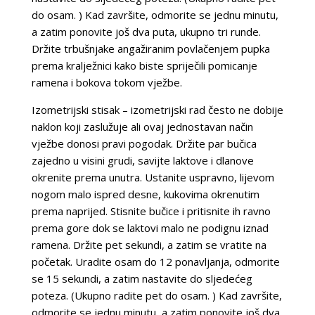
do osam. ) Kad završite, odmorite se jednu minutu,
a zatim ponovite još dva puta, ukupno tri runde.
Držite trbušnjake angažiranim povlačenjem pupka
prema kralježnici kako biste spriječili pomicanje
ramena i bokova tokom vježbe.
Izometrijski stisak – izometrijski rad često ne dobije
naklon koji zaslužuje ali ovaj jednostavan način
vježbe donosi pravi pogodak. Držite par bučica
zajedno u visini grudi, savijte laktove i dlanove
okrenite prema unutra. Ustanite uspravno, lijevom
nogom malo ispred desne, kukovima okrenutim
prema naprijed. Stisnite bučice i pritisnite ih ravno
prema gore dok se laktovi malo ne podignu iznad
ramena. Držite pet sekundi, a zatim se vratite na
početak. Uradite osam do 12 ponavljanja, odmorite
se 15 sekundi, a zatim nastavite do sljedećeg
poteza. (Ukupno radite pet do osam. ) Kad završite,
odmorite se jednu minutu, a zatim ponovite još dva