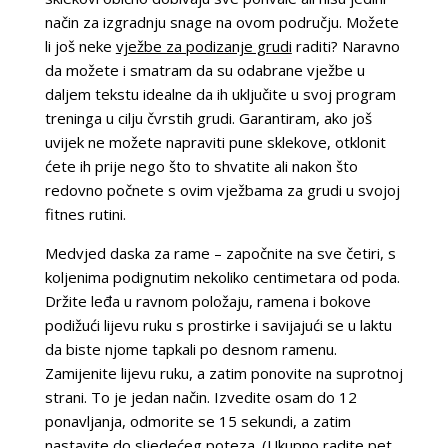
način za izgradnju snage na ovom području. Možete
li još neke
vježbe za podizanje grudi
raditi? Naravno
da možete i smatram da su odabrane vježbe u
daljem tekstu idealne da ih uključite u svoj program
treninga u cilju čvrstih grudi. Garantiram, ako još
uvijek ne možete napraviti pune sklekove, otklonit
ćete ih prije nego što to shvatite ali nakon što
redovno počnete s ovim vježbama za grudi u svojoj
fitnes rutini.
Medvjed daska za rame – započnite na sve četiri, s
koljenima podignutim nekoliko centimetara od poda.
Držite leđa u ravnom položaju, ramena i bokove
podižući lijevu ruku s prostirke i savijajući se u laktu
da biste njome tapkali po desnom ramenu.
Zamijenite lijevu ruku, a zatim ponovite na suprotnoj
strani. To je jedan način. Izvedite osam do 12
ponavljanja, odmorite se 15 sekundi, a zatim
nastavite do sljedećeg poteza. (Ukupno radite pet