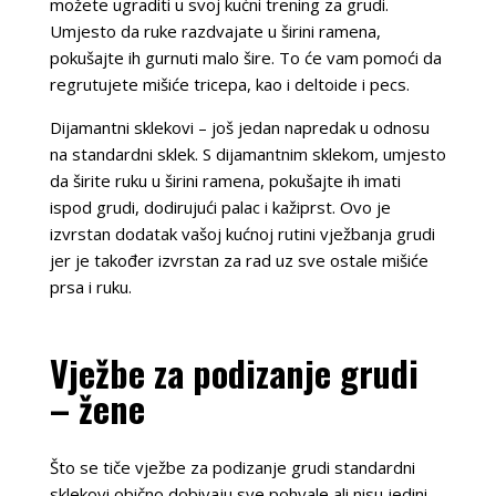
možete ugraditi u svoj kućni trening za grudi.
Umjesto da ruke razdvajate u širini ramena,
pokušajte ih gurnuti malo šire. To će vam pomoći da
regrutujete mišiće tricepa, kao i deltoide i pecs.
Dijamantni sklekovi – još jedan napredak u odnosu
na standardni sklek. S dijamantnim sklekom, umjesto
da širite ruku u širini ramena, pokušajte ih imati
ispod grudi, dodirujući palac i kažiprst. Ovo je
izvrstan dodatak vašoj kućnoj rutini vježbanja grudi
jer je također izvrstan za rad uz sve ostale mišiće
prsa i ruku.
Vježbe za podizanje grudi
– žene
Što se tiče vježbe za podizanje grudi standardni
sklekovi obično dobivaju sve pohvale ali nisu jedini