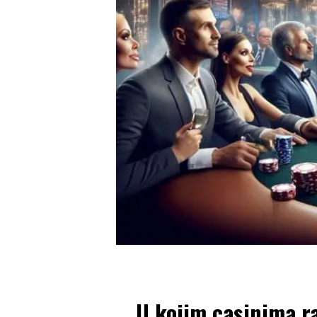
U kojim casinima ra