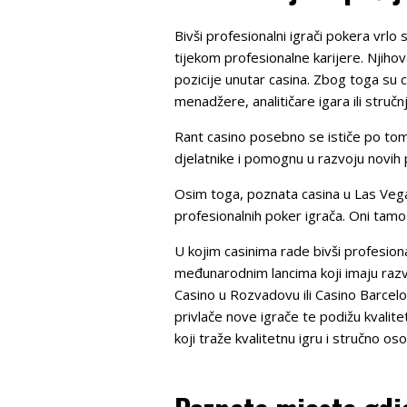
Bivši profesionalni igrači pokera vrlo
tijekom profesionalne karijere. Njihova
pozicije unutar casina. Zbog toga su
menadžere, analitičare igara ili stručn
Rant casino posebno se ističe po to
djelatnike i pomognu u razvoju novih 
Osim toga, poznata casina u Las Vega
profesionalnih poker igrača. Oni tam
U kojim casinima rade bivši profesional
međunarodnim lancima koji imaju razvi
Casino u Rozvadovu ili Casino Barcel
privlače nove igrače te podižu kvalitet
koji traže kvalitetnu igru i stručno oso