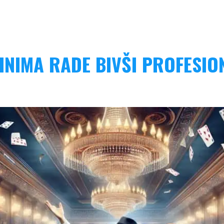
INIMA RADE BIVŠI PROFESIO