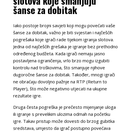
slotova koje smanjuju
šanse za dobitak
Iako postoje brojni savjeti koji mogu povećati vaše
šanse za dobitak, važno je biti svjestan i najčešćih
pogrešaka koje igrači rade tijekom igranja slotova.
Jedna od najčešćih grešaka je igranje bez prethodno
određenog budžeta. Kada igrači nemaju jasno
postavljena ograničenja, vrlo brzo mogu izgubiti
kontrolu nad troškovima, što smanjuje njihove
dugoročne šanse za dobitak. Također, mnogi igrači
ne obraćaju dovoljno pažnje na RTP (Return to
Player), što može negativno utjecati na ukupne
rezultate igre.
Druga česta pogreška je prečesto mijenjanje uloga
ili igranje s prevelikim ulozima odmah na početku
igre. Takav pristup može dovesti do brzog gubitka
sredstava, umjesto da igrač postupno povećava