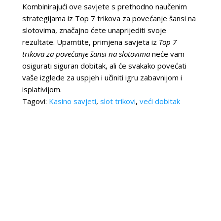
Kombinirajući ove savjete s prethodno naučenim
strategijama iz Top 7 trikova za povećanje šansi na
slotovima, značajno ćete unaprijediti svoje
rezultate. Upamtite, primjena savjeta iz
Top 7
trikova za povećanje šansi na slotovima
neće vam
osigurati siguran dobitak, ali će svakako povećati
vaše izglede za uspjeh i učiniti igru zabavnijom i
isplativijom.
Tagovi:
Kasino savjeti
,
slot trikovi
,
veći dobitak