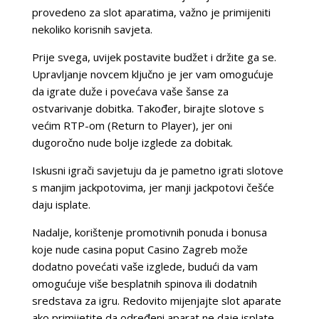
provedeno za slot aparatima, važno je primijeniti
nekoliko korisnih savjeta.
Prije svega, uvijek postavite budžet i držite ga se.
Upravljanje novcem ključno je jer vam omogućuje
da igrate duže i povećava vaše šanse za
ostvarivanje dobitka. Također, birajte slotove s
većim RTP-om (Return to Player), jer oni
dugoročno nude bolje izglede za dobitak.
Iskusni igrači savjetuju da je pametno igrati slotove
s manjim jackpotovima, jer manji jackpotovi češće
daju isplate.
Nadalje, korištenje promotivnih ponuda i bonusa
koje nude casina poput Casino Zagreb može
dodatno povećati vaše izglede, budući da vam
omogućuje više besplatnih spinova ili dodatnih
sredstava za igru. Redovito mijenjajte slot aparate
ako primijetite da određeni aparat ne daje isplate