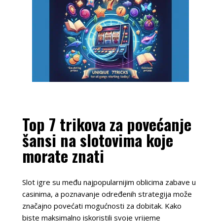
Top 7 trikova za povećanje
šansi na slotovima koje
morate znati
Slot igre su među najpopularnijim oblicima zabave u
casinima, a poznavanje određenih strategija može
značajno povećati mogućnosti za dobitak. Kako
biste maksimalno iskoristili svoje vrijeme