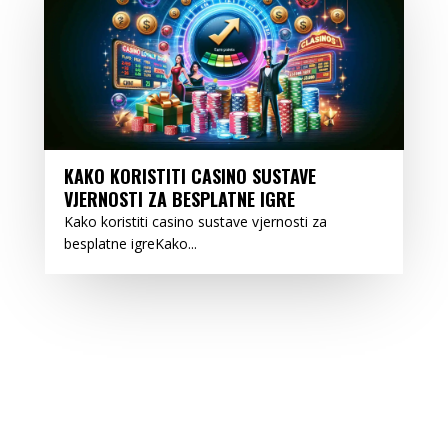
KAKO KORISTITI CASINO SUSTAVE
VJERNOSTI ZA BESPLATNE IGRE
Kako koristiti casino sustave vjernosti za
besplatne igreKako...