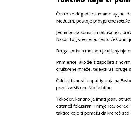
Često se događa da imamo sjajne ideje
Međutim, postoje provjerene
taktike
Jedna od najkorisnijih taktika jest pr
Nakon tog vremena, često ćeš primijet
Druga korisna metoda je uklanjanje 
Primjerice, ako želiš započeti s novim 
društvene mreže, televiziju ili druge s
Čak i aktivnosti poput igranja na Favb
prvo izvršiš ono što je bitno.
Također, korisno je imati jasnu struk
ostaneš fokusiran. Primjerice, odred
taktike koje ti pomažu da kreneš sad 