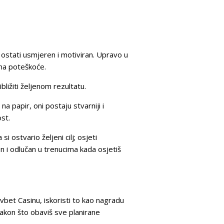
eš ostati usmjeren i motiviran. Upravo u
 na poteškoće.
ližiti željenom rezultatu.
a papir, oni postaju stvarniji i
st.
i ostvario željeni cilj; osjeti
n i odlučan u trenucima kada osjetiš
Favbet Casinu, iskoristi to kao nagradu
nakon što obaviš sve planirane