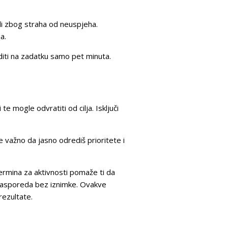
ili zbog straha od neuspjeha.
a.
aditi na zadatku samo pet minuta.
e mogle odvratiti od cilja. Isključi
e važno da jasno odrediš prioritete i
termina za aktivnosti pomaže ti da
 rasporeda bez iznimke. Ovakve
rezultate.