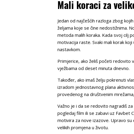
Mali koraci za veli
Jedan od najčešćih razloga zbog kojih 
željama koje se čine nedostižnima. No,
metoda malih koraka. Kada svoj cilj po
motivacija raste. Svaki mali korak koj
nastavkom.
Primjerice, ako želiš početi redovit
vježbama od deset minuta dnevno.
Također, ako imaš želju pokrenuti vla
izradom jednostavnog plana aktivnost
provedenog na društvenim mrežama, t
Važno je i da se redovito nagradiš za
pogledaj film ili se zabavi uz Favbet 
motivira za nove izazove. Upravo su
velikih promjena u životu.