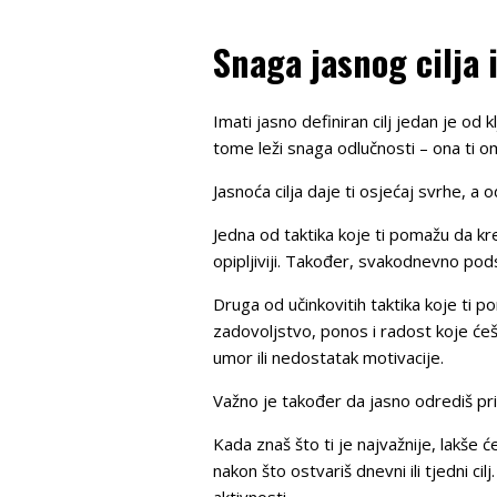
Snaga jasnog cilja 
Imati jasno definiran cilj jedan je od 
tome leži snaga odlučnosti – ona ti o
Jasnoća cilja daje ti osjećaj svrhe, a
Jedna od taktika koje ti pomažu da kren
opipljiviji. Također, svakodnevno pod
Druga od učinkovitih taktika koje ti po
zadovoljstvo, ponos i radost koje ćeš
umor ili nedostatak motivacije.
Važno je također da jasno odrediš pri
Kada znaš što ti je najvažnije, lakše ć
nakon što ostvariš dnevni ili tjedni cilj