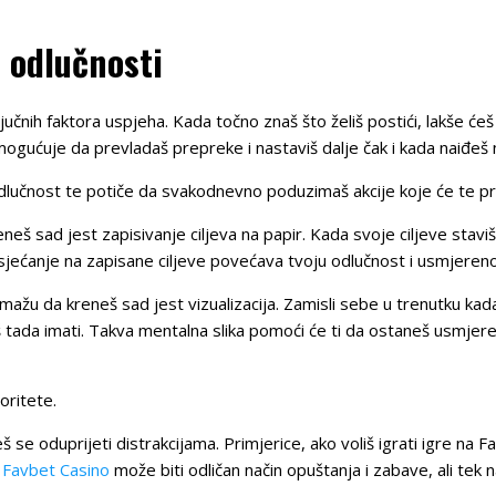
i odlučnosti
ključnih faktora uspjeha. Kada točno znaš što želiš postići, lakše ć
mogućuje da prevladaš prepreke i nastaviš dalje čak i kada naiđeš
 odlučnost te potiče da svakodnevno poduzimaš akcije koje će te prib
eš sad jest zapisivanje ciljeva na papir. Kada svoje ciljeve staviš n
sjećanje na zapisane ciljeve povećava tvoju odlučnost i usmjereno
mažu da kreneš sad jest vizualizacija. Zamisli sebe u trenutku kada s
 tada imati. Takva mentalna slika pomoći će ti da ostaneš usmjere
oritete.
eš se oduprijeti distrakcijama. Primjerice, ako voliš igrati igre na 
.
Favbet Casino
može biti odličan način opuštanja i zabave, ali tek 