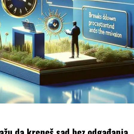
mažu da kreneš sad bez odgađanja