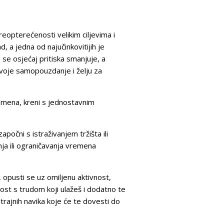
reopterećenosti velikim ciljevima i
, a jedna od najučinkovitijih je
 se osjećaj pritiska smanjuje, a
 tvoje samopouzdanje i želju za
remena, kreni s jednostavnim
očni s istraživanjem tržišta ili
ja ili ograničavanja vremena
 opusti se uz omiljenu aktivnost,
nost s trudom koji ulažeš i dodatno te
trajnih navika koje će te dovesti do