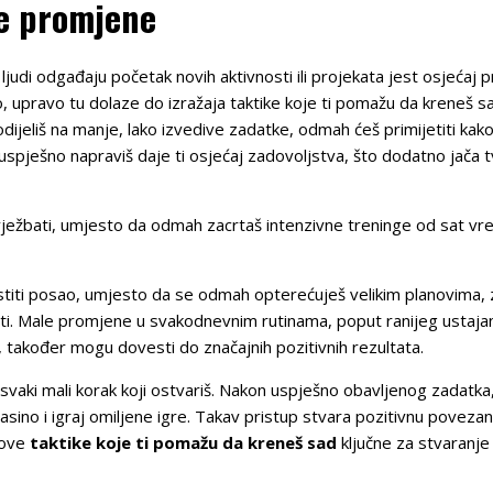
ke promjene
ljudi odgađaju početak novih aktivnosti ili projekata jest osjećaj p
 upravo tu dolaze do izražaja taktike koje ti pomažu da kreneš sad
dijeliš na manje, lako izvedive zadatke, odmah ćeš primijetiti kako
i uspješno napraviš daje ti osjećaj zadovoljstva, što dodatno jača
o vježbati, umjesto da odmah zacrtaš intenzivne treninge od sat v
stiti posao, umjesto da se odmah opterećuješ velikim planovima, zap
i. Male promjene u svakodnevnim rutinama, poput ranijeg ustajan
akođer mogu dovesti do značajnih pozitivnih rezultata.
 svaki mali korak koji ostvariš. Nakon uspješno obavljenog zadatka,
Casino i igraj omiljene igre. Takav pristup stvara pozitivnu poveza
 ove
taktike koje ti pomažu da kreneš sad
ključne za stvaranje 