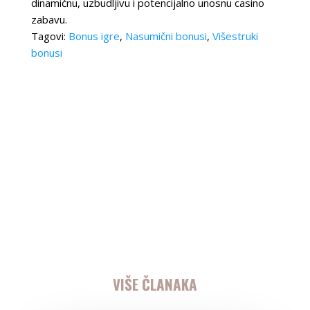
dinamičnu, uzbudljivu i potencijalno unosnu casino
zabavu.
Tagovi:
Bonus igre
,
Nasumični bonusi
,
Višestruki
bonusi
VIŠE ČLANAKA