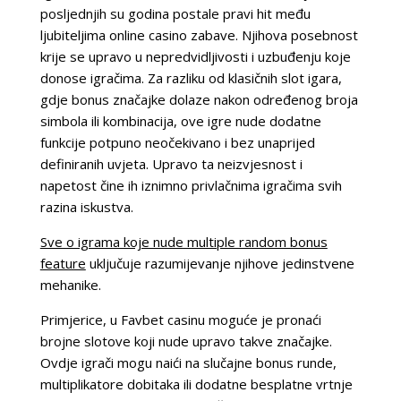
posljednjih su godina postale pravi hit među
ljubiteljima online casino zabave. Njihova posebnost
krije se upravo u nepredvidljivosti i uzbuđenju koje
donose igračima. Za razliku od klasičnih slot igara,
gdje bonus značajke dolaze nakon određenog broja
simbola ili kombinacija, ove igre nude dodatne
funkcije potpuno neočekivano i bez unaprijed
definiranih uvjeta. Upravo ta neizvjesnost i
napetost čine ih iznimno privlačnima igračima svih
razina iskustva.
Sve o igrama koje nude multiple random bonus
feature
uključuje razumijevanje njihove jedinstvene
mehanike.
Primjerice, u Favbet casinu moguće je pronaći
brojne slotove koji nude upravo takve značajke.
Ovdje igrači mogu naići na slučajne bonus runde,
multiplikatore dobitaka ili dodatne besplatne vrtnje