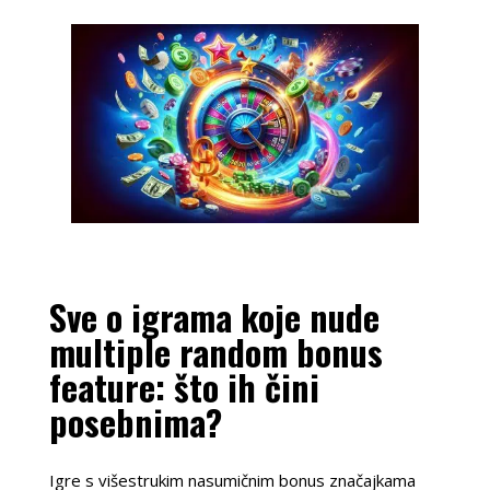
Sve o igrama koje nude
multiple random bonus
feature: što ih čini
posebnima?
Igre s višestrukim nasumičnim bonus značajkama