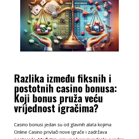
Razlika između fiksnih i
postotnih casino bonusa:
Koji bonus pruža veću
vrijednost igračima?
Casino bonusi jedan su od glavnih alata kojima
Online Casino privlači nove igrače i zadržava