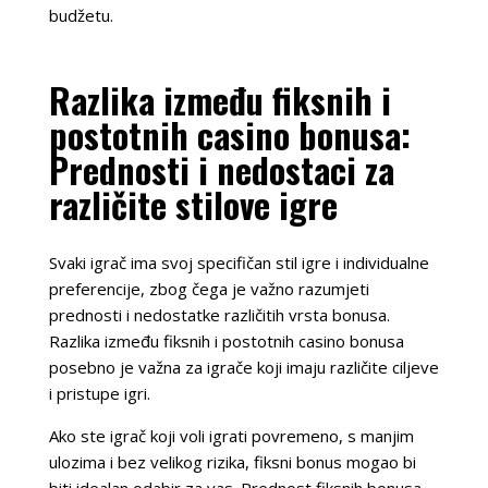
budžetu.
Razlika između fiksnih i
postotnih casino bonusa:
Prednosti i nedostaci za
različite stilove igre
Svaki igrač ima svoj specifičan stil igre i individualne
preferencije, zbog čega je važno razumjeti
prednosti i nedostatke različitih vrsta bonusa.
Razlika između fiksnih i postotnih casino bonusa
posebno je važna za igrače koji imaju različite ciljeve
i pristupe igri.
Ako ste igrač koji voli igrati povremeno, s manjim
ulozima i bez velikog rizika, fiksni bonus mogao bi
biti idealan odabir za vas. Prednost fiksnih bonusa