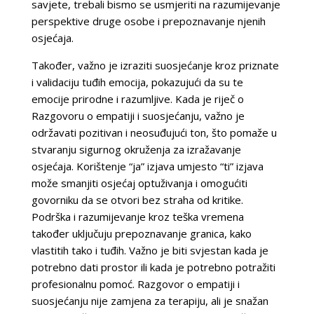
savjete, trebali bismo se usmjeriti na razumijevanje
perspektive druge osobe i prepoznavanje njenih
osjećaja.
Također, važno je izraziti suosjećanje kroz priznate
i validaciju tuđih emocija, pokazujući da su te
emocije prirodne i razumljive. Kada je riječ o
Razgovoru o empatiji i suosjećanju, važno je
održavati pozitivan i neosuđujući ton, što pomaže u
stvaranju sigurnog okruženja za izražavanje
osjećaja. Korištenje “ja” izjava umjesto “ti” izjava
može smanjiti osjećaj optuživanja i omogućiti
govorniku da se otvori bez straha od kritike.
Podrška i razumijevanje kroz teška vremena
također uključuju prepoznavanje granica, kako
vlastitih tako i tuđih. Važno je biti svjestan kada je
potrebno dati prostor ili kada je potrebno potražiti
profesionalnu pomoć. Razgovor o empatiji i
suosjećanju nije zamjena za terapiju, ali je snažan