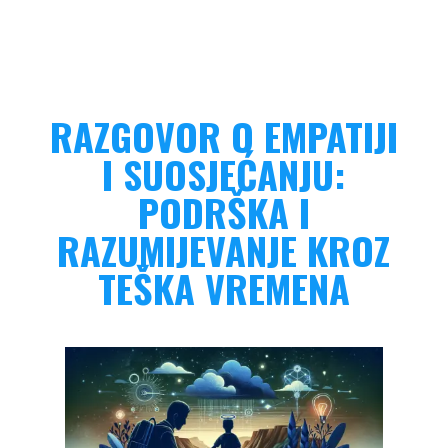
RAZGOVOR O EMPATIJI
I SUOSJEĆANJU:
PODRŠKA I
RAZUMIJEVANJE KROZ
TEŠKA VREMENA