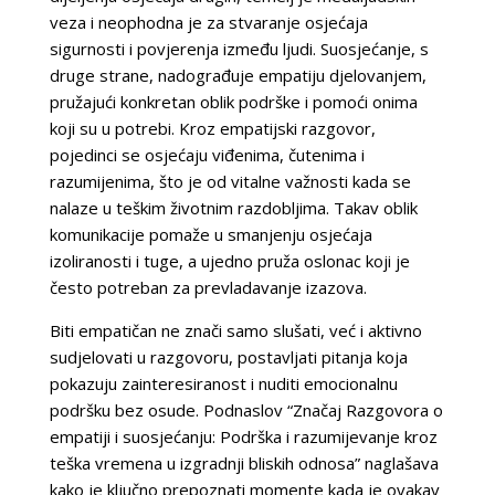
veza i neophodna je za stvaranje osjećaja
sigurnosti i povjerenja između ljudi. Suosjećanje, s
druge strane, nadograđuje empatiju djelovanjem,
pružajući konkretan oblik podrške i pomoći onima
koji su u potrebi. Kroz empatijski razgovor,
pojedinci se osjećaju viđenima, čutenima i
razumijenima, što je od vitalne važnosti kada se
nalaze u teškim životnim razdobljima. Takav oblik
komunikacije pomaže u smanjenju osjećaja
izoliranosti i tuge, a ujedno pruža oslonac koji je
često potreban za prevladavanje izazova.
Biti empatičan ne znači samo slušati, već i aktivno
sudjelovati u razgovoru, postavljati pitanja koja
pokazuju zainteresiranost i nuditi emocionalnu
podršku bez osude. Podnaslov “Značaj Razgovora o
empatiji i suosjećanju: Podrška i razumijevanje kroz
teška vremena u izgradnji bliskih odnosa” naglašava
kako je ključno prepoznati momente kada je ovakav