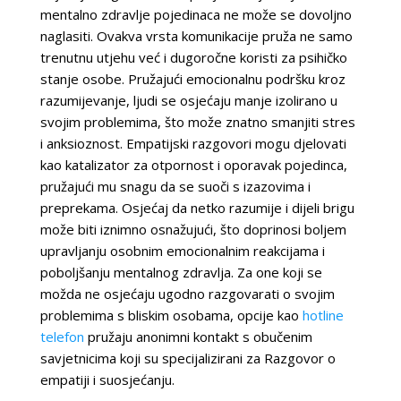
mentalno zdravlje pojedinaca ne može se dovoljno
naglasiti. Ovakva vrsta komunikacije pruža ne samo
trenutnu utjehu već i dugoročne koristi za psihičko
stanje osobe. Pružajući emocionalnu podršku kroz
razumijevanje, ljudi se osjećaju manje izolirano u
svojim problemima, što može znatno smanjiti stres
i anksioznost. Empatijski razgovori mogu djelovati
kao katalizator za otpornost i oporavak pojedinca,
pružajući mu snagu da se suoči s izazovima i
preprekama. Osjećaj da netko razumije i dijeli brigu
može biti iznimno osnažujući, što doprinosi boljem
upravljanju osobnim emocionalnim reakcijama i
poboljšanju mentalnog zdravlja. Za one koji se
možda ne osjećaju ugodno razgovarati o svojim
problemima s bliskim osobama, opcije kao
hotline
telefon
pružaju anonimni kontakt s obučenim
savjetnicima koji su specijalizirani za Razgovor o
empatiji i suosjećanju.