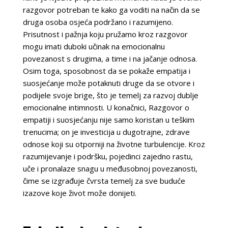
razgovor potreban te kako ga voditi na način da se
druga osoba osjeća podržano i razumijeno.
Prisutnost i pažnja koju pružamo kroz razgovor
mogu imati duboki učinak na emocionalnu
povezanost s drugima, a time i na jačanje odnosa.
Osim toga, sposobnost da se pokaže empatija i
suosjećanje može potaknuti druge da se otvore i
podijele svoje brige, što je temelj za razvoj dublje
emocionalne intimnosti. U konačnici, Razgovor o
empatiji i suosjećanju nije samo koristan u teškim
trenucima; on je investicija u dugotrajne, zdrave
odnose koji su otporniji na životne turbulencije. Kroz
razumijevanje i podršku, pojedinci zajedno rastu,
uče i pronalaze snagu u međusobnoj povezanosti,
čime se izgrađuje čvrsta temelj za sve buduće
izazove koje život može donijeti.