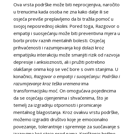
Ova vrsta podrške može biti neprocjenjiva, naročito
u trenucima kada osoba ne zna kako dalje ili se
osjeća previše preplavljeno da bi tražila pomoć u
svojoj neposrednoj okolini. Pored toga, Razgovor o
empatiji i suosjećanju može biti preventivna mjera u
borbi protiv raznih mentalnih bolesti. Osjećaj
prihvaćenosti i razumijevanja koji dolazi kroz
empatijsku interakciju može smanjiti rizik od razvoja
depresije i anksioznosti, ali i pružiti potrebno
olakšanje onima koji se već bore s ovim stanjima. U
konačnici,
Razgovor o empatiji i suosjećanju: Podrška i
razumijevanje kroz teška vremena
ima
transformacijsku moć. On omogućava pojedincima
da se osjećaju cijenjenima i shvaćenima, što je
temelj za izgradnju otpornosti i promicanje
mentalnog blagostanja. Kroz ovakvu vrstu podrške,
možemo izgraditi društvo koje je emocionalno
povezanije, tolerantnije i spremnije za suočavanje s
izazovima koji stoje pred nama. Korištenje hotline