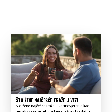
ŠTO ŽENE NAJČEŠĆE TRAŽE U VEZI
Što žene najčešće traže u veziPovjerenje kao
temelj svake vezeIzgradnja snažne i kvalitetne