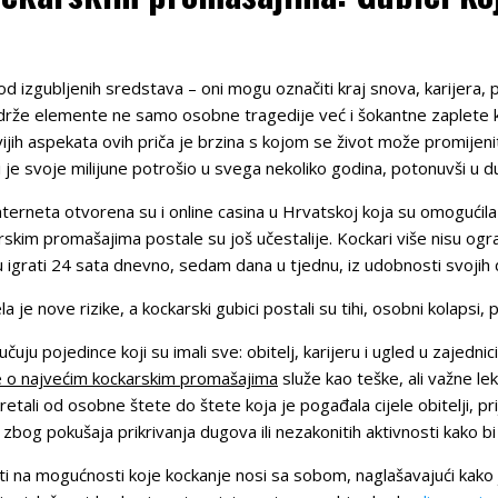
d izgubljenih sredstava – oni mogu označiti kraj snova, karijera, p
rže elemente ne samo osobne tragedije već i šokantne zaplete ko
vijih aspekata ovih priča je brzina s kojom se život može promijen
ji je svoje milijune potrošio u svega nekoliko godina, potonuvši u d
nterneta otvorena su i online casina u Hrvatskoj koja su omogućila 
rskim promašajima postale su još učestalije. Kockari više nisu ogr
igrati 24 sata dnevno, sedam dana u tjednu, iz udobnosti svojih
je nove rizike, a kockarski gubici postali su tihi, osobni kolapsi, p
čuju pojedince koji su imali sve: obitelj, karijeru i ugled u zajednic
e o najvećim kockarskim promašajima
služe kao teške, ali važne le
etali od osobne štete do štete koja je pogađala cijele obitelji, pr
bog pokušaja prikrivanja dugova ili nezakonitih aktivnosti kako bi 
iti na mogućnosti koje kockanje nosi sa sobom, naglašavajući kako je