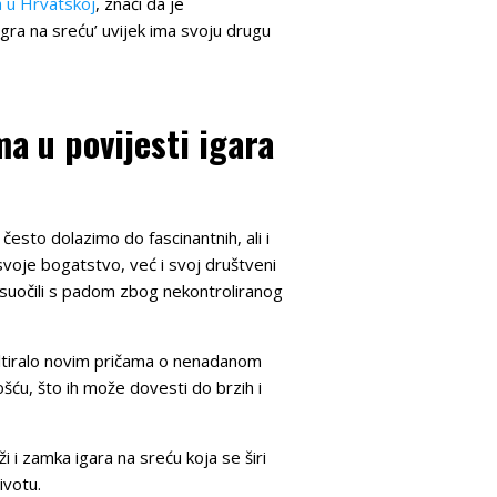
a u Hrvatskoj
, znači da je
igra na sreću’ uvijek ima svoju drugu
 u povijesti igara
, često dolazimo do fascinantnih, ali i
svoje bogatstvo, već i svoj društveni
se suočili s padom zbog nekontroliranog
zultiralo novim pričama o nenadanom
ću, što ih može dovesti do brzih i
i i zamka igara na sreću koja se širi
ivotu.