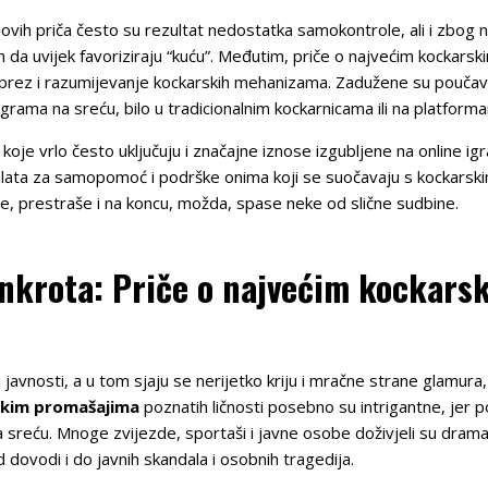
iz ovih priča često su rezultat nedostatka samokontrole, ali i zbog
čin da uvijek favoriziraju “kuću”. Međutim, priče o najvećim kockar
oprez i razumijevanje kockarskih mehanizama. Zadužene su poučavati
grama na sreću, bilo u tradicionalnim kockarnicama ili na platform
oje vrlo često uključuju i značajne iznose izgubljene na online ig
lata za samopomoć i podrške onima koji se suočavaju s kockarski
e, prestraše i na koncu, možda, spase neke od slične sudbine.
nkrota: Priče o najvećim kockar
 javnosti, a u tom sjaju se nerijetko kriju i mračne strane glamura
skim promašajima
poznatih ličnosti posebno su intrigantne, jer p
 na sreću. Mnoge zvijezde, sportaši i javne osobe doživjeli su dram
ovodi i do javnih skandala i osobnih tragedija.