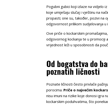
Pogubni gubici koji izlaze na vidjelo 
koje umiješaju slučaj i vještinu na na
propasti; one su, također, pozivi na 
odgovornost prilikom sudjelovanja u i
Ove priče o kockarskim promašajima, k
odgovornog kockanja te u promociji a
vrijednost leži u sposobnosti da pouč
Od bogatstva do ba
poznatih ličnosti
Poznate ličnosti često privlače pažnju
porocima.
Priče o najvećim kockar
nisu imuni na rizike koje donosi igra
kockarskim poduhvatima, što ponekad d