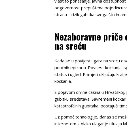
vlastito ponašanje. Javna dostupnost
odgovornost prepuštena pojedincu više
stranu – rizik gubitka svega što imam
Nezaboravne priče 
na sreću
Kada se u povijesti igara na sreću 
poučnih epizoda. Povijest kockanja is
status i ugled. Primjeri uključuju kra
kockanja.
S pojavom online casina u Hrvatskoj, 
gubitku sredstava. Savremeni kockari
katastrofalnih gubitaka, postajući tim
Uz pomoć tehnologije, danas se može vr
internetom – olako ulaganje i iluzija