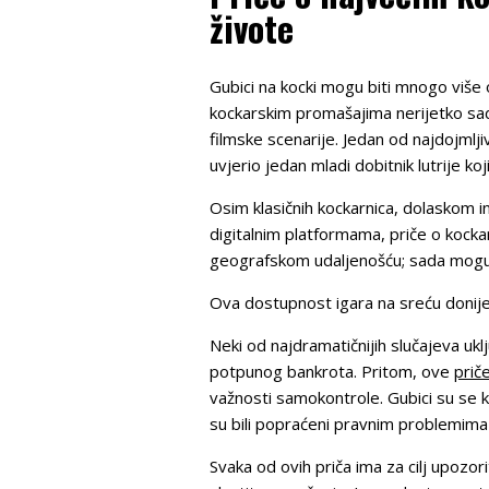
živote
Gubici na kocki mogu biti mnogo više o
kockarskim promašajima nerijetko sad
filmske scenarije. Jedan od najdojmlji
uvjerio jedan mladi dobitnik lutrije ko
Osim klasičnih kockarnica, dolaskom i
digitalnim platformama, priče o kocka
geografskom udaljenošću; sada mogu 
Ova dostupnost igara na sreću donijela 
Neki od najdramatičnijih slučajeva uklju
potpunog bankrota. Pritom, ove
prič
važnosti samokontrole. Gubici su se kr
su bili popraćeni pravnim problemima z
Svaka od ovih priča ima za cilj upozor