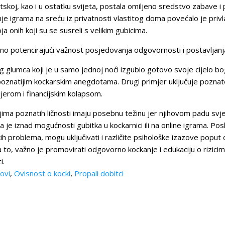
tskoj, kao i u ostatku svijeta, postala omiljeno sredstvo zabave 
upanje igrama na sreću iz privatnosti vlastitog doma povećalo je pr
a onih koji su se susreli s velikim gubicima.
no potencirajući važnost posjedovanja odgovornosti i postavljanja
og glumca koji je u samo jednoj noći izgubio gotovo svoje cijelo 
oznatijim kockarskim anegdotama. Drugi primjer uključuje poznato
ijerom i financijskim kolapsom.
ma poznatih ličnosti imaju posebnu težinu jer njihovom padu svjedo
e iznad mogućnosti gubitka u kockarnici ili na online igrama. Pos
ih problema, mogu uključivati i različite psihološke izazove poput 
 to, važno je promovirati odgovorno kockanje i edukaciju o rizi
i.
ovi
,
Ovisnost o kocki
,
Propali dobitci