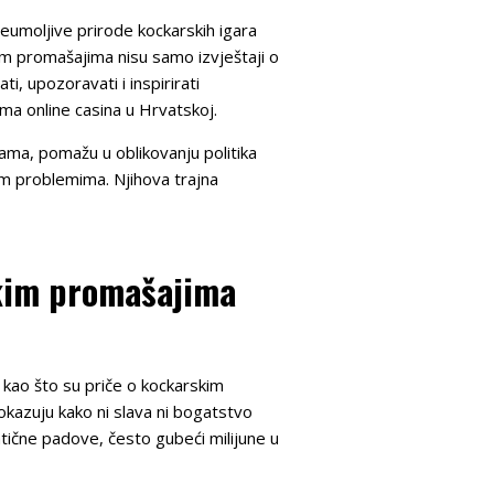
 neumoljive prirode kockarskih igara
skim promašajima nisu samo izvještaji o
, upozoravati i inspirirati
ama online casina u Hrvatskoj.
rama, pomažu u oblikovanju politika
m problemima. Njihova trajna
skim promašajima
, kao što su priče o kockarskim
okazuju kako ni slava ni bogatstvo
atične padove, često gubeći milijune u