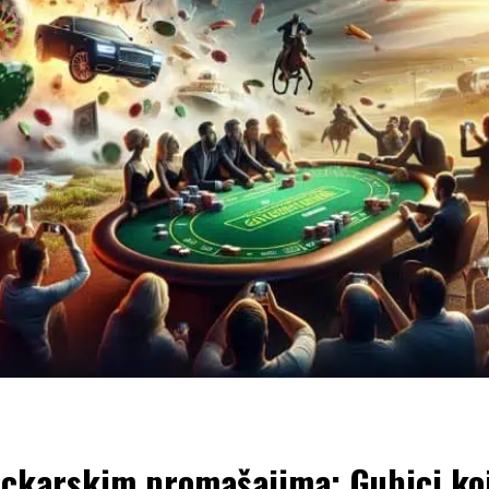
ockarskim promašajima: Gubici koj