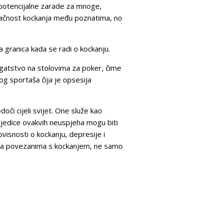
i potencijalne zarade za mnoge,
ivlačnost kockanja među poznatima, no
 granica kada se radi o kockanju.
bogatstvo na stolovima za poker, čime
g sportaša čija je opsesija
či cijeli svijet. One služe kao
ljedice ovakvih neuspjeha mogu biti
ovisnosti o kockanju, depresije i
cima povezanima s kockanjem, ne samo