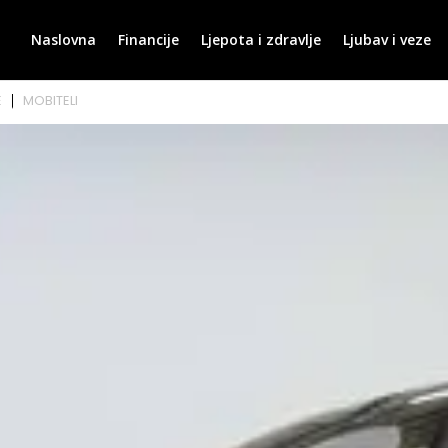
Naslovna
Financije
Ljepota i zdravlje
Ljubav i veze