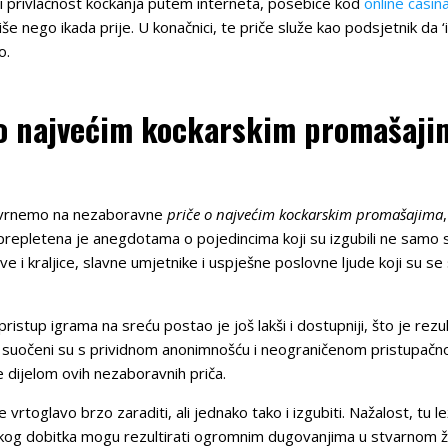
 i privlačnost kockanja putem interneta, posebice kod
online casin
 nego ikada prije. U konačnici, te priče služe kao podsjetnik da ‘
o.
o najvećim kockarskim promašajima
osvrnemo na nezaboravne
priče o najvećim kockarskim promašajima
prepletena je anegdotama o pojedincima koji su izgubili ne samo 
ljeve i kraljice, slavne umjetnike i uspješne poslovne ljude koji su 
pristup igrama na sreću postao je još lakši i dostupniji, što je re
 suočeni su s prividnom anonimnošću i neograničenom pristupačnoš
e dijelom ovih nezaboravnih priča.
toglavo brzo zaraditi, ali jednako tako i izgubiti. Nažalost, tu lež
 lakog dobitka mogu rezultirati ogromnim dugovanjima u stvarnom ž