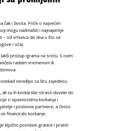
a čak i života. Priče o najvećim
ji mogu nadmašiti i najnapetije
iti – od vrhunca do dna u što se
ugove i očaj.
lakši pristup igrama na sreću. S ovim
aničeni radnim vremenom ili
 domova.
onekad nevidljivi za širu zajednicu.
i, ali su ih kockarske strasti dovele do
kcije o opasnostima kockanja i
ijatelje i poslovne partnere, a često
se financiralo kockanje.
 ključno postaviti granice i pratiti