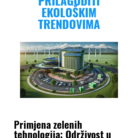
PRILAGODITI
EKOLOŠKIM
TRENDOVIMA
Primjena zelenih
tehnologija: Održivost u