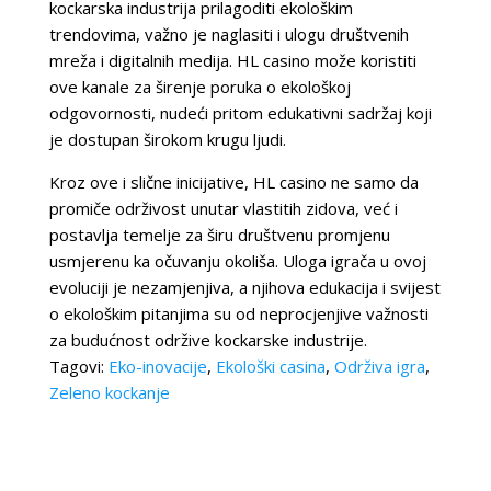
kockarska industrija prilagoditi ekološkim
trendovima, važno je naglasiti i ulogu društvenih
mreža i digitalnih medija. HL casino može koristiti
ove kanale za širenje poruka o ekološkoj
odgovornosti, nudeći pritom edukativni sadržaj koji
je dostupan širokom krugu ljudi.
Kroz ove i slične inicijative, HL casino ne samo da
promiče održivost unutar vlastitih zidova, već i
postavlja temelje za širu društvenu promjenu
usmjerenu ka očuvanju okoliša. Uloga igrača u ovoj
evoluciji je nezamjenjiva, a njihova edukacija i svijest
o ekološkim pitanjima su od neprocjenjive važnosti
za budućnost održive kockarske industrije.
Tagovi:
Eko-inovacije
,
Ekološki casina
,
Održiva igra
,
Zeleno kockanje