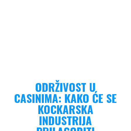
ODRŽIVOST U
CASINIMA: KAKO ĆE SE
KOCKARSKA
INDUSTRIJA