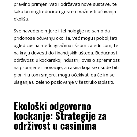
pravilno primjenjivati i održavati nove sustave, te
kako bi mogli educirati goste o važnosti očuvanja
okoliša.
Sve navedene mjere i tehnologije ne samo da
pridonose očuvanju okoliša, već mogu i poboljšati
ugled casina među igračima i širom zajednicom, te
na kraju dovesti do financijskih ušteda. Budućnost
održivosti u kockarskoj industriji ovisi o spremnosti
na promjene i inovacije, a casina koja se usude biti
pioniri u tom smjeru, mogu očekivati da će im se
ulaganja u zeleno poslovanje višestruko isplatiti.
Ekološki odgovorno
kockanje: Strategije za
održivost u casinima