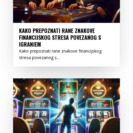
KAKO PREPOZNATI RANE ZNAKOVE
FINANCIJSKOG STRESA POVEZANOG S
IGRANJEM
Kako prepoznati rane znakove financijskog
stresa povezanog s...