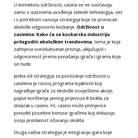
U kontekstu održivosti, casina se ne suočavaju
samo s izazovima uvođenja zelenih tehnologija, već
i s potrebom razvoja strategija koje će promicati
ekološki odgovorno kockanje.
Održivost u
casinima: Kako će se kockarska industrija
prilagoditi ekološkim trendovima
, tema je koja
zahtijeva sveobuhvatan pristup, uključujući i
odgovornost prema ponašanju igrača i igrama koje
se nude.
Jedna od strategija za postizanje održivosti u
casinima je razvoj programa lojalnosti koji
nagrađuje igrače za ekološki osviještene akcije,
poput korištenja javnog prijevoza ili bicikla za
dolazak u casino. HL casino može primjerice
ponuditi posebne bonuse igračima koji dokazuju
svoju predanost očuvanju okoliša.
Druga važna strategija je integracija igara koje