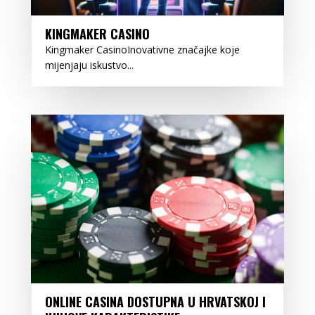
KINGMAKER CASINO
Kingmaker CasinoInovativne značajke koje
mijenjaju iskustvo...
ONLINE CASINA DOSTUPNA U HRVATSKOJ I