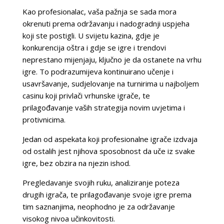
Kao profesionalac, vaša pažnja se sada mora
okrenuti prema održavanju i nadogradnji uspjeha
koji ste postigli. U svijetu kazina, gdje je
konkurencija oštra i gdje se igre i trendovi
neprestano mijenjaju, ključno je da ostanete na vrhu
igre. To podrazumijeva kontinuirano učenje i
usavršavanje, sudjelovanje na turnirima u najboljem
casinu koji privlači vrhunske igrače, te
prilagođavanje vaših strategija novim uvjetima i
protivnicima.
Jedan od aspekata koji profesionalne igrače izdvaja
od ostalih jest njihova sposobnost da uče iz svake
igre, bez obzira na njezin ishod.
Pregledavanje svojih ruku, analiziranje poteza
drugih igrača, te prilagođavanje svoje igre prema
tim saznanjima, neophodno je za održavanje
visokog nivoa učinkovitosti.