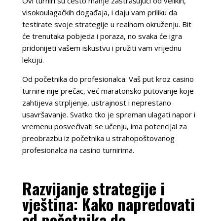
Ovi turniri su često manje zastrašujući od velikih,
visokoulagačkih događaja, i daju vam priliku da
testirate svoje strategije u realnom okruženju. Bit
će trenutaka pobjeda i poraza, no svaka će igra
pridonijeti vašem iskustvu i pružiti vam vrijednu
lekciju.
Od početnika do profesionalca: Vaš put kroz casino
turnire nije prečac, već maratonsko putovanje koje
zahtijeva strpljenje, ustrajnost i neprestano
usavršavanje. Svatko tko je spreman ulagati napor i
vremenu posvećivati se učenju, ima potencijal za
preobrazbu iz početnika u strahopoštovanog
profesionalca na casino turnirima.
Razvijanje strategije i
vještina: Kako napredovati
od početnika do