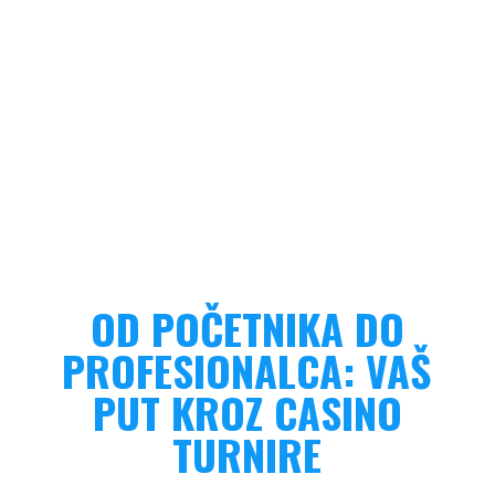
OD POČETNIKA DO
PROFESIONALCA: VAŠ
PUT KROZ CASINO
TURNIRE