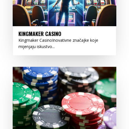
KINGMAKER CASINO
Kingmaker CasinoInovativne značajke koje
mijenjaju iskustvo...