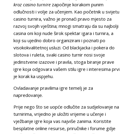
kroz casino turnire
započinje korakom punim
odlučnosti i volje za učenjem. Kao početnik u svijetu
casino turnira, važno je pronaći pravo mjesto za
razvoj svojih vještina; mnogi smatraju da su najbolji
casina oni koji nude širok spektar igara i turnira, a
koji su ujedno dobro organizirani i poznati po
visokokvalitetnoj usluzi. Od blackjacka i pokera do
slotova i ruleta, svaki casino turnir nosi svoje
jedinstvene izazove i pravila, stoga biranje prave
igre koja odgovara vašem stilu igre i interesima prvi
je korak ka uspjehu.
Ovladavanje pravilima igre temelj je za
napredovanje.
Prije nego što se uopće odlučite za sudjelovanje na
turnirima, vrijedno je uložiti vrijeme u učenje i
vježbanje igre koja vas najviše zanima. Koristite
besplatne online resurse, priručnike i forume gdje