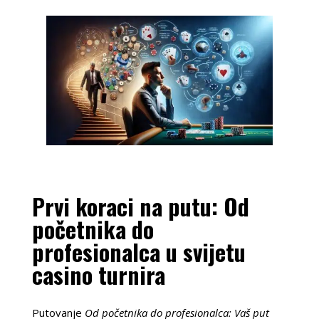
Prvi koraci na putu: Od
početnika do
profesionalca u svijetu
casino turnira
Putovanje
Od početnika do profesionalca: Vaš put