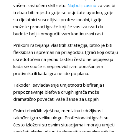
vašem rastućem skill setu.
Najbolji casino
za vas bi
trebao biti mjesto gdje se osjećate ugodno, gdje
su djelatnici susretljivi i professionalni, i gdje
možete pronaći igrače koji će vas izazvati da
budete bolji i omogućiti vam kontinuirani rast.
Prilikom razvijanja vlastitih strategija, bitno je biti
fleksibilan i spreman na prilagodbu. Igrači koji ostaju
usredotočeni na jednu taktiku često ne uspijevaju
kada se suoče s nepredvidljivim ponašanjem
protivnika ili kada igra ne ide po planu.
Također, savladavanje umjetnosti blefiranja i
prepoznavanje blefova drugih igrača može
dramatično povećati vaše šanse za uspjeh.
Osim tehničkih vještina, mentalna izdržljivost
također igra veliku ulogu. Profesionalni igrači su
često izloženi stresnim situacijama i moraju umjeti
zadržati hladnu glavu te donositi racionalne odluke