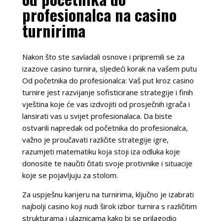
profesionalca na casino
turnirima
Nakon što ste savladali osnove i pripremili se za
izazove casino turnira, sljedeći korak na vašem putu
Od početnika do profesionalca: Vaš put kroz casino
turnire jest razvijanje sofisticirane strategije i finih
vještina koje će vas izdvojiti od prosječnih igrača i
lansirati vas u svijet profesionalaca. Da biste
ostvarili napredak od početnika do profesionalca,
važno je proučavati različite strategije igre,
razumjeti matematiku koja stoji iza odluka koje
donosite te naučiti čitati svoje protivnike i situacije
koje se pojavljuju za stolom.
Za uspješnu karijeru na turnirima, ključno je izabrati
najbolji casino koji nudi širok izbor turnira s različitim
strukturama i ulaznicama kako bi se prilagodio