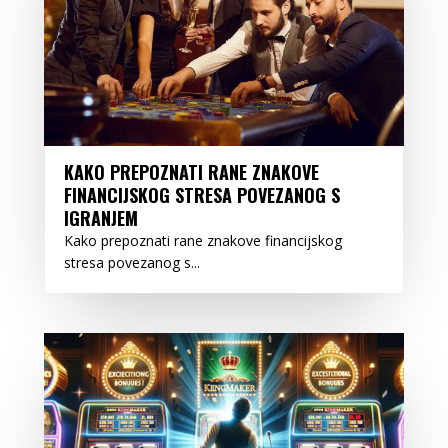
KAKO PREPOZNATI RANE ZNAKOVE
FINANCIJSKOG STRESA POVEZANOG S
IGRANJEM
Kako prepoznati rane znakove financijskog
stresa povezanog s...