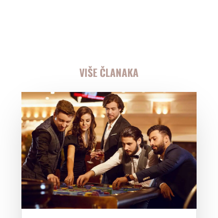
VIŠE ČLANAKA