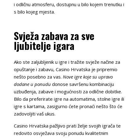
i odličnu atmosferu, dostupnu u bilo kojem trenutku i
s bilo kojeg mjesta.
Svježa zabava za sve
ljubitelje igara
Ako ste zaljubljenik u igre i tražite svježe načine za
opuštanje i zabavu, Casino Hrvatska je pripremio
nešto posebno za vas.
Nove igre koje su upravo
dodane u ponudu
donose savršenu kombinaciju
uzbuđenja, zabave i mogućnosti za odlične dobitke.
Bilo da preferirate igre na automatima, stolne igre ili
igre s kartama, zasigurno ćete pronaći nešto što će
zadovoljiti vaš ukus.
Casino Hrvatska pažljivo prati želje svojih igrača te
redovito osvježava svoju ponudu kvalitetnim