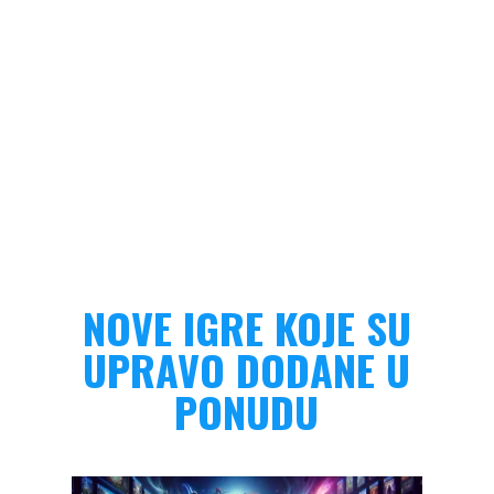
NOVE IGRE KOJE SU
UPRAVO DODANE U
PONUDU