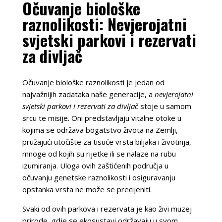
Očuvanje biološke
raznolikosti: Nevjerojatni
svjetski parkovi i rezervati
za divljač
Očuvanje biološke raznolikosti je jedan od
najvažnijih zadataka naše generacije, a
nevjerojatni
svjetski parkovi i rezervati za divljač
stoje u samom
srcu te misije. Oni predstavljaju vitalne otoke u
kojima se održava bogatstvo života na Zemlji,
pružajući utočište za tisuće vrsta biljaka i životinja,
mnoge od kojih su rijetke ili se nalaze na rubu
izumiranja. Uloga ovih zaštićenih područja u
očuvanju genetske raznolikosti i osiguravanju
opstanka vrsta ne može se precijeniti.
Svaki od ovih parkova i rezervata je kao živi muzej
prirode, gdje se ekosustavi održavaju u svom