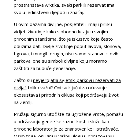
prostranstava Arktika, svaki park ili rezervat ima
svoju jedinstvenu ljepotu i značaj.
U ovim oazama divljine, posjetitelji imaju priliku
vidjeti životinje kako slobodno lutaju u svojim
prirodnim staništima, što je iskustvo koje često
oduzima dah. Divlje životinje poput lavova, slonova,
tigrova, i mnogih drugih, nisu samo stanovnici ovih
parkova; one su simboli divljine koju moramo
zaštititi za buduće generacije.
Zašto su
nevjerojatni svjetski parkovi i rezervati za
divljač
toliko važni? Oni su ključni za očuvanje
ekosustava i prirodnih ciklusa koji podržavaju život
na Zemlji.
Pružaju sigurno utočište za ugrožene vrste, pomažu
u održavanju genetske raznolikosti i služe kao
prirodne laboratorije za znanstvenike i istraživače.
Osim toga, oni igraju važnu ulogu u obrazovanju