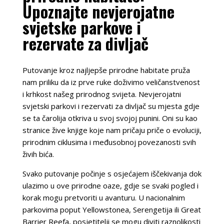
Upoznajte nevjerojatne
svjetske parkove i
rezervate za divljač
Putovanje kroz najljepše prirodne habitate pruža
nam priliku da iz prve ruke doživimo veličanstvenost
i krhkost našeg prirodnog svijeta. Nevjerojatni
svjetski parkovi i rezervati za divljač su mjesta gdje
se ta čarolija otkriva u svoj svojoj punini. Oni su kao
stranice žive knjige koje nam pričaju priče o evoluciji,
prirodnim ciklusima i međusobnoj povezanosti svih
živih bića.
Svako putovanje počinje s osjećajem iščekivanja dok
ulazimo u ove prirodne oaze, gdje se svaki pogled i
korak mogu pretvoriti u avanturu. U nacionalnim
parkovima poput Yellowstonea, Serengetija ili Great
Barrier Reefa, posjetitelji se mogu diviti raznolikosti