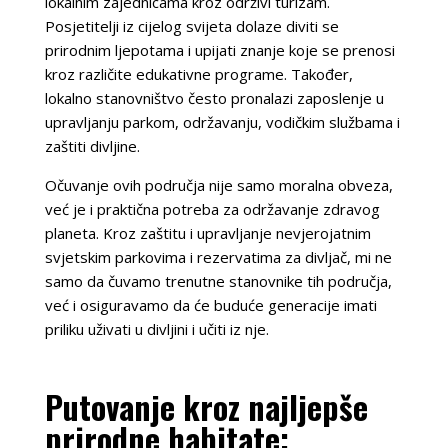
lokalnim zajednicama kroz održivi turizam.
Posjetitelji iz cijelog svijeta dolaze diviti se
prirodnim ljepotama i upijati znanje koje se prenosi
kroz različite edukativne programe. Također,
lokalno stanovništvo često pronalazi zaposlenje u
upravljanju parkom, održavanju, vodičkim službama i
zaštiti divljine.
Očuvanje ovih područja nije samo moralna obveza,
već je i praktična potreba za održavanje zdravog
planeta. Kroz zaštitu i upravljanje nevjerojatnim
svjetskim parkovima i rezervatima za divljač, mi ne
samo da čuvamo trenutne stanovnike tih područja,
već i osiguravamo da će buduće generacije imati
priliku uživati u divljini i učiti iz nje.
Putovanje kroz najljepše
prirodne habitate: