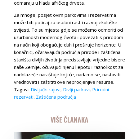
odmaraju u hladu afričkog drveta.
Za mnoge, posjet ovim parkovima i rezervatima
može biti poticaj za osobni rast i razvoj ekološke
svijesti. To su mjesta gdje se možemo odmoriti od
užurbanosti modernog života i povezati s prirodom
na način koji obogaćuje duh i proširuje horizonte. U
konačnici, očaravajuća područja prirode i zaštićena
staništa divljih životinja predstavljaju vrijedne bisere
naše Zemlje, očuvajući njenu ljepotu i raznolikost za
nadolazeće naraštaje koji će, nadamo se, nastaviti
vrednovati i zaštititi ove neprocjenjive resurse.
Tagovi:
Divljački rajovi
,
Divlji parkovi
,
Prirodni
rezervati
,
Zaštićena područja
VIŠE ČLANAKA