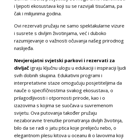
i ljepoti ekosustava koji su se razvijali tisućama, pa
čak i milijunima godina.
Ovi rezervati pružaju ne samo spektakularne vizure
i susrete s divljim životinjama, već i duboko
razumijevanje o važnosti očuvanja našeg prirodnog
naslijeđa.
Nevjerojatni svjetski parkovi i rezervati za
divljač
igraju ključnu ulogu u edukaciji i inspiraciji ljudi
svih dobnih skupina. Edukativni programi i
interpretativne staze omogućuju posjetiteljima da
nauče o specifičnostima svakog ekosustava, o
prilagodljivosti i otpornosti prirode, kao i o
izazovima s kojima se suočava u suvremenom
svijetu. Ova putovanja također pružaju
nezaboravne trenutke promatranja divljih životinja,
bilo da se radi o jatu ptica koje prelijeću nebo, o
elegantnom plesu kitova u oceanu ili o lavovima koji