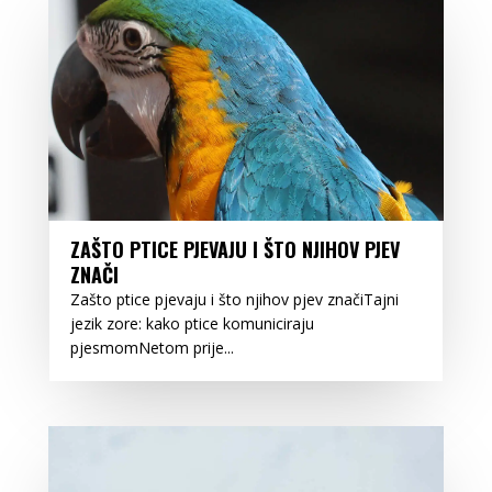
ZAŠTO PTICE PJEVAJU I ŠTO NJIHOV PJEV
ZNAČI
Zašto ptice pjevaju i što njihov pjev značiTajni
jezik zore: kako ptice komuniciraju
pjesmomNetom prije...