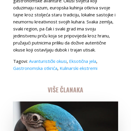
gastronomske avanture: Okusi svijeta koji
oduzimaju razum, europska kuhinja otkriva svoje
tajne kroz stoljeća staru tradiciju, lokalne sastojke i
neumornu kreativnost svojih kuhara. Svaka zemlja,
svaki region, pa čak i svaki grad ima svoju
jedinstvenu priču koja se pripovijeda kroz hranu,
pružajući putnicima priliku da dožive autentične
okuse koji ostavljaju dubok i trajan utisak.
Tagovi:
Avanturistički okusi
,
Eksotična jela
,
Gastronomska otkrića
,
Kulinarski ekstremi
VIŠE ČLANAKA