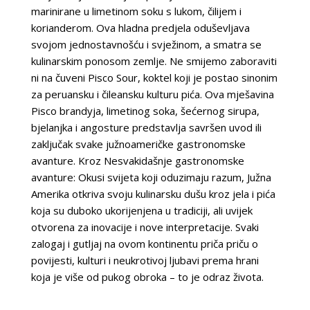
marinirane u limetinom soku s lukom, čilijem i
korianderom. Ova hladna predjela oduševljava
svojom jednostavnošću i svježinom, a smatra se
kulinarskim ponosom zemlje. Ne smijemo zaboraviti
ni na čuveni Pisco Sour, koktel koji je postao sinonim
za peruansku i čileansku kulturu pića. Ova mješavina
Pisco brandyja, limetinog soka, šećernog sirupa,
bjelanjka i angosture predstavlja savršen uvod ili
zaključak svake južnoameričke gastronomske
avanture. Kroz Nesvakidašnje gastronomske
avanture: Okusi svijeta koji oduzimaju razum, Južna
Amerika otkriva svoju kulinarsku dušu kroz jela i pića
koja su duboko ukorijenjena u tradiciji, ali uvijek
otvorena za inovacije i nove interpretacije. Svaki
zalogaj i gutljaj na ovom kontinentu priča priču o
povijesti, kulturi i neukrotivoj ljubavi prema hrani
koja je više od pukog obroka – to je odraz života.