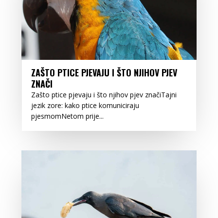
ZAŠTO PTICE PJEVAJU I ŠTO NJIHOV PJEV
ZNAČI
Zašto ptice pjevaju i što njihov pjev značiTajni
jezik zore: kako ptice komuniciraju
pjesmomNetom prije...