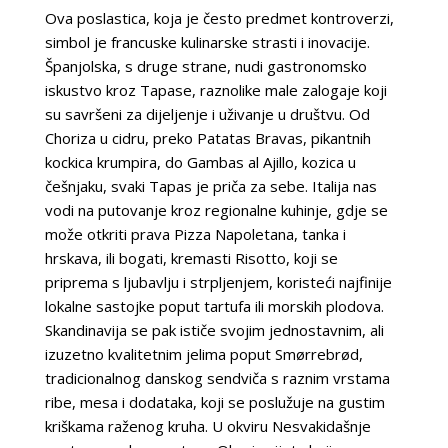
Ova poslastica, koja je često predmet kontroverzi,
simbol je francuske kulinarske strasti i inovacije.
Španjolska, s druge strane, nudi gastronomsko
iskustvo kroz Tapase, raznolike male zalogaje koji
su savršeni za dijeljenje i uživanje u društvu. Od
Choriza u cidru, preko Patatas Bravas, pikantnih
kockica krumpira, do Gambas al Ajillo, kozica u
češnjaku, svaki Tapas je priča za sebe. Italija nas
vodi na putovanje kroz regionalne kuhinje, gdje se
može otkriti prava Pizza Napoletana, tanka i
hrskava, ili bogati, kremasti Risotto, koji se
priprema s ljubavlju i strpljenjem, koristeći najfinije
lokalne sastojke poput tartufa ili morskih plodova.
Skandinavija se pak ističe svojim jednostavnim, ali
izuzetno kvalitetnim jelima poput Smørrebrød,
tradicionalnog danskog sendviča s raznim vrstama
ribe, mesa i dodataka, koji se poslužuje na gustim
kriškama raženog kruha. U okviru Nesvakidašnje