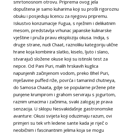
smrtonosnom otrovu. Priprema ovog jela
dopuštena je samo kuharima koji su prošli rigoroznu
obuku i posjeduju licencu za njegovu pripremu.
Iskustvo konzumacije Fugua, s nježnim i delikatnim
mesom, predstavlja vrhunac japanske kulinarske
vještine i pruža pravu eksploziju okusa. Indija, s
druge strane, nudi Chaat, raznoliku kategoriju ulične
hrane koja kombinira slatko, kiselo, ljuto i slano,
stvarajući složene okuse koji su istinski test za
nepce. Od Pani Puri, malih hrskavih kuglica
napunjenih začinjenom vodom, preko Bhel Puri,
mješavine puffed riže, povrća i tamarind chutneya,
do Samosa Chaata, gdje se popularne pržene pite
punjene krumpirom i grahom serviraju s jogurtom,
raznim umacima i začinima, svaki zalogaj je prava
senzacija. U sklopu Nesvakidašnje gastronomske
avanture: Okusi svijeta koji oduzimaju razum, ovi
primjeri su tek vrh ledene sante kada je riječ o
neobičnim i fascinantnim jelima koja se mogu