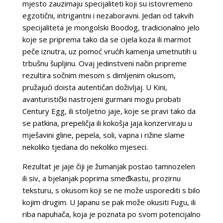
mjesto zauzimaju specijaliteti koji su istovremeno
egzotični, intrigantni i nezaboravni. Jedan od takvih
specijaliteta je mongolski Boodog, tradicionalno jelo
koje se priprema tako da se cijela koza ili marmot
peče iznutra, uz pomoć vrućih kamenja umetnutih u
trbušnu šupljinu. Ovaj jedinstveni način pripreme
rezultira sočnim mesom s dimljenim okusom,
pružajući doista autentičan doživljaj. U Kini,
avanturistički nastrojeni gurmani mogu probati
Century Egg, ili stoljetno jaje, koje se pravi tako da
se patkina, prepeličja ili kokošja jaja konzerviraju u
mješavini gline, pepela, soli, vapna i rižine slame
nekoliko tjedana do nekoliko mjeseci.
Rezultat je jaje čiji je žumanjak postao tamnozelen
ili siv, a bjelanjak poprima smeđkastu, prozirnu
teksturu, s okusom koji se ne može usporediti s bilo
kojim drugim. U Japanu se pak može okusiti Fugu, ili
riba napuhača, koja je poznata po svom potencijalno