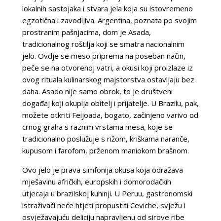
lokalnih sastojaka i stvara jela koja su istovremeno
egzotična i zavodljiva. Argentina, poznata po svojim
prostranim pašnjacima, dom je Asada,
tradicionalnog roštilja koji se smatra nacionalnim
jelo. Ovdje se meso priprema na poseban način,
peče se na otvorenoj vatri, a okusi koji proizlaze iz
ovog rituala kulinarskog majstorstva ostavljaju bez
daha. Asado nije samo obrok, to je društveni
događaj koji okuplja obitelj i prijatelje. U Brazilu, pak,
možete otkriti Feijoada, bogato, začinjeno varivo od
crnog graha s raznim vrstama mesa, koje se
tradicionalno poslužuje s rižom, kriškama naranče,
kupusom i farofom, prženom maniokom brašnom.
Ovo jelo je prava simfonija okusa koja odražava
mješavinu afričkih, europskih i domorodačkih
utjecaja u brazilskoj kuhinji. U Peruu, gastronomski
istraživači neće htjeti propustiti Ceviche, svježu i
osvježavajuću deliciju napravljenu od sirove ribe