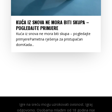
KUĆA IZ SNOVA NE MORA BITI SKUPA –
POGLEDAJTE PRIMJERE
Kuća iz snova ne mora biti skupa – pogledajte
primjerePametna rješenja za pristupačan
domKada...
Igre na sreću mogu uzrokovati ovisnost. Igraj
odgovorno. Osobama mlađim od 18 godina nije