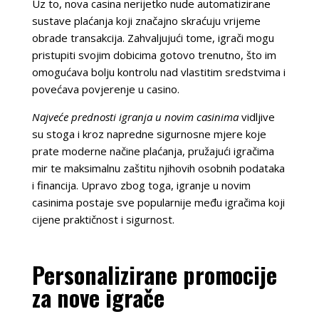
Uz to, nova casina nerijetko nude automatizirane
sustave plaćanja koji značajno skraćuju vrijeme
obrade transakcija. Zahvaljujući tome, igrači mogu
pristupiti svojim dobicima gotovo trenutno, što im
omogućava bolju kontrolu nad vlastitim sredstvima i
povećava povjerenje u casino.
Najveće prednosti igranja u novim casinima
vidljive
su stoga i kroz napredne sigurnosne mjere koje
prate moderne načine plaćanja, pružajući igračima
mir te maksimalnu zaštitu njihovih osobnih podataka
i financija. Upravo zbog toga, igranje u novim
casinima postaje sve popularnije među igračima koji
cijene praktičnost i sigurnost.
Personalizirane promocije
za nove igrače