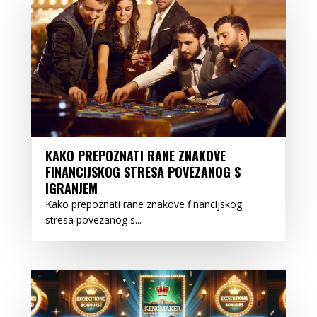
KAKO PREPOZNATI RANE ZNAKOVE
FINANCIJSKOG STRESA POVEZANOG S
IGRANJEM
Kako prepoznati rane znakove financijskog
stresa povezanog s...