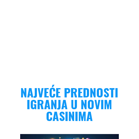
NAJVEĆE PREDNOSTI
IGRANJA U NOVIM
CASINIMA