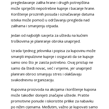
pregledavanje zaliha hrane i drugih potrepština
može spriječiti nepotrebne kupnje i bacanje hrane.
Korištenje prozirnih posuda i označavanje datuma
isteka može pomoći u održavanju pregleda nad
zalihama i smanjenju otpada.
Jedan od najboljih savjeta za uštedu na kućnim
troškovima je planiranje obroka unaprijed.
Izrada tjednog jelovnika i popisa za kupovinu može
smanjiti impulzivne kupnje i osigurati da se kupuje
samo ono što je zaista potrebno. Ovaj pristup ne
samo da štedi novac, već i vrijeme, jer unaprijed
planirani obroci smanjuju stres i olakšavaju
svakodnevnu organizaciju.
Kupovina proizvoda na akcijama i korištenje kupona
može također donijeti značajne uštede. Pratite
promotivne ponude i iskoristite prilike za nabavku
po nižim cijenama. Međutim, važno je kupovati samo