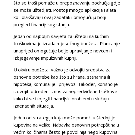
što se troši pomaže u prepoznavanju područja gdje
se može uštedjeti. Postoji mnogo aplikacija i alata
koji olakšavaju ovaj zadatak i omogućuju bolji
pregled financijskog stanja.
Jedan od najboljih savjeta za uštedu na kućnim
troškovima je izrada mjesečnog budžeta. Planiranje
unaprijed omogućuje bolje upravljanje novcem i
izbjegavanje impulzivnih kupnji.
U okviru budžeta, važno je odvojiti sredstva za
osnovne potrebe kao što su hrana, stanarina ili
hipoteka, komunalije i prijevoz. Također, korisno je
izdvojiti određeni iznos za nepredviđene troškove
kako bi se izbjegli financijski problemi u slučaju
iznenadnih situacija.
Jedna od strategija koja može pomoći u štednji je
kupovina na veliko. Nabavka osnovnih potrepština u
većim količinama često je povoljnija nego kupovina