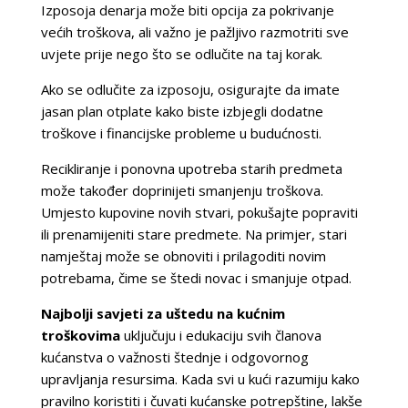
Izposoja denarja može biti opcija za pokrivanje
većih troškova, ali važno je pažljivo razmotriti sve
uvjete prije nego što se odlučite na taj korak.
Ako se odlučite za izposoju, osigurajte da imate
jasan plan otplate kako biste izbjegli dodatne
troškove i financijske probleme u budućnosti.
Recikliranje i ponovna upotreba starih predmeta
može također doprinijeti smanjenju troškova.
Umjesto kupovine novih stvari, pokušajte popraviti
ili prenamijeniti stare predmete. Na primjer, stari
namještaj može se obnoviti i prilagoditi novim
potrebama, čime se štedi novac i smanjuje otpad.
Najbolji savjeti za uštedu na kućnim
troškovima
uključuju i edukaciju svih članova
kućanstva o važnosti štednje i odgovornog
upravljanja resursima. Kada svi u kući razumiju kako
pravilno koristiti i čuvati kućanske potrepštine, lakše