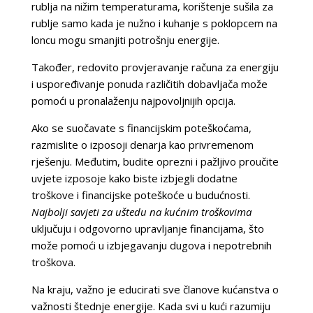
rublja na nižim temperaturama, korištenje sušila za
rublje samo kada je nužno i kuhanje s poklopcem na
loncu mogu smanjiti potrošnju energije.
Također, redovito provjeravanje računa za energiju
i uspoređivanje ponuda različitih dobavljača može
pomoći u pronalaženju najpovoljnijih opcija.
Ako se suočavate s financijskim poteškoćama,
razmislite o izposoji denarja kao privremenom
rješenju. Međutim, budite oprezni i pažljivo proučite
uvjete izposoje kako biste izbjegli dodatne
troškove i financijske poteškoće u budućnosti.
Najbolji savjeti za uštedu na kućnim troškovima
uključuju i odgovorno upravljanje financijama, što
može pomoći u izbjegavanju dugova i nepotrebnih
troškova.
Na kraju, važno je educirati sve članove kućanstva o
važnosti štednje energije. Kada svi u kući razumiju