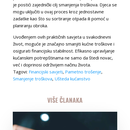
je postići zajednički cilj smanjenja troškova. Djeca se
mogu uključiti u ovaj proces kroz jednostavne
zadatke kao što su sortiranje otpada ili pomoć u
planiranju obroka.
Uvođenjem ovih praktičnih savjeta u svakodnevni
život, moguće je značajno smanjiti kućne troškove i
osigurati financijsku stabilnost. Efikasno upravljanje
kućanskim potrepštinama ne samo da štedi novac,
već i doprinosi održivijem načinu života.
Tagovi:
Financijski savjeti
,
Pametno trošenje
,
Smanjenje troškova
,
Ušteda kućanstvo
VIŠE ČLANAKA