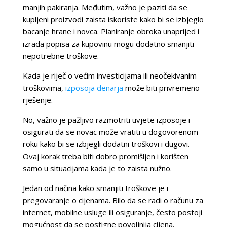
manjih pakiranja. Međutim, važno je paziti da se
kupljeni proizvodi zaista iskoriste kako bi se izbjeglo
bacanje hrane i novca. Planiranje obroka unaprijed i
izrada popisa za kupovinu mogu dodatno smanjiti
nepotrebne troškove.
Kada je riječ o većim investicijama ili neočekivanim
troškovima,
izposoja denarja
može biti privremeno
rješenje.
No, važno je pažljivo razmotriti uvjete izposoje i
osigurati da se novac može vratiti u dogovorenom
roku kako bi se izbjegli dodatni troškovi i dugovi.
Ovaj korak treba biti dobro promišljen i korišten
samo u situacijama kada je to zaista nužno.
Jedan od načina kako smanjiti troškove je i
pregovaranje o cijenama. Bilo da se radi o računu za
internet, mobilne usluge ili osiguranje, često postoji
mogućnost da se postigne povoljnija cijena.