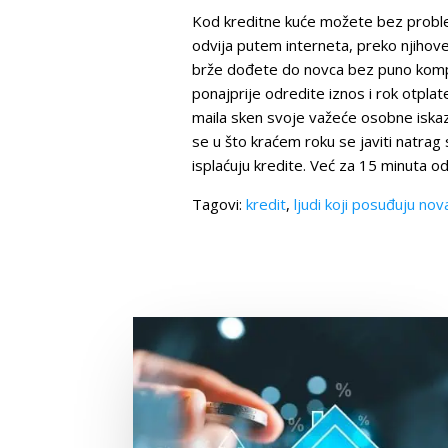
Kod kreditne kuće možete bez problema
odvija putem interneta, preko njihov
brže dođete do novca bez puno komplika
ponajprije odredite iznos i rok otplat
maila sken svoje važeće osobne iskazni
se u što kraćem roku se javiti natra
isplaćuju kredite. Već za 15 minuta od
Tagovi:
kredit
,
ljudi koji posuđuju nov