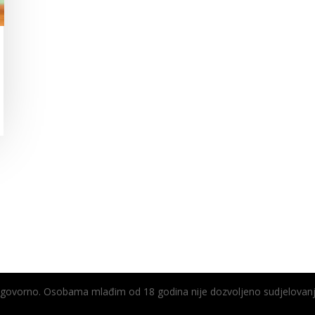
odgovorno. Osobama mlađim od 18 godina nije dozvoljeno sudjelovanj