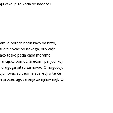
ju kako je to kada se nađete u
am je odličan način kako da brzo,
suditi novac od nekoga, bilo vaše
am jako teško pada kada moramo
inancijsku pomoć. Srećom, pa ljudi koji
ga drugoga pitati za novac. Omogućuju
đuju novac
su veoma susretljivi te će
ki proces ugovaranja za njihov najbrži