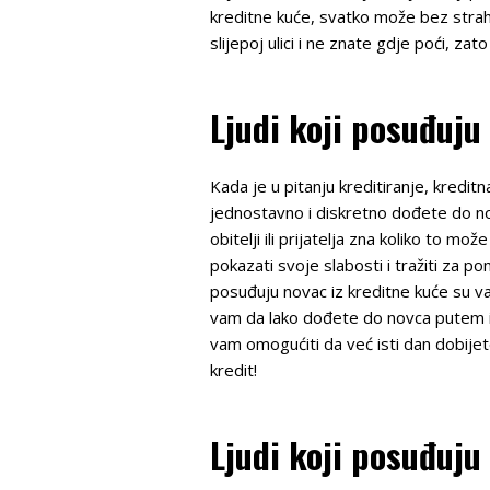
kreditne kuće, svatko može bez strah
slijepoj ulici i ne znate gdje poći, zat
Ljudi koji posuđuju
Kada je u pitanju kreditiranje, kredit
jednostavno i diskretno dođete do nov
obitelji ili prijatelja zna koliko to
pokazati svoje slabosti i tražiti za p
posuđuju novac iz kreditne kuće su v
vam da lako dođete do novca putem in
vam omogućiti da već isti dan dobijet
kredit!
Ljudi koji posuđuju