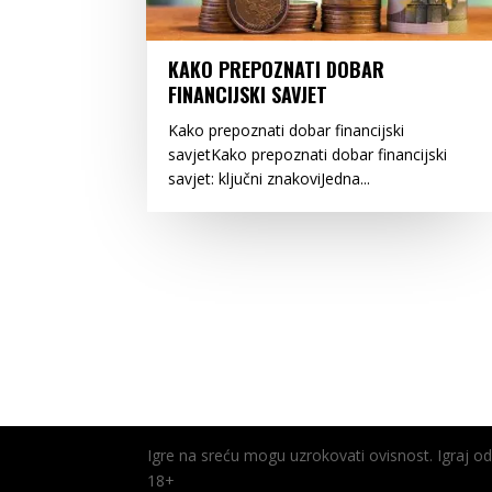
KAKO PREPOZNATI DOBAR
FINANCIJSKI SAVJET
Kako prepoznati dobar financijski
savjetKako prepoznati dobar financijski
savjet: ključni znakoviJedna...
Igre na sreću mogu uzrokovati ovisnost. Igraj 
18+