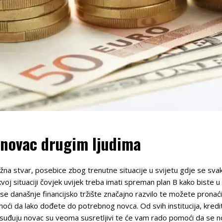
u novac drugim ljudima
žna stvar, posebice zbog trenutne situacije u svijetu gdje se svak
oj situaciji čovjek uvijek treba imati spreman plan B kako biste u n
to se današnje financijsko tržište značajno razvilo te možete pronać
i da lako dođete do potrebnog novca. Od svih institucija, kredit
 posuđuju novac su veoma susretljivi te će vam rado pomoći da se 