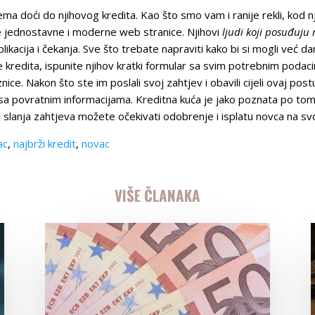
 doći do njihovog kredita. Kao što smo vam i ranije rekli, kod nji
e jednostavne i moderne web stranice. Njihovi
ljudi koji posuđuju
cija i čekanja. Sve što trebate napraviti kako bi si mogli već dana
e kredita, ispunite njihov kratki formular sa svim potrebnim podaci
ce. Nakon što ste im poslali svoj zahtjev i obavili cijeli ovaj pos
g sa povratnim informacijama. Kreditna kuća je jako poznata po t
 slanja zahtjeva možete očekivati odobrenje i isplatu novca na svo
ac
,
najbrži kredit
,
novac
VIŠE ČLANAKA