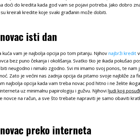
a doći do kredita kada god vam se pojavi potreba. Jako dobro zna
o su kreirali kredite koje svaki građanin može dobiti.
 novac isti dan
na kuća vam je najbolja opcija po tom pitanju. Njihov
najbrži kredit
v
ca bez puno čekanja i okolišanja. Svatko tko je ikada pokušao po
 može biti neugodno i nimalo zgodno. Svi mi imamo svoj ponos, te n
omoć. Zato je većini nas zadnja opcija da pitamo svoje najbliže za f
am najbolja opcija kada vam treba novac pod hitno i ne želite iko
terneta uz minimalnu papirologiju i gužvu. Njihovi
ljudi koji posu
e novce na račun, a sve što trebate napraviti je samo obaviti krat
 novac preko interneta