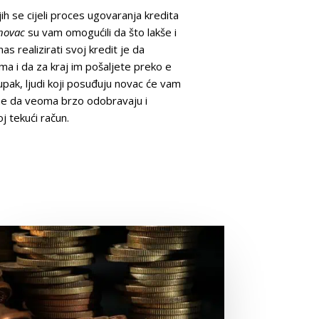
h se cijeli proces ugovaranja kredita
 novac
su vam omogućili da što lakše i
s realizirati svoj kredit je da
ma i da za kraj im pošaljete preko e
tupak, ljudi koji posuđuju novac će vam
ome da veoma brzo odobravaju i
j tekući račun.