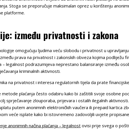
ja. Stoga se preporučuje maksimalan oprez u korištenju anonimni
ne platforme.
je: između privatnosti i zakona
ogije omogućuju ljudima veću slobodu i privatnost u upravljanju v
zmeđu prava na privatnost i zakonskih obveza kojima podliježu financ
a – legalnost podrazumijeva neprestano balansiranje između osobn
ečavanja kriminalnih aktivnosti.
ka na privatnost i interesa regulatornih tijela da prate financijske
 metode plaćanja često odabiru kako bi zaštitili svoje osobne po
e cilj sprječavanje zlouporaba, prijevara i ostalih ilegalnih aktivnos
platu putem anonimnih elektroničkih vaučera ili prepaid kartica zb
ilikom veće isplate kako bi istovremeno zadovoljili uvjete propisa
enje anonimnih načina plaćanja – legalnost
ovisi prije svega o pošti