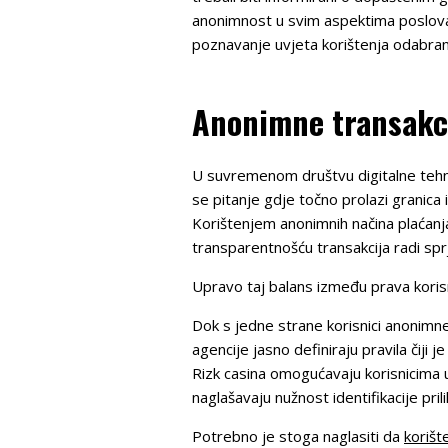
anonimnost u svim aspektima poslovan
poznavanje uvjeta korištenja odabra
Anonimne transakci
U suvremenom društvu digitalne tehnol
se pitanje gdje točno prolazi granica i
Korištenjem anonimnih načina plaćanj
transparentnošću transakcija radi sprj
Upravo taj balans između prava korisni
Dok s jedne strane korisnici anonimne
agencije jasno definiraju pravila čiji j
Rizk casina omogućavaju korisnicima u
naglašavaju nužnost identifikacije pr
Potrebno je stoga naglasiti da
korišt