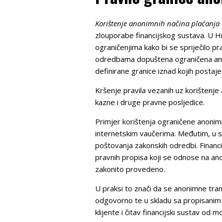
Korištenje anonimnih načina plaćanja 
zlouporabe financijskog sustava. U H
ograničenjima kako bi se spriječilo p
odredbama dopuštena ograničena anoni
definirane granice iznad kojih postaje
Kršenje pravila vezanih uz korištenje 
kazne i druge pravne posljedice.
Primjer korištenja ograničene anonimn
internetskim vaučerima. Međutim, u sl
poštovanja zakonskih odredbi. Financij
pravnih propisa koji se odnose na ano
zakonito provedeno.
U praksi to znači da se anonimne tran
odgovorno te u skladu sa propisanim 
klijente i čitav financijski sustav od 