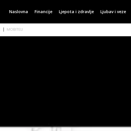
Naslovna
Financije
Ljepota i zdravlje
Ljubav i veze