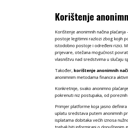
Korištenje anonimni
Korištenje anonimnih načina plaćanja 
postoje legitimni razlozi zbog kojih 
istodobno postoje i određeni rizici. 
prijevare, otežana mogućnost povrata
vlasništvu nad sredstvima u slučaju s
Također,
korištenje anonimnih nači
anonimnim metodama financira aktivnos
Konkretnije, svako anonimno plaćanje 
pokrenuti niz postupaka, od poreznih 
Primjer platforme koja jasno definira
uplatu sredstava putem anonimnih prepa
isplatama dobitaka većih iznosa nužno 
trebali biti informirani o dopuštenim