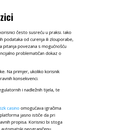
zici
risnici često susreću u praksi. Iako
ih podataka od curenja ili zlouporabe,
osna pitanja povezana s mogućnošću
encijalno problematičan dokaz o
e. Na primjer, ukoliko korisnik
pravnih konsekvenci.
latornih i nadležnih tijela, te
izk casino
omogućava igračima
platforma jasno ističe da pri
avnih propisa. Korisnici bi stoga
či automatski neograničenu