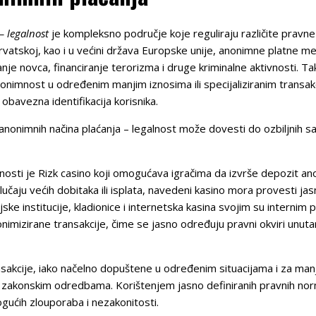
– legalnost
je kompleksno područje koje reguliraju različite pravne n
rvatskoj, kao i u većini država Europske unije, anonimne platne
ranje novca, financiranje terorizma i druge kriminalne aktivnosti.
mnost u određenim manjim iznosima ili specijaliziranim transakc
 obavezna identifikacija korisnika.
anonimnih načina plaćanja – legalnost može dovesti do ozbiljnih sa
osti je Rizk casino koji omogućava igračima da izvrše depozit ano
učaju većih dobitaka ili isplata, navedeni kasino mora provesti jas
ske institucije, kladionice i internetska kasina svojim su internim 
nimizirane transakcije, čime se jasno određuju pravni okviri unut
sakcije, iako načelno dopuštene u određenim situacijama i za manje 
zakonskim odredbama. Korištenjem jasno definiranih pravnih normi,
mogućih zlouporaba i nezakonitosti.