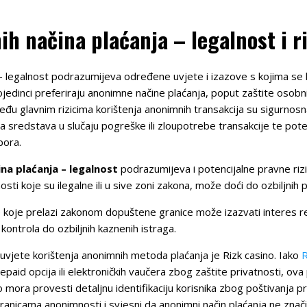
h načina plaćanja – legalnost i ri
– legalnost podrazumijeva određene uvjete i izazove s kojima se ko
pojedinci preferiraju anonimne načine plaćanja, poput zaštite osobn
Među glavnim rizicima korištenja anonimnih transakcija su sigurn
 sredstava u slučaju pogreške ili zloupotrebe transakcije te pot
pora.
na plaćanja – legalnost
podrazumijeva i potencijalne pravne rizik
ti koje su ilegalne ili u sive zoni zakona, može doći do ozbiljnih 
koje prelazi zakonom dopuštene granice može izazvati interes regu
kontrola do ozbiljnih kaznenih istraga.
 uvjete korištenja anonimnih metoda plaćanja je Rizk casino. Iako
R
id opcija ili elektroničkih vaučera zbog zaštite privatnosti, ova 
mora provesti detaljnu identifikaciju korisnika zbog poštivanja pr
 granicama anonimnosti i svjesni da anonimni način plaćanja ne zna