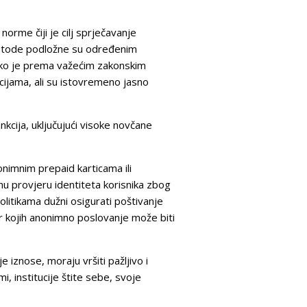
orme čiji je cilj sprječavanje
 metode podložne su određenim
 Tako je prema važećim zakonskim
ijama, ali su istovremeno jasno
nkcija, uključujući visoke novčane
nimnim prepaid karticama ili
nu provjeru identiteta korisnika zbog
politikama dužni osigurati poštivanje
ar kojih anonimno poslovanje može biti
iznose, moraju vršiti pažljivo i
 institucije štite sebe, svoje