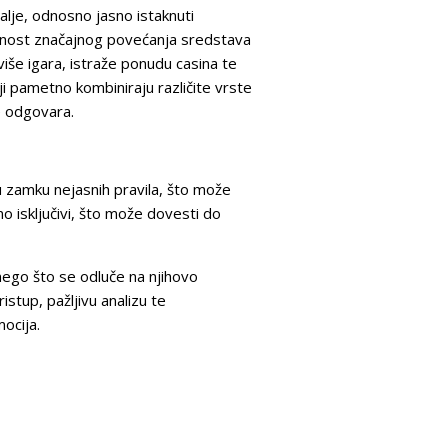
alje, odnosno jasno istaknuti
gućnost značajnog povećanja sredstava
iše igara, istraže ponudu casina te
oji pametno kombiniraju različite vrste
e odgovara.
 u zamku nejasnih pravila, što može
o isključivi, što može dovesti do
 nego što se odluče na njihovo
istup, pažljivu analizu te
ocija.