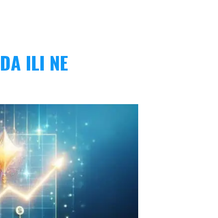
DA ILI NE