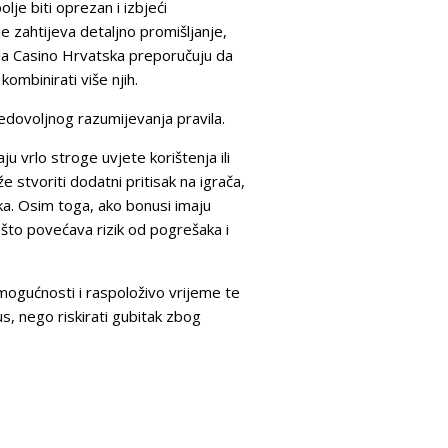
lje biti oprezan i izbjeći
oje zahtijeva detaljno promišljanje,
ala Casino Hrvatska preporučuju da
ombinirati više njih.
edovoljnog razumijevanja pravila.
u vrlo stroge uvjete korištenja ili
stvoriti dodatni pritisak na igrača,
aka. Osim toga, ako bonusi imaju
, što povećava rizik od pogrešaka i
e mogućnosti i raspoloživo vrijeme te
s, nego riskirati gubitak zbog