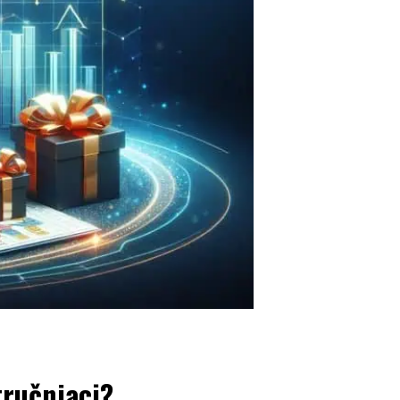
tručnjaci?