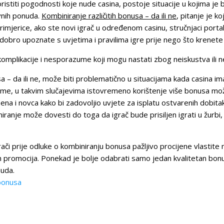
istiti pogodnosti koje nude casina, postoje situacije u kojima je bo
vnih ponuda.
Kombiniranje različitih bonusa – da ili ne
, pitanje je k
mjerice, ako ste novi igrač u određenom casinu, stručnjaci port
 dobro upoznate s uvjetima i pravilima igre prije nego što krenete k
komplikacije i nesporazume koji mogu nastati zbog neiskustva ili n
a – da ili ne, može biti problematično u situacijama kada casina imaj
ime, u takvim slučajevima istovremeno korištenje više bonusa može 
mena i novca kako bi zadovoljio uvjete za isplatu ostvarenih dobit
iranje može dovesti do toga da igrač bude prisiljen igrati u žurbi
grači prije odluke o kombiniranju bonusa pažljivo procijene vlastit
 promocija. Ponekad je bolje odabrati samo jedan kvalitetan bonu
nuda.
bonusa