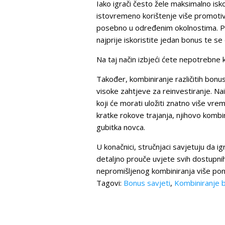
Iako igrači često žele maksimalno iskor
istovremeno korištenje više promoti
posebno u određenim okolnostima. Pri
najprije iskoristite jedan bonus te se
Na taj način izbjeći ćete nepotrebne 
Također, kombiniranje različitih bonus
visoke zahtjeve za reinvestiranje. Na
koji će morati uložiti znatno više vre
kratke rokove trajanja, njihovo kombin
gubitka novca.
U konačnici, stručnjaci savjetuju da i
detaljno prouče uvjete svih dostupnih
nepromišljenog kombiniranja više po
Tagovi:
Bonus savjeti
,
Kombiniranje 