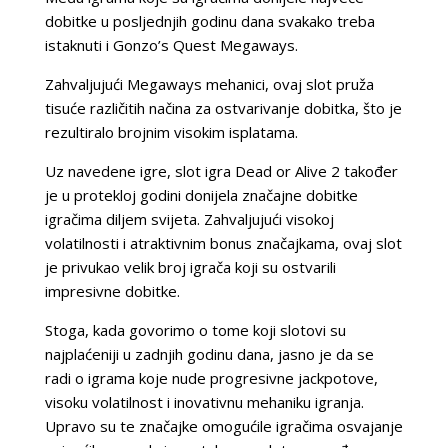
dobitke u posljednjih godinu dana svakako treba
istaknuti i Gonzo’s Quest Megaways.
Zahvaljujući Megaways mehanici, ovaj slot pruža
tisuće različitih načina za ostvarivanje dobitka, što je
rezultiralo brojnim visokim isplatama.
Uz navedene igre, slot igra Dead or Alive 2 također
je u protekloj godini donijela značajne dobitke
igračima diljem svijeta. Zahvaljujući visokoj
volatilnosti i atraktivnim bonus značajkama, ovaj slot
je privukao velik broj igrača koji su ostvarili
impresivne dobitke.
Stoga, kada govorimo o tome koji slotovi su
najplaćeniji u zadnjih godinu dana, jasno je da se
radi o igrama koje nude progresivne jackpotove,
visoku volatilnost i inovativnu mehaniku igranja.
Upravo su te značajke omogućile igračima osvajanje