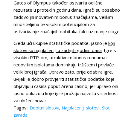
Gates of Olympus također ostvarila odlične
rezultate u proteklih godinu dana. Igrači su posebno
zadovoljni inovativnim bonus značajkama, velikim
množiteljima te visokim potencijalom za
ostvarivanje značajnih dobitaka čak i uz manje uloge.
Gledajući ukupne statističke podatke, jasno je
koji
slotovi su najplaćeniji u zadnjih godinu dana
. Igre s
visokim RTP-om, atraktivnim bonus rundama i
redovitim isplatama dominiraju tržištem i privlače
veliki broj igrača. Upravo zato, prije odabira igre,
uvijek je dobro provjeriti statističke podatke koje
objavljuju casina poput Arena casino, jer upravo oni
jasno pokazuju koje igre pružaju najveću vrijednost
za uloženi novac.
Tagovi:
Dobitni slotovi
,
Najplaćeniji slotovi
,
Slot
zarada