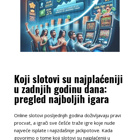
Koji slotovi su najplaćeniji
u zadnjih godinu dana:
pregled najboljih igara
Online slotovi posljednjih godina doživljavaju pravi
procvat, a igrači sve češće traže igre koje nude
najveće isplate i najizdašnije jackpotove. Kada
govorimo o tome koji slotovi su najplaćeniji u