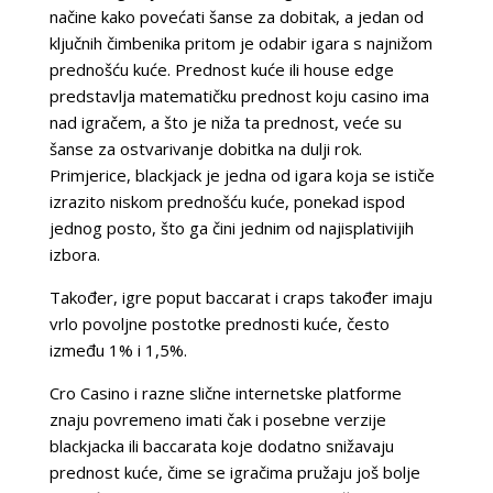
načine kako povećati šanse za dobitak, a jedan od
ključnih čimbenika pritom je odabir igara s najnižom
prednošću kuće. Prednost kuće ili house edge
predstavlja matematičku prednost koju casino ima
nad igračem, a što je niža ta prednost, veće su
šanse za ostvarivanje dobitka na dulji rok.
Primjerice, blackjack je jedna od igara koja se ističe
izrazito niskom prednošću kuće, ponekad ispod
jednog posto, što ga čini jednim od najisplativijih
izbora.
Također, igre poput baccarat i craps također imaju
vrlo povoljne postotke prednosti kuće, često
između 1% i 1,5%.
Cro Casino i razne slične internetske platforme
znaju povremeno imati čak i posebne verzije
blackjacka ili baccarata koje dodatno snižavaju
prednost kuće, čime se igračima pružaju još bolje