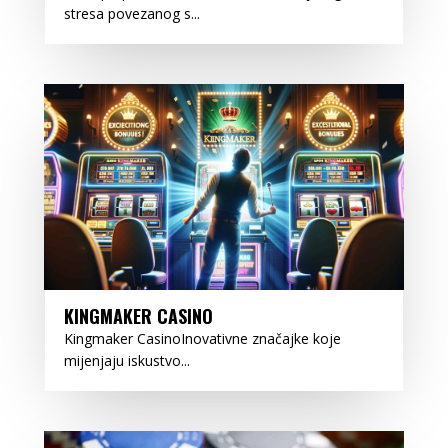
stresa povezanog s...
KINGMAKER CASINO
Kingmaker CasinoInovativne značajke koje
mijenjaju iskustvo...