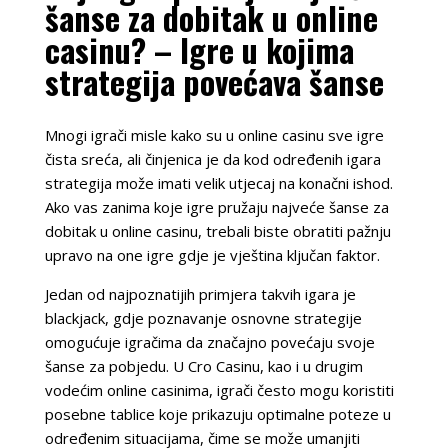
šanse za dobitak u online
casinu? – Igre u kojima
strategija povećava šanse
Mnogi igrači misle kako su u online casinu sve igre
čista sreća, ali činjenica je da kod određenih igara
strategija može imati velik utjecaj na konačni ishod.
Ako vas zanima koje igre pružaju najveće šanse za
dobitak u online casinu, trebali biste obratiti pažnju
upravo na one igre gdje je vještina ključan faktor.
Jedan od najpoznatijih primjera takvih igara je
blackjack, gdje poznavanje osnovne strategije
omogućuje igračima da značajno povećaju svoje
šanse za pobjedu. U Cro Casinu, kao i u drugim
vodećim online casinima, igrači često mogu koristiti
posebne tablice koje prikazuju optimalne poteze u
određenim situacijama, čime se može umanjiti