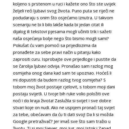
koljeno s prstenom u ruci i kažete ono što ste uvijek
željeli reći ljubavi svog života. Puno puta se riječi ne
podudaraju s onim što osjećamo iznutra. U takvom
scenariju ne bi li bilo lakše kada bi jedan citat ili
dijalog ili tekstovi pjesama mogli učiniti trik i sažeti
naša osjećanja bolje nego što bismo mogli sami?
Pokušat ću vam pomoći sa prijedlozima da
pronađete za sebe pravi način u pitanju kako
zaprositi curu. Isprobajte ove prijedloge i pustite da
se čarolija ljubavi odvija. Pronašao sam razlog mog
osmijeha onog dana kad sam te upoznao. Hoćeš li
mi dopustiti da budem razlog tvog osmijeha? S
tobom moj život postaje cjelovit, s tobom moji dani
postaju svijetli. U tvoje bih ruke volio položiti ove
noći i do kraja života! Zaslužila si svijet i sve dobre
stvari koje on nudi. Ako ne uspijem pronaći taj svijet
za tebe, obećavam da ću ti dati svoj! Da li si možda
Google pretraživač? Jer imaš sve što sam tražio u
životu. Ti si moj Sjever, moj Jug, moj Istok i Zapad,