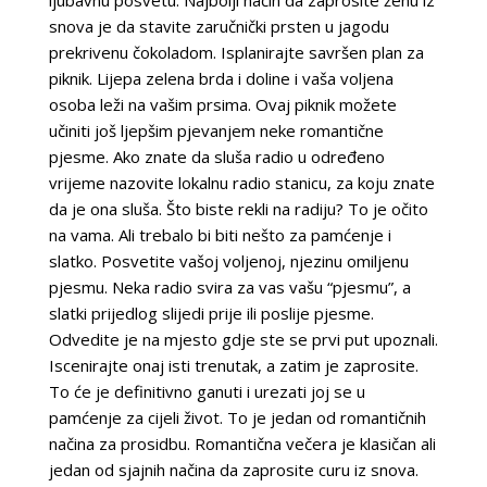
ljubavnu posvetu. Najbolji način da zaprosite ženu iz
snova je da stavite zaručnički prsten u jagodu
prekrivenu čokoladom. Isplanirajte savršen plan za
piknik. Lijepa zelena brda i doline i vaša voljena
osoba leži na vašim prsima. Ovaj piknik možete
učiniti još ljepšim pjevanjem neke romantične
pjesme. Ako znate da sluša radio u određeno
vrijeme nazovite lokalnu radio stanicu, za koju znate
da je ona sluša. Što biste rekli na radiju? To je očito
na vama. Ali trebalo bi biti nešto za pamćenje i
slatko. Posvetite vašoj voljenoj, njezinu omiljenu
pjesmu. Neka radio svira za vas vašu “pjesmu”, a
slatki prijedlog slijedi prije ili poslije pjesme.
Odvedite je na mjesto gdje ste se prvi put upoznali.
Iscenirajte onaj isti trenutak, a zatim je zaprosite.
To će je definitivno ganuti i urezati joj se u
pamćenje za cijeli život. To je jedan od romantičnih
načina za prosidbu. Romantična večera je klasičan ali
jedan od sjajnih načina da zaprosite curu iz snova.