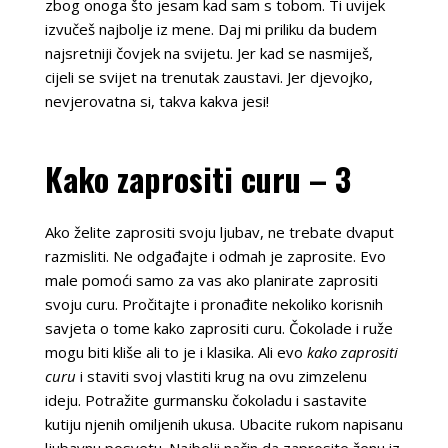
zbog onoga što jesam kad sam s tobom. Ti uvijek
izvučeš najbolje iz mene. Daj mi priliku da budem
najsretniji čovjek na svijetu. Jer kad se nasmiješ,
cijeli se svijet na trenutak zaustavi. Jer djevojko,
nevjerovatna si, takva kakva jesi!
Kako zaprositi curu – 3
Ako želite zaprositi svoju ljubav, ne trebate dvaput
razmisliti. Ne odgađajte i odmah je zaprosite. Evo
male pomoći samo za vas ako planirate zaprositi
svoju curu. Pročitajte i pronađite nekoliko korisnih
savjeta o tome kako zaprositi curu. Čokolade i ruže
mogu biti kliše ali to je i klasika. Ali evo
kako zaprositi
curu
i staviti svoj vlastiti krug na ovu zimzelenu
ideju. Potražite gurmansku čokoladu i sastavite
kutiju njenih omiljenih ukusa. Ubacite rukom napisanu