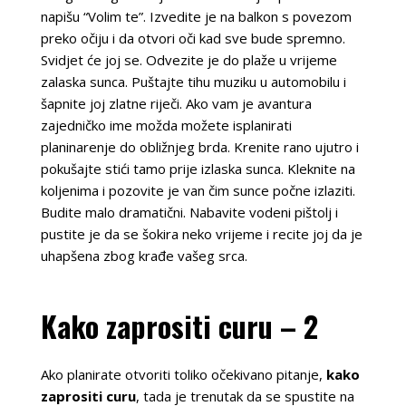
napišu “Volim te”. Izvedite je na balkon s povezom
preko očiju i da otvori oči kad sve bude spremno.
Svidjet će joj se. Odvezite je do plaže u vrijeme
zalaska sunca. Puštajte tihu muziku u automobilu i
šapnite joj zlatne riječi. Ako vam je avantura
zajedničko ime možda možete isplanirati
planinarenje do obližnjeg brda. Krenite rano ujutro i
pokušajte stići tamo prije izlaska sunca. Kleknite na
koljenima i pozovite je van čim sunce počne izlaziti.
Budite malo dramatični. Nabavite vodeni pištolj i
pustite je da se šokira neko vrijeme i recite joj da je
uhapšena zbog krađe vašeg srca.
Kako zaprositi curu – 2
Ako planirate otvoriti toliko očekivano pitanje,
kako
zaprositi curu
, tada je trenutak da se spustite na