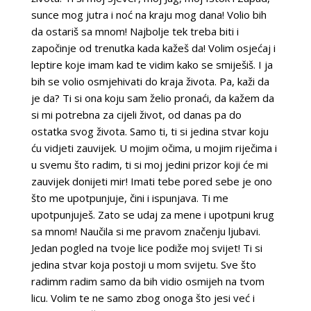
sunce mog jutra i noć na kraju mog dana! Volio bih
da ostariš sa mnom! Najbolje tek treba biti i
započinje od trenutka kada kažeš da! Volim osjećaj i
leptire koje imam kad te vidim kako se smiješiš. I ja
bih se volio osmjehivati ​​do kraja života. Pa, kaži da
je da? Ti si ona koju sam želio pronaći, da kažem da
si mi potrebna za cijeli život, od danas pa do
ostatka svog života. Samo ti, ti si jedina stvar koju
ću vidjeti zauvijek. U mojim očima, u mojim riječima i
u svemu što radim, ti si moj jedini prizor koji će mi
zauvijek donijeti mir! Imati tebe pored sebe je ono
što me upotpunjuje, čini i ispunjava. Ti me
upotpunjuješ. Zato se udaj za mene i upotpuni krug
sa mnom! Naučila si me pravom značenju ljubavi.
Jedan pogled na tvoje lice podiže moj svijet! Ti si
jedina stvar koja postoji u mom svijetu. Sve što
radimm radim samo da bih vidio osmijeh na tvom
licu. Volim te ne samo zbog onoga što jesi već i