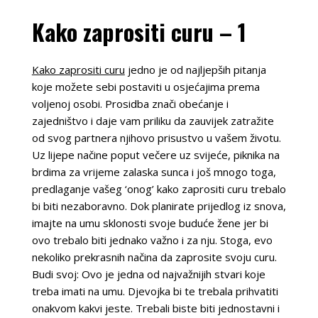
Kako zaprositi curu – 1
Kako zaprositi curu
jedno je od najljepših pitanja
koje možete sebi postaviti u osjećajima prema
voljenoj osobi. Prosidba znači obećanje i
zajedništvo i daje vam priliku da zauvijek zatražite
od svog partnera njihovo prisustvo u vašem životu.
Uz lijepe načine poput večere uz svijeće, piknika na
brdima za vrijeme zalaska sunca i još mnogo toga,
predlaganje vašeg ‘onog’ kako zaprositi curu trebalo
bi biti nezaboravno. Dok planirate prijedlog iz snova,
imajte na umu sklonosti svoje buduće žene jer bi
ovo trebalo biti jednako važno i za nju. Stoga, evo
nekoliko prekrasnih načina da zaprosite svoju curu.
Budi svoj: Ovo je jedna od najvažnijih stvari koje
treba imati na umu. Djevojka bi te trebala prihvatiti
onakvom kakvi jeste. Trebali biste biti jednostavni i