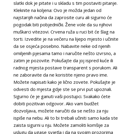
slatki dok je pitate i u skladu s tim postaviti pitanje.
Kleknite na koljena: Ovo je možda jedan od
najstarijih načina da zaprosite curu ali sigurno će
pogodak biti pobjednički. Žene vole da su njihovi
muškarci vitezovi. Crvena ruža u ruci bit će šlag na
torti. Izvedite je na večeru na lijepo mjesto i učinite
da se osjeća posebno. Nabavite neke od njenih
omiljenih pjesama tamo i naručite nešto izvrsno, a
zatim je pozovite. Pokušajte da joj ispred kuće ili
radnog mjesta postave transparent s porukom. Ali
ne zaboravite da ne koristite njeno pravo ime.
Možete napisati kako je lično zovete. Pokušajte je
odvesti do mjesta gdje ste se prvi put upoznali.
Sigurno će je ganuti vaši postupci. Svakako ćete
dobiti pozitivan odgovor. Ako vam budžet
dozvoljava, možete naručiti da se nešto za nju
ispiše na nebu. Ali to bi trebali učiniti samo kada ste
zaista sigurni u nju. Možete zamoliti komšije za
uslugu da ugase svjetla i da na svojim prozorima