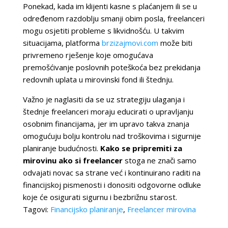
Ponekad, kada im klijenti kasne s plaćanjem ili se u
određenom razdoblju smanji obim posla, freelanceri
mogu osjetiti probleme s likvidnošću. U takvim
situacijama, platforma
brzizajmovi.com
može biti
privremeno rješenje koje omogućava
premošćivanje poslovnih poteškoća bez prekidanja
redovnih uplata u mirovinski fond ili štednju.
Važno je naglasiti da se uz strategiju ulaganja i
štednje freelanceri moraju educirati o upravljanju
osobnim financijama, jer im upravo takva znanja
omogućuju bolju kontrolu nad troškovima i sigurnije
planiranje budućnosti.
Kako se pripremiti za
mirovinu ako si freelancer
stoga ne znači samo
odvajati novac sa strane već i kontinuirano raditi na
financijskoj pismenosti i donositi odgovorne odluke
koje će osigurati sigurnu i bezbrižnu starost.
Tagovi:
Financijsko planiranje
,
Freelancer mirovina