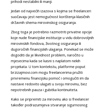
prihodi nestabilni ili manji.
Jedan od najvećih izazova s kojima se freelanceri
suočavaju jest nemogućnost korištenja klasičnih
državnih shema mirovinskog osiguranja.
Zbog toga je potrebno razmotriti privatne opcije
koje nude financijske institucije u vidu dobrovoljnih
mirovinskih fondova, životnog osiguranja ili
dugoročnih financijskih ulaganja. Ponekad se može
dogoditi da je likvidnost problem, naročito u
mjesecima kada se kasni s naplatom nekih
projekata. U tom kontekstu, platforme poput
brzizajmovi.com mogu freelancerima pružiti
privremenu financijsku pomoć i omogućiti im da
nastave redovito ulagati u svoju mirovinu, bez
nepotrebnih pauza i gubitka kontinuiteta.
Kako se pripremiti za mirovinu ako si freelancer
također podrazumijeva stvaranje sigurnosnog