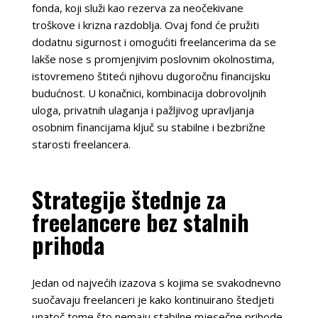
fonda, koji služi kao rezerva za neočekivane
troškove i krizna razdoblja. Ovaj fond će pružiti
dodatnu sigurnost i omogućiti freelancerima da se
lakše nose s promjenjivim poslovnim okolnostima,
istovremeno štiteći njihovu dugoročnu financijsku
budućnost. U konačnici, kombinacija dobrovoljnih
uloga, privatnih ulaganja i pažljivog upravljanja
osobnim financijama ključ su stabilne i bezbrižne
starosti freelancera.
Strategije štednje za
freelancere bez stalnih
prihoda
Jedan od najvećih izazova s kojima se svakodnevno
suočavaju freelanceri je kako kontinuirano štedjeti
unatoč tome što nemaju stabilne mjesečne prihode.