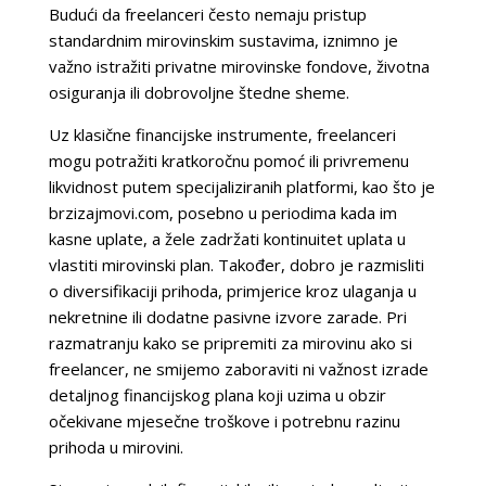
Budući da freelanceri često nemaju pristup
standardnim mirovinskim sustavima, iznimno je
važno istražiti privatne mirovinske fondove, životna
osiguranja ili dobrovoljne štedne sheme.
Uz klasične financijske instrumente, freelanceri
mogu potražiti kratkoročnu pomoć ili privremenu
likvidnost putem specijaliziranih platformi, kao što je
brzizajmovi.com, posebno u periodima kada im
kasne uplate, a žele zadržati kontinuitet uplata u
vlastiti mirovinski plan. Također, dobro je razmisliti
o diversifikaciji prihoda, primjerice kroz ulaganja u
nekretnine ili dodatne pasivne izvore zarade. Pri
razmatranju kako se pripremiti za mirovinu ako si
freelancer, ne smijemo zaboraviti ni važnost izrade
detaljnog financijskog plana koji uzima u obzir
očekivane mjesečne troškove i potrebnu razinu
prihoda u mirovini.