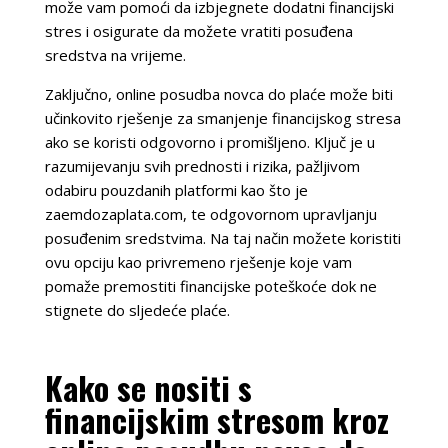
može vam pomoći da izbjegnete dodatni financijski
stres i osigurate da možete vratiti posuđena
sredstva na vrijeme.
Zaključno, online posudba novca do plaće može biti
učinkovito rješenje za smanjenje financijskog stresa
ako se koristi odgovorno i promišljeno. Ključ je u
razumijevanju svih prednosti i rizika, pažljivom
odabiru pouzdanih platformi kao što je
zaemdozaplata.com, te odgovornom upravljanju
posuđenim sredstvima. Na taj način možete koristiti
ovu opciju kao privremeno rješenje koje vam
pomaže premostiti financijske poteškoće dok ne
stignete do sljedeće plaće.
Kako se nositi s
financijskim stresom kroz