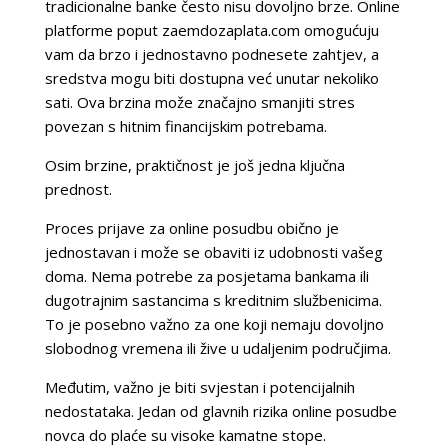
tradicionalne banke često nisu dovoljno brze. Online
platforme poput zaemdozaplata.com omogućuju
vam da brzo i jednostavno podnesete zahtjev, a
sredstva mogu biti dostupna već unutar nekoliko
sati. Ova brzina može značajno smanjiti stres
povezan s hitnim financijskim potrebama.
Osim brzine, praktičnost je još jedna ključna
prednost.
Proces prijave za online posudbu obično je
jednostavan i može se obaviti iz udobnosti vašeg
doma. Nema potrebe za posjetama bankama ili
dugotrajnim sastancima s kreditnim službenicima.
To je posebno važno za one koji nemaju dovoljno
slobodnog vremena ili žive u udaljenim područjima.
Međutim, važno je biti svjestan i potencijalnih
nedostataka. Jedan od glavnih rizika online posudbe
novca do plaće su visoke kamatne stope.