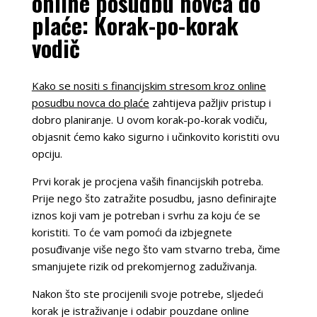
online posudbu novca do
plaće: Korak-po-korak
vodič
Kako se nositi s financijskim stresom kroz online
posudbu novca do plaće
zahtijeva pažljiv pristup i
dobro planiranje. U ovom korak-po-korak vodiču,
objasnit ćemo kako sigurno i učinkovito koristiti ovu
opciju.
Prvi korak je procjena vaših financijskih potreba.
Prije nego što zatražite posudbu, jasno definirajte
iznos koji vam je potreban i svrhu za koju će se
koristiti. To će vam pomoći da izbjegnete
posuđivanje više nego što vam stvarno treba, čime
smanjujete rizik od prekomjernog zaduživanja.
Nakon što ste procijenili svoje potrebe, sljedeći
korak je istraživanje i odabir pouzdane online