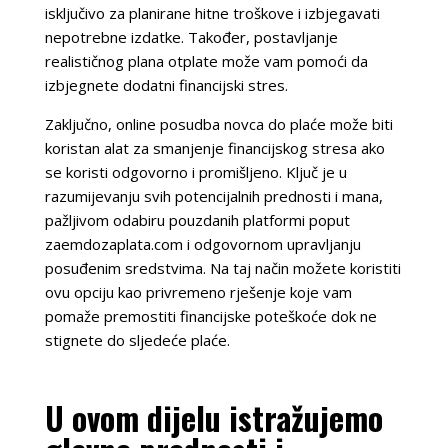
isključivo za planirane hitne troškove i izbjegavati
nepotrebne izdatke. Također, postavljanje
realističnog plana otplate može vam pomoći da
izbjegnete dodatni financijski stres.
Zaključno, online posudba novca do plaće može biti
koristan alat za smanjenje financijskog stresa ako
se koristi odgovorno i promišljeno. Ključ je u
razumijevanju svih potencijalnih prednosti i mana,
pažljivom odabiru pouzdanih platformi poput
zaemdozaplata.com i odgovornom upravljanju
posuđenim sredstvima. Na taj način možete koristiti
ovu opciju kao privremeno rješenje koje vam
pomaže premostiti financijske poteškoće dok ne
stignete do sljedeće plaće.
U ovom dijelu istražujemo