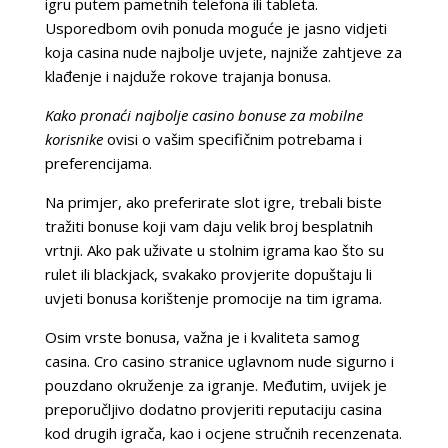
igru putem pametnih telefona ili tableta.
Usporedbom ovih ponuda moguće je jasno vidjeti
koja casina nude najbolje uvjete, najniže zahtjeve za
klađenje i najduže rokove trajanja bonusa.
Kako pronaći najbolje casino bonuse za mobilne
korisnike
ovisi o vašim specifičnim potrebama i
preferencijama.
Na primjer, ako preferirate slot igre, trebali biste
tražiti bonuse koji vam daju velik broj besplatnih
vrtnji. Ako pak uživate u stolnim igrama kao što su
rulet ili blackjack, svakako provjerite dopuštaju li
uvjeti bonusa korištenje promocije na tim igrama.
Osim vrste bonusa, važna je i kvaliteta samog
casina. Cro casino stranice uglavnom nude sigurno i
pouzdano okruženje za igranje. Međutim, uvijek je
preporučljivo dodatno provjeriti reputaciju casina
kod drugih igrača, kao i ocjene stručnih recenzenata.