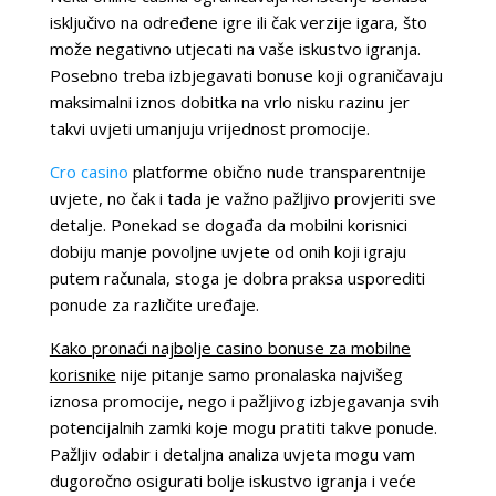
isključivo na određene igre ili čak verzije igara, što
može negativno utjecati na vaše iskustvo igranja.
Posebno treba izbjegavati bonuse koji ograničavaju
maksimalni iznos dobitka na vrlo nisku razinu jer
takvi uvjeti umanjuju vrijednost promocije.
Cro casino
platforme obično nude transparentnije
uvjete, no čak i tada je važno pažljivo provjeriti sve
detalje. Ponekad se događa da mobilni korisnici
dobiju manje povoljne uvjete od onih koji igraju
putem računala, stoga je dobra praksa usporediti
ponude za različite uređaje.
Kako pronaći najbolje casino bonuse za mobilne
korisnike
nije pitanje samo pronalaska najvišeg
iznosa promocije, nego i pažljivog izbjegavanja svih
potencijalnih zamki koje mogu pratiti takve ponude.
Pažljiv odabir i detaljna analiza uvjeta mogu vam
dugoročno osigurati bolje iskustvo igranja i veće