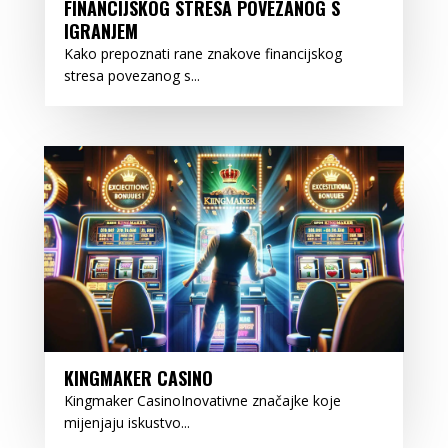
FINANCIJSKOG STRESA POVEZANOG S
IGRANJEM
Kako prepoznati rane znakove financijskog
stresa povezanog s...
KINGMAKER CASINO
Kingmaker CasinoInovativne značajke koje
mijenjaju iskustvo...