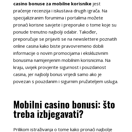
casino bonuse za mobilne korisnike
jest
praćenje recenzija i iskustava drugih igrača. Na
specijaliziranim forumima i portalima možete
pronaći korisne savjete i preporuke o tome koje su
ponude trenutno najbolji odabir. Također,
preporučuje se prijaviti se na newslettere poznatih
online casina kako biste pravovremeno dobili
informacije o novim promocijama i ekskluzivnim
bonusima namijenjenim mobilnim korisnicima. Na
kraju, uvijek provjerite sigurnost i pouzdanost
casina, jer najbolji bonus vrijedi samo ako je
povezan s pouzdanim i sigurnim pružateljem usluga.
Mobilni casino bonusi: što
treba izbjegavati?
Prilikom istraživanja o tome kako pronaći najbolje