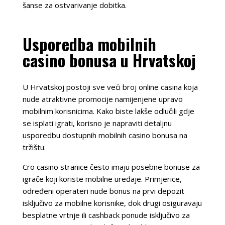
šanse za ostvarivanje dobitka.
Usporedba mobilnih
casino bonusa u Hrvatskoj
U Hrvatskoj postoji sve veći broj online casina koja
nude atraktivne promocije namijenjene upravo
mobilnim korisnicima. Kako biste lakše odlučili gdje
se isplati igrati, korisno je napraviti detaljnu
usporedbu dostupnih mobilnih casino bonusa na
tržištu.
Cro casino stranice često imaju posebne bonuse za
igrače koji koriste mobilne uređaje. Primjerice,
određeni operateri nude bonus na prvi depozit
isključivo za mobilne korisnike, dok drugi osiguravaju
besplatne vrtnje ili cashback ponude isključivo za