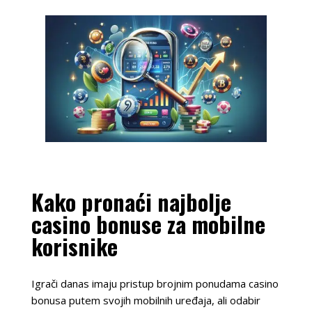
Kako pronaći najbolje
casino bonuse za mobilne
korisnike
Igrači danas imaju pristup brojnim ponudama casino
bonusa putem svojih mobilnih uređaja, ali odabir