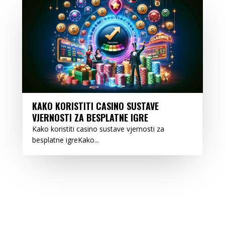
KAKO KORISTITI CASINO SUSTAVE
VJERNOSTI ZA BESPLATNE IGRE
Kako koristiti casino sustave vjernosti za
besplatne igreKako...