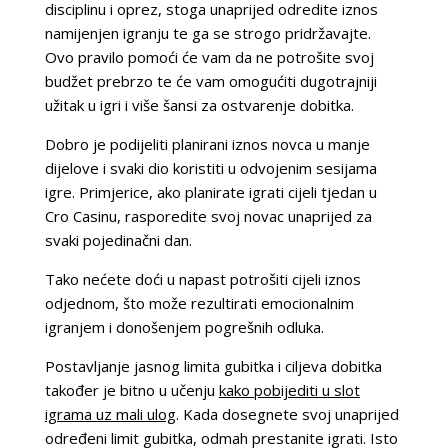
disciplinu i oprez, stoga unaprijed odredite iznos
namijenjen igranju te ga se strogo pridržavajte.
Ovo pravilo pomoći će vam da ne potrošite svoj
budžet prebrzo te će vam omogućiti dugotrajniji
užitak u igri i više šansi za ostvarenje dobitka.
Dobro je podijeliti planirani iznos novca u manje
dijelove i svaki dio koristiti u odvojenim sesijama
igre. Primjerice, ako planirate igrati cijeli tjedan u
Cro Casinu, rasporedite svoj novac unaprijed za
svaki pojedinačni dan.
Tako nećete doći u napast potrošiti cijeli iznos
odjednom, što može rezultirati emocionalnim
igranjem i donošenjem pogrešnih odluka.
Postavljanje jasnog limita gubitka i ciljeva dobitka
također je bitno u učenju
kako pobijediti u slot
igrama uz mali ulog
. Kada dosegnete svoj unaprijed
određeni limit gubitka, odmah prestanite igrati. Isto