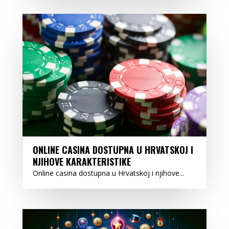
ONLINE CASINA DOSTUPNA U HRVATSKOJ I
NJIHOVE KARAKTERISTIKE
Online casina dostupna u Hrvatskoj i njihove...