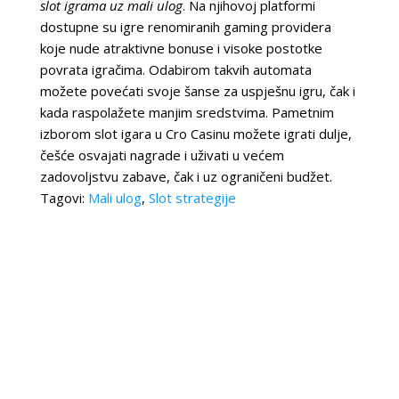
slot igrama uz mali ulog
. Na njihovoj platformi
dostupne su igre renomiranih gaming providera
koje nude atraktivne bonuse i visoke postotke
povrata igračima. Odabirom takvih automata
možete povećati svoje šanse za uspješnu igru, čak i
kada raspolažete manjim sredstvima. Pametnim
izborom slot igara u Cro Casinu možete igrati dulje,
češće osvajati nagrade i uživati u većem
zadovoljstvu zabave, čak i uz ograničeni budžet.
Tagovi:
Mali ulog
,
Slot strategije