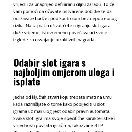
vrijedi i za unaprijed definiranu ciljnu zaradu. To će
vam pomoći da očuvate ostvarene dobitke te da
održavate budžet pod kontrolom bez nepotrebnog
rizika. Na taj način uživat ćete u igranju slot igara
duže vrijeme, istovremeno povećavajući svoje
izglede za osvajanje atraktivnih nagrada.
Odabir slot igara s
najboljim omjerom uloga i
isplate
Jedna od ključnih stvari koju trebate imati na umu
kada razmišljate o tome kako pobijediti u slot
igrama uz mali ulog jest odabir pravih automata.
Svaka slot igra ima svoje specifične karakteristike i
vrijednosti povrata igračima, takozvane RTP