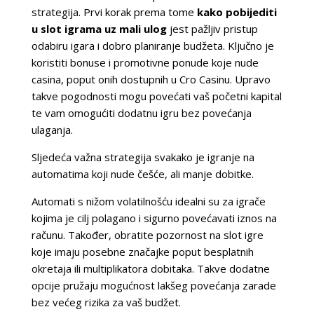
strategija. Prvi korak prema tome
kako pobijediti
u slot igrama uz mali ulog
jest pažljiv pristup
odabiru igara i dobro planiranje budžeta. Ključno je
koristiti bonuse i promotivne ponude koje nude
casina, poput onih dostupnih u Cro Casinu. Upravo
takve pogodnosti mogu povećati vaš početni kapital
te vam omogućiti dodatnu igru bez povećanja
ulaganja.
Sljedeća važna strategija svakako je igranje na
automatima koji nude češće, ali manje dobitke.
Automati s nižom volatilnošću idealni su za igrače
kojima je cilj polagano i sigurno povećavati iznos na
računu. Također, obratite pozornost na slot igre
koje imaju posebne značajke poput besplatnih
okretaja ili multiplikatora dobitaka. Takve dodatne
opcije pružaju mogućnost lakšeg povećanja zarade
bez većeg rizika za vaš budžet.